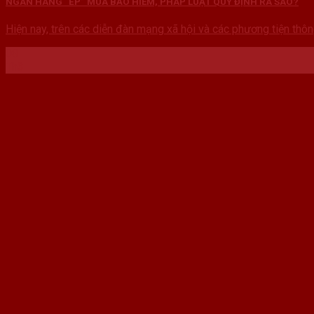
NGÂN HÀNG “ÉP” MUA BẢO HIỂM, PHÁP LUẬT QUY ĐỊNH RA SAO?
Hiện nay, trên các diễn đàn mạng xã hội và các phương tiện thông 
08
Th3