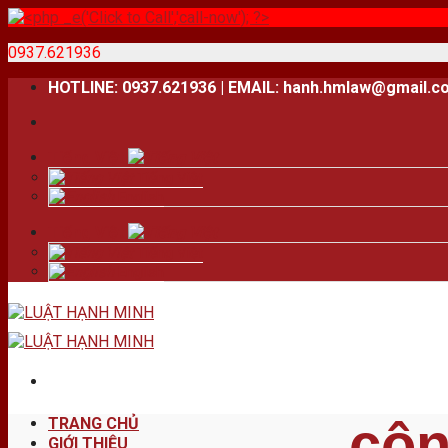
0937.621936
Skip
HOTLINE: 0937.621936 | EMAIL: hanh.hmlaw@gmail.c
to
content
Tiếng Việt
Tiếng Việt
English
Tiếng Việt
Tiếng Việt
English
côn
TRANG CHỦ
GIỚI THIỆU