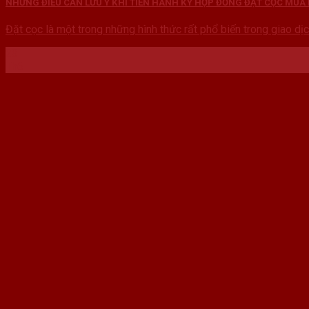
NHỮNG ĐIỀU CẦN LƯU Ý KHI TIẾN HÀNH KÝ HỢP ĐỒNG ĐẶT CỌC MUA
Đặt cọc là một trong những hình thức rất phổ biến trong giao dịch
23
Th6