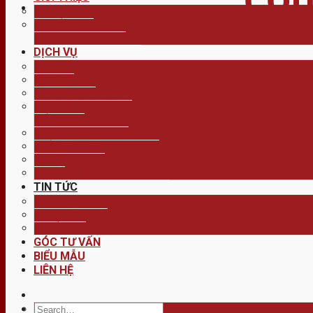
VỀ CÔNG TY
HỘI ĐỒNG LUẬT SƯ
LĨNH VỰC HOẠT ĐỘNG
DỊCH VỤ
HÌNH SỰ
HÀNH CHÍNH
HÔN NHÂN GIA ĐÌNH
LAO ĐỘNG
ĐẤT ĐAI – THỪA KẾ
KINH DOANH THƯƠNG MẠI
QUẢN TÀI VIÊN
DI TRÚ
DỊCH VỤ XIN CẤP GIẤY PHÉP
TIN TỨC
TIN PHÁP LUẬT
TIN NỘI BỘ
TUYỂN DỤNG
GÓC TƯ VẤN
BIỂU MẪU
LIÊN HỆ