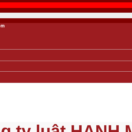
om
g ty luật HẠNH