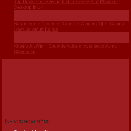
Top Device for Playing Fishin Frenzy Slot Phone or
Desktop in UK
26
Th6
Bereid om te Gamen en Groot te Winnen? Qbet Casino
Heet Je vanuit België
26
Th6
Kasíno AlaWin – Spustite valce a lovte jackpoty na
Slovensku
LĨNH VỰC HOẠT ĐỘNG