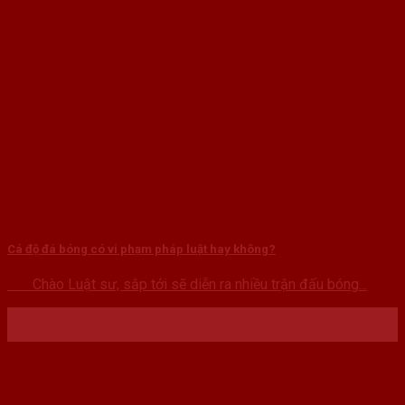
Cá độ đá bóng có vi phạm pháp luật hay không?
Chào Luật sư, sắp tới sẽ diễn ra nhiều trận đấu bóng...
10
Th6