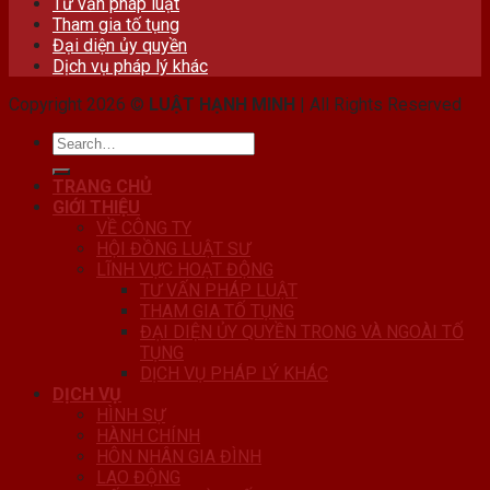
Tư vấn pháp luật
Tham gia tố tụng
Đại diện ủy quyền
Dịch vụ pháp lý khác
Copyright 2026 ©
LUẬT HẠNH MINH
| All Rights Reserved
TRANG CHỦ
GIỚI THIỆU
VỀ CÔNG TY
HỘI ĐỒNG LUẬT SƯ
LĨNH VỰC HOẠT ĐỘNG
TƯ VẤN PHÁP LUẬT
THAM GIA TỐ TỤNG
ĐẠI DIỆN ỦY QUYỀN TRONG VÀ NGOÀI TỐ
TỤNG
DỊCH VỤ PHÁP LÝ KHÁC
DỊCH VỤ
HÌNH SỰ
HÀNH CHÍNH
HÔN NHÂN GIA ĐÌNH
LAO ĐỘNG