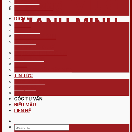
công ty luật
VỀ CÔNG TY
HỘI ĐỒNG LUẬT SƯ
LĨNH VỰC HOẠT ĐỘNG
HẠNH MINH
DỊCH VỤ
HÌNH SỰ
HÀNH CHÍNH
HÔN NHÂN GIA ĐÌNH
LAO ĐỘNG
ĐẤT ĐAI – THỪA KẾ
KINH DOANH THƯƠNG MẠI
QUẢN TÀI VIÊN
DI TRÚ
DỊCH VỤ XIN CẤP GIẤY PHÉP
TIN TỨC
TIN PHÁP LUẬT
TIN NỘI BỘ
TUYỂN DỤNG
GÓC TƯ VẤN
BIỂU MẪU
LIÊN HỆ