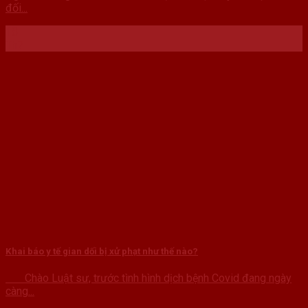
đối...
18
Th7
Khai báo y tế gian dối bị xử phạt như thế nào?
Chào Luật sư, trước tình hình dịch bệnh Covid đang ngày
càng...