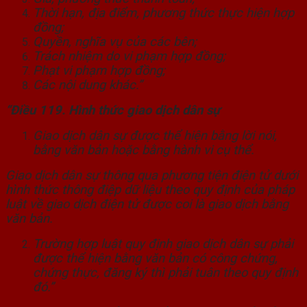
Thời hạn, địa điểm, phương thức thực hiện hợp
đồng;
Quyền, nghĩa vụ của các bên;
Trách nhiệm do vi phạm hợp đồng;
Phạt vi phạm hợp đồng;
Các nội dung khác.”
“Điều 119. Hình thức giao dịch dân sự
Giao dịch dân sự được thể hiện bằng lời nói,
bằng văn bản hoặc bằng hành vi cụ thể.
Giao dịch dân sự thông qua phương tiện điện tử dưới
hình thức thông điệp dữ liệu theo quy định của pháp
luật về giao dịch điện tử được coi là giao dịch bằng
văn bản.
Trường hợp luật quy định giao dịch dân sự phải
được thể hiện bằng văn bản có công chứng,
chứng thực, đăng ký thì phải tuân theo quy định
đó.”