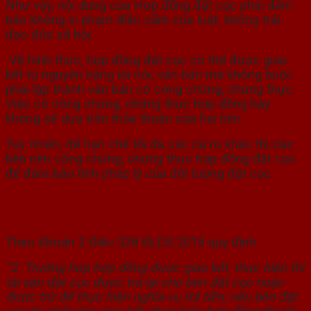
Như vậy, nội dung của Hợp đồng đặt cọc phải đảm
bảo không vi phạm điều cấm của luật, không trái
đạo đức xã hội.
Về hình thức, hợp đồng đặt cọc có thể được giao
kết tự nguyện bằng lời nói, văn bản mà không buộc
phải lập thành văn bản có công chứng, chứng thực.
Việc có công chứng, chứng thực hợp đồng hay
không sẽ dựa trên thỏa thuận của hai bên.
Tuy nhiên, để hạn chế tối đa các rủi ro khác thì các
bên nên công chứng, chứng thực hợp đồng đặt cọc
để đảm bảo tính pháp lý của đối tượng đặt cọc.
3. Những trường hợp mất cọc, phạt cọc
trong mua bán nhà đất
Theo Khoản 2 Điều 328 BLDS 2015 quy định
“2. Trường hợp hợp đồng được giao kết, thực hiện thì
tài sản đặt cọc được trả lại cho bên đặt cọc hoặc
được trừ để thực hiện nghĩa vụ trả tiền; nếu bên đặt