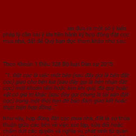
gặp vô vàn rắc rối lớn, chẳng hạn như hợp
đồng có dấu hiệu lừa dối, mất tiền cọc oan,
phạt cọc, …
Công ty Luật Hạnh Minh
xin đưa ra một số ý kiến
pháp lý cần lưu ý khi tiến hành ký hợp đồng đặt cọc
mua nhà, đất để Quý bạn đọc tham khảo như sau:
1. Thế nào là Đặt cọc, Hợp đồng đặt cọc?
Theo Khoản 1 Điều 328 Bộ luật Dân sự 2015:
“1. Đặt cọc là việc một bên (sau đây gọi là bên đặt
cọc) giao cho bên kia (sau đây gọi là bên nhận đặt
cọc) một khoản tiền hoặc kim khí quý, đá quý hoặc
vật có giá trị khác (sau đây gọi chung là tài sản đặt
cọc) trong một thời hạn để bảo đảm giao kết hoặc
thực hiện hợp đồng…”
Như vậy, hợp đồng đặt cọc mua nhà, đất là sự thỏa
thuận giữa các bên về việc xác lập, sửa đổi hoặc
chấm dứt các quyền và nghĩa vụ phát sinh từ quan