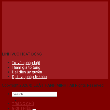
LĨNH VỰC HOẠT ĐỘNG
Tư vấn pháp luật
Tham gia tố tụng
Đại diện ủy quyền
Dịch vụ pháp lý khác
Copyright 2026 ©
LUẬT HẠNH MINH
| All Rights Reserved
TRANG CHỦ
GIỚI THIỆU