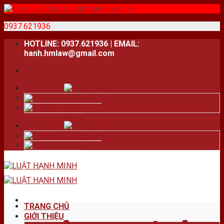
0937.621936
Skip
HOTLINE: 0937.621936 | EMAIL:
to
hanh.hmlaw@gmail.com
content
Tiếng Việt
Tiếng Việt
English
Tiếng Việt
Tiếng Việt
English
TRANG CHỦ
GIỚI THIỆU