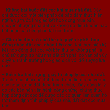
mua nhà đất
–
Không bắt buộc đặt cọc khi mua nhà đất
. Đây
chỉ được coi một biện pháp để bảo đảm thực hiện
nghĩa vụ trước khi giao kết hợp đồng mua bán,
chuyển nhượng nhà đất và không có điều khoản nào
bắt buộc các bên phải đặt cọc trước.
– Cần xác định rõ chủ thể có quyền ký kết hợp
đồng nhận đặt cọc, nhận tiền cọc
. Khi thực hiện ký
kết hợp đồng đặt cọc với bên thứ ba không phải là
chủ sử dụng, sở hữu nhà đất cần phải có văn bản ủy
quyền. Tránh trường hợp giao dịch với đối tượng lừa
đảo.
– Kiểm tra tình trạng, giấy tờ pháp lý của nhà đất.
Tránh mua phải nhà đất đang trong tình trạng vướng
quy hoạch, nhà đất đang tranh chấp,…Đây cũng là lý
do các bên nên tiến hành công chứng, chứng thực
hợp đồng đặt cọc để được các cơ quan liên quan hỗ
trợ thẩm định tính pháp lý của nhà, đất đặt cọc mua
bán.