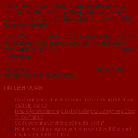
– Kiểm tra, rà soát kỹ nội dung hợp đồng.
Lưu ý
các điều khoản trong hợp đồng chặt chẽ, phù hợp
quy định pháp luật, đảm bảo quyền và lợi ích chính
đáng của các bên.
Quý Khách hàng, đối tác có thắc mắc, cần tư vấn về
hợp đồng đặt cọc hoặc tư vấn, hỗ trợ các lĩnh vực
khác, vui lòng gọi đến
Hotline: 0937 621 936
. Theo
dõi fanpage
https://www.facebook.com/HanhMinh.La
w
hoặc
trang web
https://luathanhminh.vn/
để cập nhật
thông tin pháp luật sớm nhất.
TIN LIÊN QUAN:
Các trường hợp chuyển đổi mục đích sử dụng đất không
phải xin phép 2
Điều kiện tiến hành họp Đại hội đồng cổ đông trong Công
Ty Cổ Phần 2
Có được ở nhà vợ/chồng cũ khi đã ly hôn?
Hành vi xúc phạm người sinh con một bề có thể bị phạt
tiền lên đến 500.000 đồng