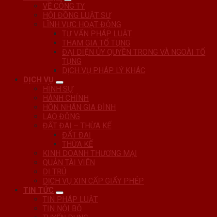
VỀ CÔNG TY
HỘI ĐỒNG LUẬT SƯ
LĨNH VỰC HOẠT ĐỘNG
TƯ VẤN PHÁP LUẬT
THAM GIA TỐ TỤNG
ĐẠI DIỆN ỦY QUYỀN TRONG VÀ NGOÀI TỐ
TỤNG
DỊCH VỤ PHÁP LÝ KHÁC
DỊCH VỤ
HÌNH SỰ
HÀNH CHÍNH
HÔN NHÂN GIA ĐÌNH
LAO ĐỘNG
ĐẤT ĐAI – THỪA KẾ
ĐẤT ĐAI
THỪA KẾ
KINH DOANH THƯƠNG MẠI
QUẢN TÀI VIÊN
DI TRÚ
DỊCH VỤ XIN CẤP GIẤY PHÉP
TIN TỨC
TIN PHÁP LUẬT
TIN NỘI BỘ