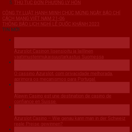
THỦ TỤC ĐƠN PHƯƠNG LY HÔN
CÔNG TY LUẬT HẠNH MINH CHÚC MỪNG NGÀY BÁO CHÍ
CÁCH MẠNG VIỆT NAM 21-06
THÔNG BÁO LỊCH NGHỈ LỄ QUỐC KHÁNH 2023
TIN MỚI
26
Th6
Azurslot Casinon lisensioitu ja laillinen
vaatimustenmukaisuustarkastus Suomessa
26
Th6
O cassino Azurslot, com privacidade melhorada,
aprimora os mecanismos para Portugal.
26
Th6
Alawin Casino est une destination de casino de
confiance en Suisse.
26
Th6
Azurslot Casino – Wie genau kann man in der Schweiz
reale Preise gewinnen?
26