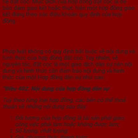
hệ đặt cọc. Mục đích của hợp đồng đặt cọc là để
bảo đảm giao kết hoặc thực hiện một hợp đồng giao
kết đúng theo các điều khoản quy định của hợp
đồng.
2. Nội dung và hình thức của hợp đồng đặt
cọc:
Pháp luật không có quy định bắt buộc về nội dung và
hình thức của hợp đồng đăt cọc. Tuy nhiên, về
nguyên tắc, đặt cọc là một giao dịch dân sự nên nội
dung và hình thức cần đảm bảo nội dung và hình
thức của một Hợp đồng dân sự như sau:
“Điều 402. Nội dung của hợp đồng dân sự
Tuỳ theo từng loại hợp đồng, các bên có thể thoả
thuận về những nội dung sau đây:
Đối tượng của hợp đồng là tài sản phải giao,
công việc phải làm hoặc không được làm;
Số lượng, chất lượng;
Giá, phương thức thanh toán;