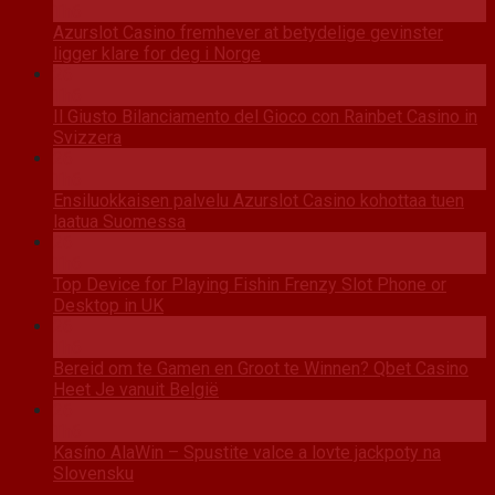
Th6
Azurslot Casino fremhever at betydelige gevinster
ligger klare for deg i Norge
26
Th6
Il Giusto Bilanciamento del Gioco con Rainbet Casino in
Svizzera
26
Th6
Ensiluokkaisen palvelu Azurslot Casino kohottaa tuen
laatua Suomessa
26
Th6
Top Device for Playing Fishin Frenzy Slot Phone or
Desktop in UK
26
Th6
Bereid om te Gamen en Groot te Winnen? Qbet Casino
Heet Je vanuit België
26
Th6
Kasíno AlaWin – Spustite valce a lovte jackpoty na
Slovensku