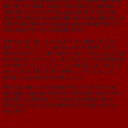
cọc từ chối việc giao kết, thực hiện hợp đồng thì tài
sản đặt cọc thuộc về bên nhận đặt cọc; nếu bên
nhận đặt cọc từ chối việc giao kết, thực hiện hợp
đồng thì phải trả cho bên đặt cọc tài sản đặt cọc và
một khoản tiền tương đương giá trị tài sản đặt cọc,
trừ trường hợp có thoả thuận khác.”
Như vậy, nếu bên mua từ chối việc giao kết, thực
hiện hợp đồng thì tài sản đặt cọc sẽ thuộc về bên
bán và bên mua sẽ bị mất tiền cọc. Trong trường hợp
bên bán từ chối việc giao kết, thực hiện hợp đồng thì
bên bán có nghĩa vụ trả lại tài sản đặt cọc cho bên
mua và kèm theo đó là một khoản tiền phạt cọc
tương đương giá trị tài sản đặt cọc.
Nếu các bên có thỏa thuận khác như không phạt
cọc hoặc phạt cọc theo mức thấp hơn, cao hơn tài
sản đặt cọc thì thực hiện theo thỏa thuận đó với
điều kiện nội dung thỏa thuận không trái luật, đạo
đức xã hội.
4.
Những điều cần biết khi trước khi đặt cọc