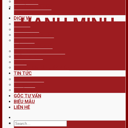
công ty luật
VỀ CÔNG TY
HỘI ĐỒNG LUẬT SƯ
LĨNH VỰC HOẠT ĐỘNG
HẠNH MINH
DỊCH VỤ
HÌNH SỰ
HÀNH CHÍNH
HÔN NHÂN GIA ĐÌNH
LAO ĐỘNG
ĐẤT ĐAI – THỪA KẾ
KINH DOANH THƯƠNG MẠI
QUẢN TÀI VIÊN
DI TRÚ
DỊCH VỤ XIN CẤP GIẤY PHÉP
TIN TỨC
TIN PHÁP LUẬT
TIN NỘI BỘ
TUYỂN DỤNG
GÓC TƯ VẤN
BIỂU MẪU
LIÊN HỆ