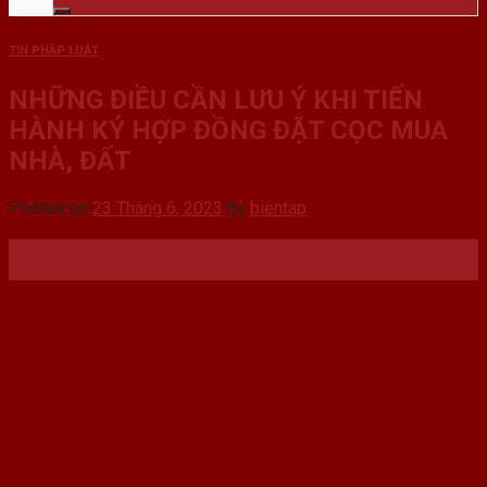
TIN PHÁP LUẬT
NHỮNG ĐIỀU CẦN LƯU Ý KHI TIẾN
HÀNH KÝ HỢP ĐỒNG ĐẶT CỌC MUA
NHÀ, ĐẤT
Posted on
23 Tháng 6, 2023
by
bientap
23
Th6
Đặt cọc là một trong những hình thức rất phổ
biến trong giao dịch nhà đất để đảm bảo hợp
đồng mua bán nhà đất chính thức sẽ được
thực hiện, nhằm tạo sự ràng buộc trách
nhiệm giữa hai bên. Tuy nhiên, đôi khi trong
quá trình ký kết, một số sơ sót nhỏ trong nội
dung hợp đồng cũng sẽ khiến cho chúng ta