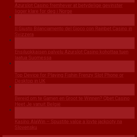
Azurslot Casino fremhever at betydelige gevinster
ligger klare for deg i Norge
26
Th6
Il Giusto Bilanciamento del Gioco con Rainbet Casino in
Svizzera
26
Th6
Ensiluokkaisen palvelu Azurslot Casino kohottaa tuen
laatua Suomessa
26
Th6
Top Device for Playing Fishin Frenzy Slot Phone or
Desktop in UK
26
Th6
Bereid om te Gamen en Groot te Winnen? Qbet Casino
Heet Je vanuit België
26
Th6
Kasíno AlaWin – Spustite valce a lovte jackpoty na
Slovensku