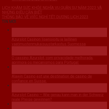
LỊCH KHÁM SỨC KHỎE NGHĨA VỤ QUÂN SỰ NĂM 2023 VÀ
NHỮNG ĐIỀU CẦN BIẾT
THÔNG BÁO VỀ VIỆC NGHỈ TẾT DƯƠNG LỊCH 2023
TIN MỚI
26
Th6
Azurslot Casinon lisensioitu ja laillinen
vaatimustenmukaisuustarkastus Suomessa
26
Th6
O cassino Azurslot, com privacidade melhorada,
aprimora os mecanismos para Portugal.
26
Th6
Alawin Casino est une destination de casino de
confiance en Suisse.
26
Th6
Azurslot Casino – Wie genau kann man in der Schweiz
reale Preise gewinnen?
26
Th6