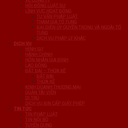
VỀ CÔNG TY
HỘI ĐỒNG LUẬT SƯ
LĨNH VỰC HOẠT ĐỘNG
TƯ VẤN PHÁP LUẬT
THAM GIA TỐ TỤNG
ĐẠI DIỆN ỦY QUYỀN TRONG VÀ NGOÀI TỐ
TỤNG
DỊCH VỤ PHÁP LÝ KHÁC
DỊCH VỤ
HÌNH SỰ
HÀNH CHÍNH
HÔN NHÂN GIA ĐÌNH
LAO ĐỘNG
ĐẤT ĐAI – THỪA KẾ
ĐẤT ĐAI
THỪA KẾ
KINH DOANH THƯƠNG MẠI
QUẢN TÀI VIÊN
DI TRÚ
DỊCH VỤ XIN CẤP GIẤY PHÉP
TIN TỨC
TIN PHÁP LUẬT
TIN NỘI BỘ
TUYỂN DỤNG