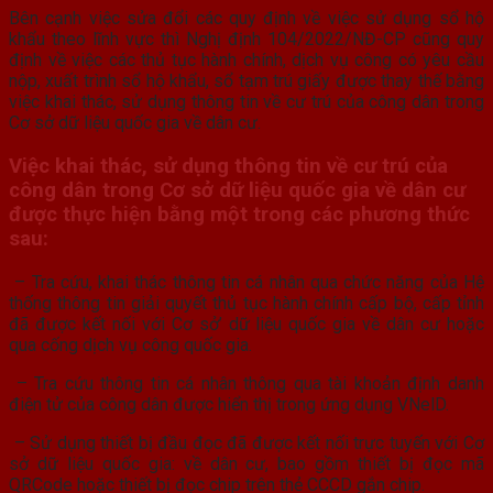
Bên cạnh việc sửa đổi các quy định về việc sử dụng sổ hộ
khẩu theo lĩnh vực thì Nghị định 104/2022/NĐ-CP cũng quy
định về việc các thủ tục hành chính, dịch vụ công có yêu cầu
nộp, xuất trình sổ hộ khẩu, sổ tạm trú giấy được thay thế bằng
việc khai thác, sử dụng thông tin về cư trú của công dân trong
Cơ sở dữ liệu quốc gia về dân cư.
Việc khai thác, sử dụng thông tin về cư trú của
công dân trong Cơ sở dữ liệu quốc gia về dân cư
được thực hiện bằng một trong các phương thức
sau:
– Tra cứu, khai thác thông tin cá nhân qua chức năng của Hệ
thống thông tin giải quyết thủ tục hành chính cấp bộ, cấp tỉnh
đã được kết nối với Cơ sở’ dữ liệu quốc gia về dân cư hoặc
qua cống dịch vụ công quốc gia.
– Tra cứu thông tin cá nhân thông qua tài khoản định danh
điện tử của công dân được hiển thị trong ứng dụng VNelD.
– Sử dụng thiết bị đầu đọc đã được kết nối trực tuyến với Cơ
sở dữ liệu quốc gia: về dân cư, bao gồm thiết bị đọc mã
QRCode hoặc thiết bị đọc chip trên thẻ CCCD gắn chip.