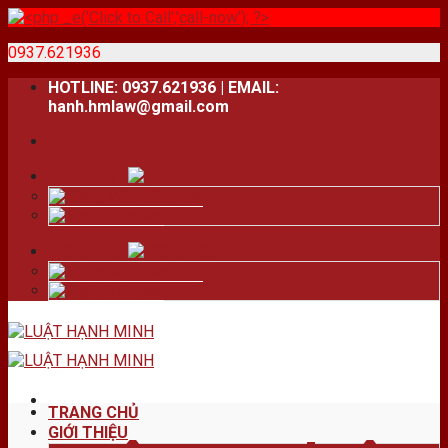
0937.621936
Skip
HOTLINE: 0937.621936 | EMAIL:
to
hanh.hmlaw@gmail.com
content
Tiếng Việt
Tiếng Việt
English
Tiếng Việt
Tiếng Việt
English
TRANG CHỦ
GIỚI THIỆU