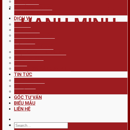
công ty luật
VỀ CÔNG TY
HỘI ĐỒNG LUẬT SƯ
LĨNH VỰC HOẠT ĐỘNG
HẠNH MINH
DỊCH VỤ
HÌNH SỰ
HÀNH CHÍNH
HÔN NHÂN GIA ĐÌNH
LAO ĐỘNG
ĐẤT ĐAI – THỪA KẾ
KINH DOANH THƯƠNG MẠI
QUẢN TÀI VIÊN
DI TRÚ
DỊCH VỤ XIN CẤP GIẤY PHÉP
TIN TỨC
TIN PHÁP LUẬT
TIN NỘI BỘ
TUYỂN DỤNG
GÓC TƯ VẤN
BIỂU MẪU
LIÊN HỆ