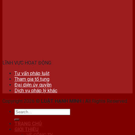
LĨNH VỰC HOẠT ĐỘNG
Tư vấn pháp luật
Tham gia tố tụng
Đại diện ủy quyền
Dịch vụ pháp lý khác
Copyright 2026 ©
LUẬT HẠNH MINH
| All Rights Reserved
TRANG CHỦ
GIỚI THIỆU