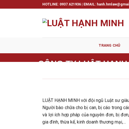
Skip
HOTLINE: 0937.621936 | EMAIL: hanh.hmlaw@gma
to
content
TRANG CHỦ
CÔNG TY LUẬT HẠNH
118/63 Phan Huy Ích, Phường 15, Qu
Hotline:
0937.621936
Email:
ha
LUẬT HẠNH MINH với đội ngũ Luật sư giàu k
Người bào chữa cho bị can, bị cáo trong cá
và lợi ích hợp pháp của nguyên đơn, bị đơn,
gia đình, thừa kế, kinh doanh thương mại,…