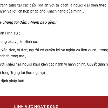
nh tụng tại các cấp Tòa án với tư cách là người đại diện theo
uyền và lợi ích hợp pháp cho Khách hàng của mình…
 mà chúng tôi đảm nhiệm bao gồm:
án Hình sự ;
trong các vụ án Hình sự;
yên đơn, bị đơn, người có quyền lợi và nghĩa vụ liên quan… trong 
oanh thương mại,…
ời Khiếu nại, người khởi kiện các hành vi hành chính, Quyết định
ố tụng Trọng tài thương mại;
định pháp luật.
LĨNH VỰC HOẠT ĐỘNG