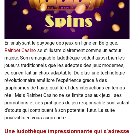
En analysant le paysage des jeux en ligne en Belgique,
Rainbet Casino
se s’illustre clairement comme un acteur
majeur. Son remarquable ludothèque séduit aussi bien les
joueurs traditionnels que les adeptes des jeux modernes,
ce qui en fait un choix adaptable. De plus, une technologie
révolutionnaire améliore l’expérience grâce à des
graphismes de haute qualité et des interactions en temps
réel. Mais Rainbet Casino ne se limite pas aux jeux : ses
promotions et ses pratiques de jeu responsable sont autant
d’atouts qui contribuent à son potentiel futur. La suite
pourrait bien vous surprendre.
Une ludothèque impressionnante qui s’adresse