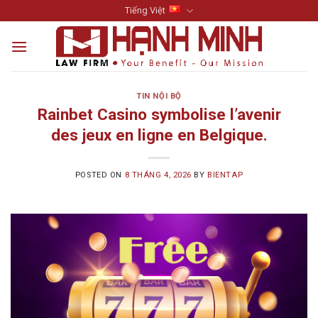
Skip
Tiếng Việt
to
content
TIN NỘI BỘ
Rainbet Casino symbolise l’avenir
des jeux en ligne en Belgique.
POSTED ON
8 THÁNG 4, 2026
BY
BIENTAP