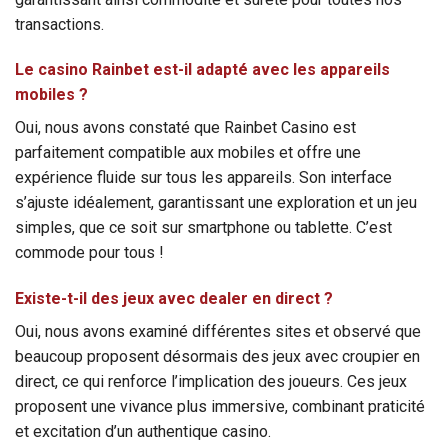
transactions.
Le casino Rainbet est-il adapté avec les appareils
mobiles ?
Oui, nous avons constaté que Rainbet Casino est
parfaitement compatible aux mobiles et offre une
expérience fluide sur tous les appareils. Son interface
s’ajuste idéalement, garantissant une exploration et un jeu
simples, que ce soit sur smartphone ou tablette. C’est
commode pour tous !
Existe-t-il des jeux avec dealer en direct ?
Oui, nous avons examiné différentes sites et observé que
beaucoup proposent désormais des jeux avec croupier en
direct, ce qui renforce l’implication des joueurs. Ces jeux
proposent une vivance plus immersive, combinant praticité
et excitation d’un authentique casino.