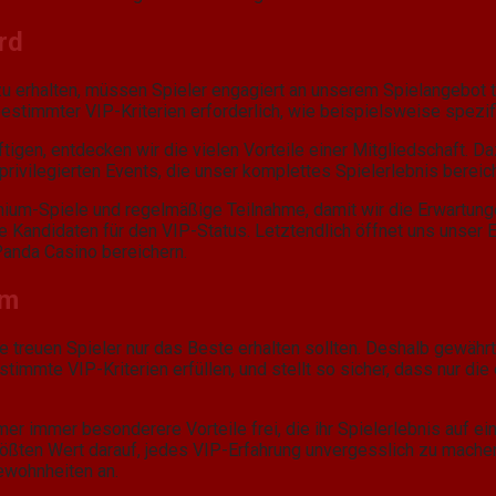
rd
u erhalten, müssen Spieler engagiert an unserem Spielangebot 
 bestimmter VIP-Kriterien erforderlich, wie beispielsweise spezi
gen, entdecken wir die vielen Vorteile einer Mitgliedschaft. D
ivilegierten Events, die unser komplettes Spielerlebnis bereic
ium-Spiele und regelmäßige Teilnahme, damit wir die Erwartunge
de Kandidaten für den VIP-Status. Letztendlich öffnet uns unse
Panda Casino bereichern.
mm
e treuen Spieler nur das Beste erhalten sollten. Deshalb gewä
stimmte VIP-Kriterien erfüllen, und stellt so sicher, dass nur 
er immer besonderere Vorteile frei, die ihr Spielerlebnis auf e
ößten Wert darauf, jedes VIP-Erfahrung unvergesslich zu mache
ewohnheiten an.