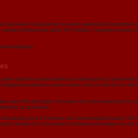
den besondere Treueprämien zu einem spannenden Bestandteil de
is, sondern erhöhen auch unser VIP-Erlebnis. Folgendes können w
Veranstaltungen
ces
edem Spieler ein individuelles und reibungsloses Spielerlebni
re Angebote problemlos nutzen können. Das ist mehr als nur Kund
haben oder Hilfe benötigen. So können Sie sich komplett auf Ihr 
lerlebnis zu optimieren.
e Beziehung, die auf Vertrauen und Zuverlässigkeit basiert. Mit 
insetzt. Werden Sie Teil unserer Community und erleben Sie die V