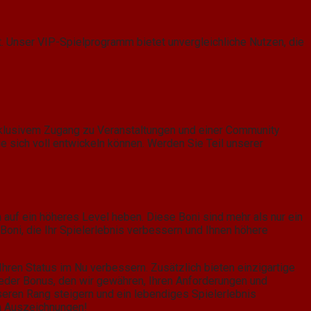
. Unser VIP-Spielprogramm bietet unvergleichliche Nutzen, die
xklusivem Zugang zu Veranstaltungen und einer Community
e sich voll entwickeln können. Werden Sie Teil unserer
uf ein höheres Level heben. Diese Boni sind mehr als nur ein
Boni, die Ihr Spielerlebnis verbessern und Ihnen höhere
Ihren Status im Nu verbessern. Zusätzlich bieten einzigartige
jeder Bonus, den wir gewähren, Ihren Anforderungen und
ren Rang steigern und ein lebendiges Spielerlebnis
en Auszeichnungen!