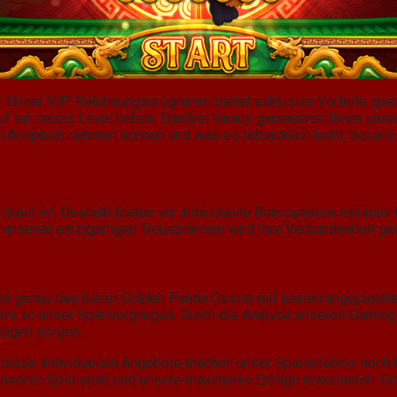
st. Unser VIP-Belohnungsprogramm bietet exklusive Vorteile spe
 auf ein neues Level heben. Darüber hinaus garantieren Ihnen un
in Anspruch nehmen können und was es tatsächlich heißt, bei uns
duell ist. Deshalb bieten wir individuelle Bonuspakete exklusiv 
t unseren einzigartigen Treueprämien wird Ihre Verbundenheit ge
und genau das bietet Golden Panda Casino mit seinen angepasste
ern so unser Spielvergnügen. Durch die Analyse unseres Gaming
gnügen sorgen.
diese individuellen Angebote machen unser Spielerlebnis noch b
 unseren Spielspaß und unsere maximalen Erträge maximieren. Go