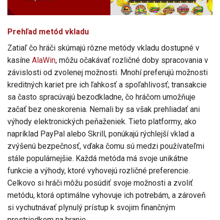
Prehľad metód vkladu
Zatiaľ čo hráči skúmajú rôzne metódy vkladu dostupné v
kasíne
AlaWin
, môžu očakávať rozličné doby spracovania v
závislosti od zvolenej možnosti. Mnohí preferujú možnosti
kreditných kariet pre ich ľahkosť a spoľahlivosť; transakcie
sa často spracúvajú bezodkladne, čo hráčom umožňuje
začať bez oneskorenia. Nemali by sa však prehliadať ani
výhody elektronických peňaženiek. Tieto platformy, ako
napríklad PayPal alebo Skrill, ponúkajú rýchlejší vklad a
zvýšenú bezpečnosť, vďaka čomu sú medzi používateľmi
stále populárnejšie. Každá metóda má svoje unikátne
funkcie a výhody, ktoré vyhovejú rozličné preferencie.
Celkovo si hráči môžu posúdiť svoje možnosti a zvoliť
metódu, ktorá optimálne vyhovuje ich potrebám, a zároveň
si vychutnávať plynulý prístup k svojim finančným
prostriedkom na hranie.