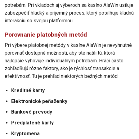
potrebám. Pri vkladoch aj výberoch sa kasíno AlaWin usiluje
zabezpečiť hladký a príjemný proces, ktorý posilňuje kladnú
interakciu so svojou platformou.
Porovnanie platobných metód
Pri výbere platobnej metódy v kasíne AlaWin je nevyhnutné
porovnať dostupné možnosti, aby ste našli tú, ktorá
najlepšie vyhovuje individuálnym potrebám. Hráči často
zohľadňujú rôzne faktory, ako je rýchlosť transakcie a
efektívnosť. Tu je prehľad niektorých bežných metód:
Kreditné karty
Elektronické peňaženky
Bankové prevody
Predplatené karty
Kryptomena