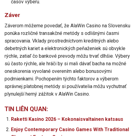
časov výberu.
Záver
Záverom môžeme povedať, že AlaWin Casino na Slovensku
ponúka rozličné transakčné metódy s odlišnými časmi
spracovania. Vklady prostredníctvom kreditných alebo
debetných kariet a elektronických peňaženiek sú obvykle
rýchle, zatiaľ čo bankové prevody môžu trvať dlhšie. Výbery
sú často rýchle, ale hráči by si mali dávať bacha na možné
oneskorenia vyvolané overením alebo bonusovými
podmienkami. Pochopením týchto faktorov a výberom
správnej platobnej metódy si používatelia môžu vychutnať
plynulejší herný zážitok v AlaWin Casino.
TIN LIÊN QUAN:
Raketti Kasino 2026 – Kokonaisvaltainen katsaus
Enjoy Contemporary Casino Games With Traditional