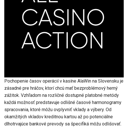
Pochopenie časov operácií v kasíne AlaWin na Slovensku je
zásadné pre hráčov, ktorí chcú mať bezproblémový herný
zážitok. Vzhľadom na rozličné dostupné platobné metódy
každá možnosť predstavuje odlišné časové harmonogramy
spracovania, ktoré môžu ovplyvniť vklady a výbery. Od
okamžitých vkladov kreditnou kartou až po potenciálne
dlhotrvajúce bankové prevody sa špecifiká môžu odlišovať.