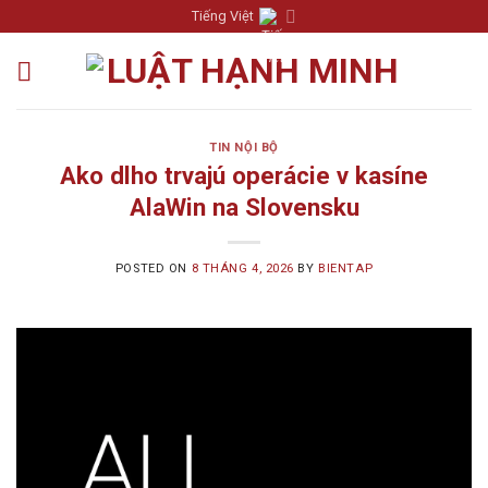
Skip
Tiếng Việt
to
content
TIN NỘI BỘ
Ako dlho trvajú operácie v kasíne
AlaWin na Slovensku
POSTED ON
8 THÁNG 4, 2026
BY
BIENTAP