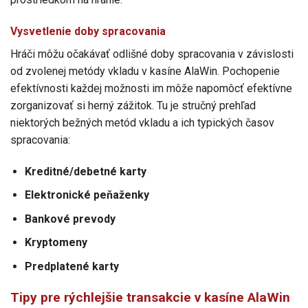
Vysvetlenie doby spracovania
Hráči môžu očakávať odlišné doby spracovania v závislosti
od zvolenej metódy vkladu v kasíne AlaWin. Pochopenie
efektívnosti každej možnosti im môže napomôcť efektívne
zorganizovať si herný zážitok. Tu je stručný prehľad
niektorých bežných metód vkladu a ich typických časov
spracovania:
Kreditné/debetné karty
Elektronické peňaženky
Bankové prevody
Kryptomeny
Predplatené karty
Tipy pre rýchlejšie transakcie v kasíne AlaWin