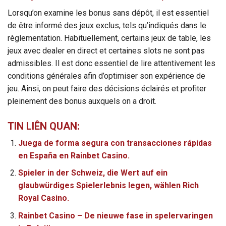
Lorsqu’on examine les bonus sans dépôt, il est essentiel
de être informé des jeux exclus, tels qu’indiqués dans le
règlementation. Habituellement, certains jeux de table, les
jeux avec dealer en direct et certaines slots ne sont pas
admissibles. Il est donc essentiel de lire attentivement les
conditions générales afin d’optimiser son expérience de
jeu. Ainsi, on peut faire des décisions éclairés et profiter
pleinement des bonus auxquels on a droit.
TIN LIÊN QUAN:
Juega de forma segura con transacciones rápidas
en España en Rainbet Casino.
Spieler in der Schweiz, die Wert auf ein
glaubwürdiges Spielerlebnis legen, wählen Rich
Royal Casino.
Rainbet Casino – De nieuwe fase in spelervaringen