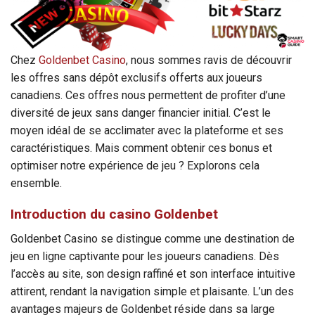
Chez
Goldenbet Casino
, nous sommes ravis de découvrir
les offres sans dépôt exclusifs offerts aux joueurs
canadiens. Ces offres nous permettent de profiter d’une
diversité de jeux sans danger financier initial. C’est le
moyen idéal de se acclimater avec la plateforme et ses
caractéristiques. Mais comment obtenir ces bonus et
optimiser notre expérience de jeu ? Explorons cela
ensemble.
Introduction du casino Goldenbet
Goldenbet Casino se distingue comme une destination de
jeu en ligne captivante pour les joueurs canadiens. Dès
l’accès au site, son design raffiné et son interface intuitive
attirent, rendant la navigation simple et plaisante. L’un des
avantages majeurs de Goldenbet réside dans sa large