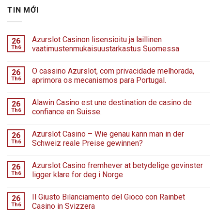
TIN MỚI
Azurslot Casinon lisensioitu ja laillinen
26
Th6
vaatimustenmukaisuustarkastus Suomessa
O cassino Azurslot, com privacidade melhorada,
26
Th6
aprimora os mecanismos para Portugal.
Alawin Casino est une destination de casino de
26
Th6
confiance en Suisse.
Azurslot Casino – Wie genau kann man in der
26
Th6
Schweiz reale Preise gewinnen?
Azurslot Casino fremhever at betydelige gevinster
26
Th6
ligger klare for deg i Norge
Il Giusto Bilanciamento del Gioco con Rainbet
26
Th6
Casino in Svizzera