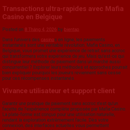
Transactions ultra-rapides avec Mafia
Casino en Belgique
Posted on
8 Tháng 4, 2026
by
bientap
Dans l’univers des
casino
s en ligne, les paiements
instantanés sont une véritable révolution. Mafia Casino, en
Belgique, vous promet une expérience de retrait sans accroc
qui transformera votre expérience de jeu. Mais qu’est-ce qui
distingue leur méthode de paiement dans un marché aussi
concurrentiel ? Explorer leurs méthodes et approches pourrait
bien expliquer pourquoi les joueurs reviennent sans cesse
pour ces récompenses instantanés.
Vivance utilisateur et support client
Garantir une pratique de paiement sans accroc n’est qu’un
facette de l’expérience complète proposée par Mafia Casino.
La plate-forme est conçue pour une utilisation naturelle,
rendant la exploration extrêmement facile. Dès votre
connexion, des interfaces actuelles vous permettent