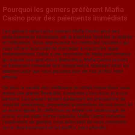
Pourquoi les gamers préfèrent Mafia
Casino pour des paiements immédiats
Les gamers optent pour souvent Mafia Casino pour ses
encaissements immédiats, car la interface favorise la célérité
et l’efficience. Vous apprécierez les méthodes facilitées qui
vous offrent la possibilité d’accéder à vos profits quasi
instantanément. Grâce à une innovation de haute performance
qui appuie ses opérations financières, Mafia Casino promet
un traitement immédiat des mouvements, réduisant ainsi les
latences pour que vous puissiez jouir de vos profits sans
attente.
De plus, la variété des méthodes de retrait disponibles vous
donne une grande flexibilité, s’adaptant à vos choix et à vos
besoins. Les joueurs aiment également les précautions de
sécurité améliorées, promettant la protection de vos avoirs et
un accès rapide. En définitive, en alliant une technologie de
pointe et une plate-forme naturelle, Mafia Casino réinvente
l’expérience de gaming, vous autorisant de vous concentrer
sur le divertissement et les profits, sans attendre.