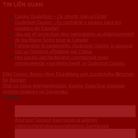
TIN LIÊN QUAN:
Casino DudeSpin – Cé chomh slán in Éirinn
DudeSpin Casino: ¿Es confiable y seguro para los
usuarios en España?
Jeu sûr et protection des participants au établissement
de jeu Blaze Spins pour le Canada
Partnership di pagamento: Dudespin Casino si associa
con un fornitore affidabile per l’Italia.
Het casino dat Nederland voortdurend weer
vernieuwende voordelen biedt, is Dudespin Casino.
Elite Casino Bonus ohne Einzahlung und zusätzliche Aktionen
für Belgien
Chat sa stáva inteligentnejším. Kasíno DudeSpin zlepšuje
systém podpory na Slovensku.
TIN MỚI
26
Th6
Azurslot Casinon lisensioitu ja laillinen
vaatimustenmukaisuustarkastus Suomessa
26
Th6