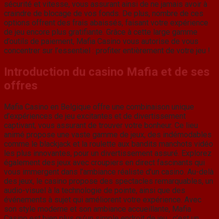
sécurité et vitesse, vous assurant ainsi de ne jamais avoir à
craindre de blocage de vos fonds. De plus, nombre de ces
options offrent des frais abaissés, faisant votre expérience
de jeu encore plus gratifiante. Grâce à cette large gamme
d’outils de paiement, Mafia Casino vous autorise de vous
concentrer sur l’essentiel : profiter entièrement de votre jeu !
Introduction du casino Mafia et de ses
offres
Mafia Casino en Belgique offre une combinaison unique
d’expériences de jeu excitantes et de divertissement
captivant, vous assurant de trouver votre bonheur. Ce lieu
animé propose une vaste gamme de jeux, des indémodables
comme le blackjack et la roulette aux bandits manchots vidéo
les plus innovantes, pour un divertissement assuré. Explorez
également des jeux avec croupiers en direct fascinants qui
vous immergent dans l’ambiance réaliste d’un casino. Au-delà
des jeux, le casino propose des spectacles remarquables, un
audio-visuel à la technologie de pointe, ainsi que des
événements à sujet qui améliorent votre expérience. Avec
son style moderne et son ambiance accueillante, Mafia
Casino est bien plus qu’un simple endroit de jeu : c’est un