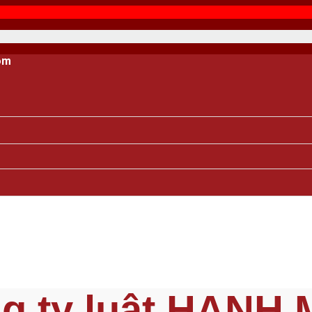
om
g ty luật HẠNH