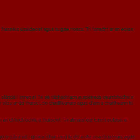
 faisnéis úsáideoirí agus tuigse riosca. Trí fanacht ar an eolas
us slándáil imreoirí. Tá sé tábhachtach eispéireas cearrbhachais
 síos ar do thaiscí, do chaillteanais agus d’am a chaitheann tú
 an chluichíochta a thuiscint. Trí atmaisféar cinntí eolasaí a
 go n-oibrímid i gcónaí chun tacú le do aiste cearrbhachais agus