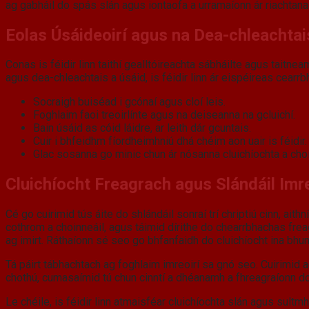
ag gabháil do spás slán agus iontaofa a urramaíonn ár riachtana
Eolas Úsáideoirí agus na Dea-chleachtai
Conas is féidir linn taithí gealltóireachta sábháilte agus taitne
agus dea-chleachtais a úsáid, is féidir linn ár eispéireas cearr
Socraigh buiséad i gcónaí agus cloí leis.
Foghlaim faoi treoirlínte agus na deiseanna na gcluichí.
Bain úsáid as cóid láidre, ar leith dár gcuntais.
Cuir i bhfeidhm fíordheimhniú dhá chéim aon uair is féidir.
Glac sosanna go minic chun ár nósanna cluichíochta a ch
Cluichíocht Freagrach agus Slándáil Imre
Cé go cuirimid tús áite do shlándáil sonraí trí chriptiú cinn, ai
cothrom a choinneáil, agus táimid dírithe do chearrbhachas freag
ag imirt. Ráthaíonn sé seo go bhfanfaidh do cluichíocht ina bh
Tá páirt tábhachtach ag foghlaim imreoirí sa gnó seo. Cuirimid acm
chothú, cumasaímid tú chun cinntí a dhéanamh a fhreagraíonn do
Le chéile, is féidir linn atmaisféar cluichíochta slán agus sultm