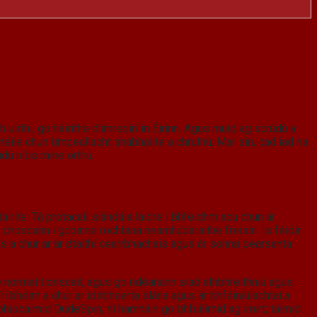
 uirthi, go háirithe d’imreoirí in Éirinn. Agus muid ag scrúdú a
héile chun timpeallacht shábháilte a chruthú. Mar sin, cad iad na
dú níos mine orthu.
ríre. Tá prótacail slándála láidre i bhfeidhm acu chun ár
a choscann i gcoinne rochtana neamhúdaraithe freisin. Is féidir
a chur ar ár dtaithí cearrbhachais agus ár sonraí pearsanta
 normaí tionscail, agus go ndéanann siad athbhreithniú agus
 bhéim a chur ar idirbhearta slána agus ár bhféiniúlachtaí a
 phiocaimid DudeSpin, ní hamháin go bhfuilimid ag imirt; táimid