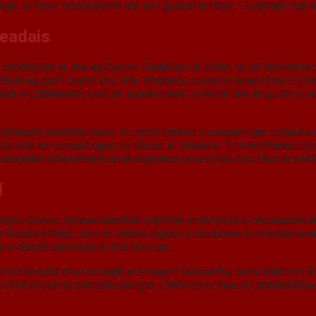
igh, is faoin siamsaíocht atá sé i gcónaí ar dtús – coinnigh mar s
geadais
le cluichíocht ar líne ag Casino DudeSpin in Éirinn, tá sé tábhacht
thúla ag gach ceann acu. Mar shampla, cuireann íocaíochtaí cripte
ár n-idirbhearta. Leis an sparán ceart, is féidir linn ár gcistí a 
ilteacht aistrithe bainc. Is iomaí imreoir a ceapann gur iontaofa 
 tús áite do cosaint agus do chosc ar chalaois. Trí mhodhanna íocaí
ascleanúint éifeachtach ar na roghanna íocaíochta seo chun ár ea
í
pin Casino teicneolaíochtaí criptithe ardleibhéil a chosnaíonn ár
 Soicéad Slán), chun ár sonraí íogaire a choinneáil ó rochtain n
 a chomhroinneann tú linn faoi rún.
a chun fanacht chun tosaigh ar bhagairt féideartha, rud a láidríonn
 go bhfuil bearta slándála daingne i bhfeidhm chun do shábháilteac