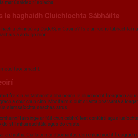
is mar úsáideoirí eolacha.
s le haghaidh Cluichíochta Sábháilte
amhach a chinntiú ag DudeSpin Casino? Is é an rud is tábhachtaí ná
bhachais a ardú go mór.
oimeád faoi smacht.
oirí
thnímid freisin an tábhacht a bhaineann le cluichíocht freagrach ag
rach a chur chun cinn. Mholfaimis duit srianta pearsanta a leagan
unús siamsaíochta seachas strus.
hainní fairsinge ar fáil chun cabhrú leat contúirtí agus luaíochtaí
 do stíl mhaireachtála agus do chiste.
har a chruthú. Ciallaíonn ár dtiomantas don chluichíocht freagrach