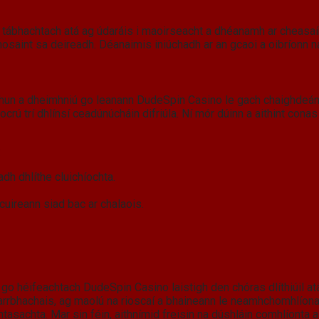
l tábhachtach atá ag údaráis i maoirseacht a dhéanamh ar cheasaí
hosaint sa deireadh. Déanaimis iniúchadh ar an gcaoi a oibríonn na
chun a dheimhniú go leanann DudeSpin Casino le gach chaighdeán ri
rú trí dhlínsí ceadúnúcháin difriúla. Ní mór dúinn a aithint conas
:
h dhlíthe cluichíochta.
uireann siad bac ar chalaois.
 go héifeachtach DudeSpin Casino laistigh den chóras dlíthiúil atá 
arrbhachais, ag maolú na rioscaí a bhaineann le neamhchomhlíonadh
ntasachta. Mar sin féin, aithnímid freisin na dúshláin comhlíonta