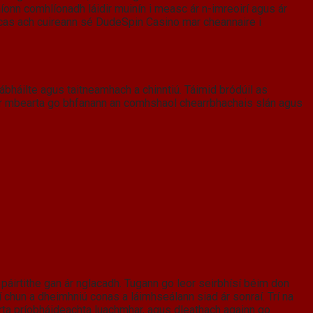
aíonn comhlíonadh láidir muinín i measc ár n-imreoirí agus ár
racas ach cuireann sé DudeSpin Casino mar cheannaire i
ábháilte agus taitneamhach a chinntiú. Táimid bródúil as
n ár mbearta go bhfanann an comhshaol chearrbhachais slán agus
ú páirtithe gan ár nglacadh. Tugann go leor seirbhísí béim don
í chun a dheimhniú conas a láimhseálann siad ár sonraí. Trí na
earta príobháideachta luachmhar, agus dleathach againn go