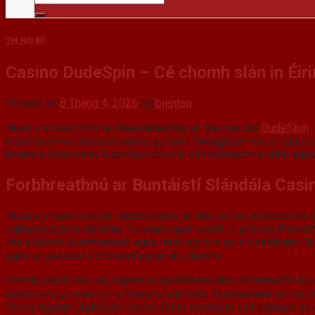
TIN NỘI BỘ
Casino DudeSpin – Cé chomh slán in Éiri
Posted on
8 Tháng 4, 2026
by
bientap
Nuair a smaoinímid ar cheasaíneonna ar líne mar atá
DudeSpin
,
mbuntáistí—ó chosaint sonraí go imirt fhreagrach—tá sé tábhachtac
bearta a úsáideann DudeSpin chun ár sábháilteacht a ráthú agus
Forbhreathnú ar Buntáistí Slándála Cas
Nuair a smaoinímid ar cearrbhachas ar líne, is í an shlándáil an
sábháilteacht a chinntiú. Tosaíonn gach sraith le próisis fhíora
linn a bheith suaimhneach agus muid ag fios go n-úsáideann Dud
agus airgeadais á chosaint ag an am céanna.
Chomh maith leis sin, tugann a ngealltanas don soiléireacht ag
nuashonrú go minic ar a mbearta slándála. Taispeánann an cur ch
fhíorú, tugann DudeSpin Casino fáilte romhainn sult a bhaint as á