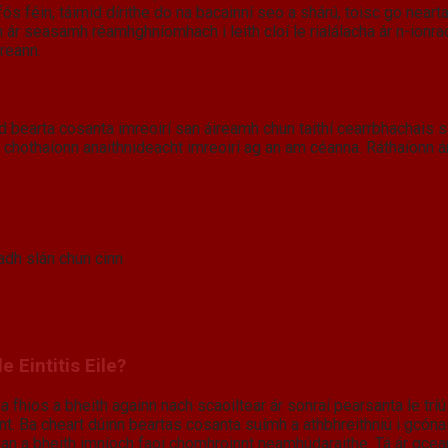
ós féin, táimid dírithe do na bacainní seo a shárú, toisc go neart
nn ár seasamh réamhghníomhach i leith cloí le rialálacha ár n-ion
reann.
 bearta cosanta imreoirí san áireamh chun taithí cearrbhachais s
s a chothaíonn anaithnideacht imreoirí ag an am céanna. Ráthaíon
adh slán chun cinn
 Eintitis Eile?
a fhios a bheith againn nach scaoiltear ár sonraí pearsanta le trí
nt. Ba cheart dúinn beartas cosanta suímh a athbhreithniú i gcóna
lte gan a bheith imníoch faoi chomhroinnt neamhúdaraithe. Tá ár gc