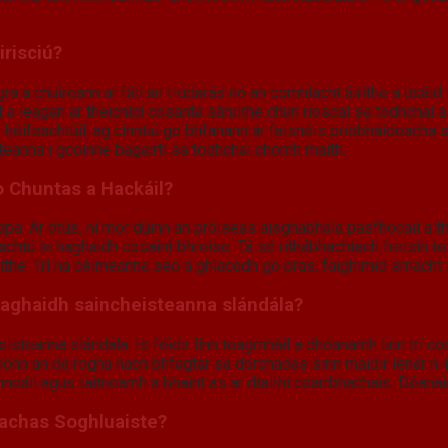
irisciú?
a a chuireann ar fáil an t-údarás nó an comhlacht áirithe a úsáid.
a leagan ar theicnící cosanta sáruithe chun rioscaí sa todhchaí a 
héifeachtúil, ag cinntiú go bhfanann ár faisnéis príobháideacha
teanna i gcoinne bagairtí sa todhchaí chomh maith.
 Chuntas a Hackáil?
apa. Ar dtús, ní mór dúinn an próiseas aisghabhála pasfhocail a 
chtú le haghaidh cosaint bhreise. Tá sé ríthábhachtach freisin t
aithe. Trí na céimeanna seo a ghlacadh go pras, faighimid smacht
e haghaidh saincheisteanna slándála?
heisteanna slándála. Is féidir linn teagmháil a dhéanamh linn trí 
onn an dá rogha nach bhfágtar sa dorchadas sinn maidir lenár n-imn
inneáil agus taitneamh a bhaint as ár dtaithí cearrbhachais. Déana
hachas Soghluaiste?