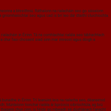
neonna a bhreithniú. Ráthaíonn na rialacháin seo go sásaíonn
 gníomhaíochtaí seo agus cad is brí leo dár dtaithí cluichíochta.
alacháin in Éirinn. Tá na comhlachtaí rialála seo tábhachtach
 a chur faoi chosaint siad sinn mar imreoirí agus dóigh a
bunaithe in Éirinn. Trí leanúint leis na rialacha seo, déanaimid
. Múnlaíonn tionchar rialála ár bpróisis oibríochtúla, ag brú
 a thagann chun cinn; is féidir go mbeadh sé dúshlánach fanacht