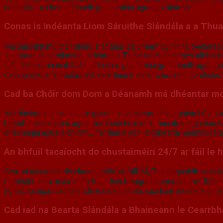
ndéanfaí í a chomhlíonadh go hiomlán agus go hiomlán.
Conas is Indéanta Liom Sáruithe Slándála a a Thua
Má thagann muid ar shárú slándála, ba cheart dúinn na bealaí fógr
thaifeadadh ar mhaithe le léargas. Tá sé ríthábhachtach tábhacht 
slándála cumhacht thabhairt dúinn ghníomhú go tapaidh agus go 
daoine eile ar an eolas ach neartaíonn sé ár chosaintí comhchoi
Cad ba Chóir dom Dom a Déanamh má dhéantar mo
Má dhéantar hackáil ar ár gcuntas, ba cheart dúinn gníomhú go t
bpasfhocail a athrú agus fíordheimhniú dhá fhachtóir a ghníomha
dheimhniú agus a chinntiú nár tharla aon idirbhearta neamhúdar
An bhfuil tacaíocht do chustaiméirí 24/7 ar fáil l
Sea, tá tacaíocht do chustaiméirí ar fáil 24/7 le haghaidh sainc
ríomhphoist a úsáid más fearr linn freagra mionsonraithe. Ráthaí
ngleic le haon saincheisteanna le chéile, síocháin intinne a cho
Cad iad na Bearta Slándála a Bhaineann le Cearrb