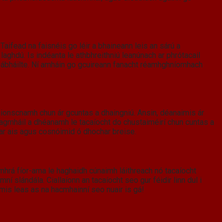
 Taifead na faisnéis go léir a bhaineann leis an sárú a
laghdú. Is indéanta le athbhreithniú leanúnach ar phrótacail
 sábháilte. Ní amháin go gcuireann fanacht réamhghníomhach
thionscnamh chun ár gcuntas a dhaingniú. Ansin, déanaimis ár
eagmháil a dhéanamh le tacaíocht do chustaiméirí chun cuntas a
 ar ais agus cosnóimid ó dhochar breise.
comhrá fíor-ama le haghaidh cúnaimh láithreach nó tacaíocht
í slándála. Ciallaíonn an tacaíocht seo gur féidir linn dul i
imis leas as na hacmhainní seo nuair is gá!