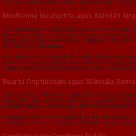
príomháit a thabhairt do do shlándáil agus do fholláine. Meabhra
Modhanna Íocaíochta agus Slándáil Air
Nuair a bhaineann sé le sult a bhaint as an corraíl a bhaineann 
airgeadais a chinntiú. Tá eagar roghanna againn, agus sochair ua
déantar iad níos tapúla, rud a thugann suaimhneas intinne dúinn in
le tairiscint ag an gceasaíneo.
Ar an láimh eile, ní ba cheart dúinn dearmad a dhéanamh ar sábhá
baint acu le eagraíochtaí airgeadais a bhfuil stair acu a thugann
ndáiríre ar ár plean cluichíochta gan strus míchuí. Déanaimis n
Bearta Criptiúcháin agus Slándála Sonra
Chun a chinntiú go bhfanann ár sonraí sábháilte, úsáideann DudeS
modhanna criptithe ceannródaíocha, amhail prótacail SSL (Sraith
pearsanta, faisnéis íocaíochta, agus gníomhaíocht cearrbhachais
Ina theannta sin, cuirimid ár modhanna criptithe a nuáil go rialt
comhghníomhaíocht ar ár n-ardán, is féidir leat a bheith muinín
Ceadúnú agus Comhlíon Rialála