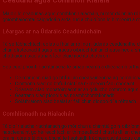
Maidir le ceadúnas agus comhlíon rialacháin, ní mór dúinn an ró
gníomhaíochtaí caighdeáin arda, rud a chuidíonn le himreoirí a c
Léargas ar na Údaráis Ceadúnúcháin
Tá sé tábhachtach eolas a fháil ar ról na n-údarás ceadúnaithe 
chun dlisteanacht agus ionracas oibríochtúil an cheasaíneo a shoc
chothaíonn siad atmaisféar cluichíochta chothrom.
Seo cuid phointí riachtanacha le smaoineamh a dhéanamh orthu
Deimhníonn siad go bhfuil an cheasaíneonna ag comhlíonad
Cinntíonn siad go bhfuil cistí na n-imreoirí faoi chosaint.
Déanann siad monatóireacht ar an gcluiche cothrom agus c
Gearrann siad pionóis as neamhchomhlíonadh.
Soláthraíonn siad bealaí ar fáil chun díospóidí a réiteach.
Comhlíonadh na Rialachán
Tá cloí rialacha riachtanach go mór chun a chinntiú go n-oibríonn
nascleanúint go héifeachtach ar thimpeallacht chasta dlí an che
orainn córais láidre a bhunú le haghaidh trédhearcachta agus cu