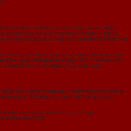
in é.
ach na modhanna íocaíochta cearta a roghnú chun ár slándáil
-airgeadra ciseal breise ainmníochta ar fáil agus is minic a
riarach go héasca agus sult a bhaint as an eachtra corraitheach atá
iad aistrithe bainc chun a gcuntais a mhaoiniú, toisc go mbíonn
ochta a roghnú a freagraíonn dár gá, is féidir linn fócas a chur i
chtra cearrbhachais ag DudeSpin Casino a dhaingniú.
 bhfaisnéis le linn idirbheart agus imeartha. Bainimid úsáid as
eamhcheadaithe. Ráthaíonn sé seo go fhanfaidh aon sonraí
 ár dtiomantas do phríobháideacht sonraí. Le gach
ht ar líne a chumhdach.