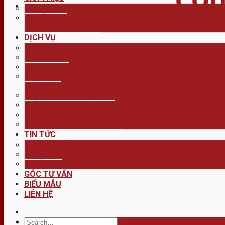
VỀ CÔNG TY
HỘI ĐỒNG LUẬT SƯ
LĨNH VỰC HOẠT ĐỘNG
DỊCH VỤ
HÌNH SỰ
HÀNH CHÍNH
HÔN NHÂN GIA ĐÌNH
LAO ĐỘNG
ĐẤT ĐAI – THỪA KẾ
KINH DOANH THƯƠNG MẠI
QUẢN TÀI VIÊN
DI TRÚ
DỊCH VỤ XIN CẤP GIẤY PHÉP
TIN TỨC
TIN PHÁP LUẬT
TIN NỘI BỘ
TUYỂN DỤNG
GÓC TƯ VẤN
BIỂU MẪU
LIÊN HỆ