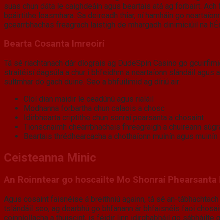
suas chun dáta le caighdeáin agus beartais atá ag forbairt. Ach f
bpáirtithe leasmhara. Sa deireadh thiar, ní hamháin go neartaío
gcearrbhachas freagrach laistigh de mhargadh dinimiciúil na hÉi
Bearta Cosanta Imreoirí
Tá sé riachtanach dár díograis ag DudeSpin Casino go gcuirfimid
straitéisí éagsúla a chur i bhfeidhm a neartaíonn slándáil agu
sultmhar do gach duine. Seo a bhfuilimid ag díriú air:
Cloí dian maidir le ceadúnú agus rialáil
Modhanna forbartha chun calaois a chosc
Idirbhearta criptithe chun sonraí pearsanta a chosaint
Tionscnaimh chearrbhachais fhreagraigh a chuireann súgr
Beartais thrédhearcacha a chothaíonn muinín agus muinín
Ceisteanna Minic
An Roinntear go hoscailte Mo Shonraí Phearsanta le
Agus cosaint faisnéise á breithniú againn, tá sé an-tábhachtach 
tslándáil seo, ag dearbhú go bhfanann ár bhfaisnéis faoi chosai
coinníollacha a thuiscint, is féidir linn idirghabháil go sábhái