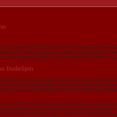
nn
 is príomhghné í an tslándáil nach féidir linn neamhaird a dhéanamh
h tuiscint a fháil ar an gcaoi a n-oibríonn na heilimintí seo le c
 muid ag taitneamh a bhaint as a gcuid seirbhísí? Déanaimis scrú
ino DudeSpin
 phríomhthosaíocht, agus tógann DudeSpin Casino an bhuairt seo dái
ithe imreoirí diana a dhearbhaíonn ní hamháin ár gcéannachtaí ach 
eSpin teicneolaíocht cheannródaíoch atá cruthaithe chun feabhas 
us don chothroime muinín dúinn. Tuigimid go gcloíonn DudeSpin le
uige gníomhach seo a dtiomantas sinn a chosaint mar imreoirí. Trí
r n-eachtraí cearrbhachais gan cur isteach ar ár slándáil. Nuair a