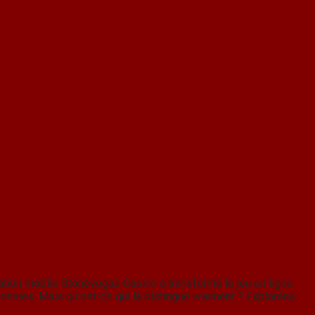
tion mobile Stonevegas Casino a transformé le jeu en ligne,
 envies. Mais qu’est-ce qui la distingue vraiment ? Explorons