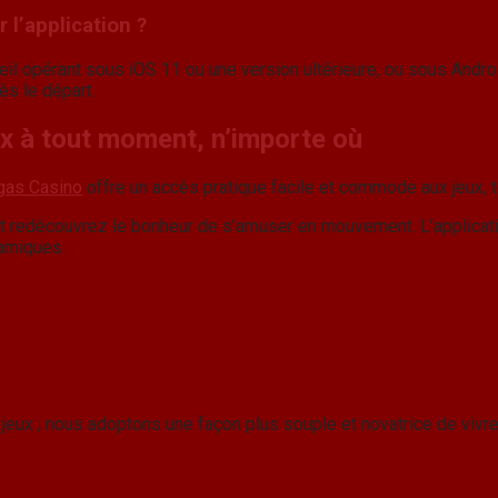
 l’application ?
eil opérant sous iOS 11 ou une version ultérieure, ou sous Androi
ès le départ.
x à tout moment, n’importe où
gas Casino
offre un accès pratique facile et commode aux jeux, t
t redécouvrez le bonheur de s’amuser en mouvement. L’applicat
namiques.
ux ; nous adoptons une façon plus souple et novatrice de vivre 