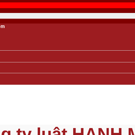
om
g ty luật HẠNH