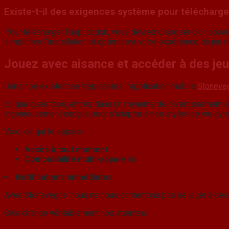
Existe-t-il des exigences système pour télécharger
Pour télécharger l’application, vous devrez disposer d’un appar
simplifiera l’installation et optimisera votre expérience de jeu d
Jouez avec aisance et accéder à des jeu
Dans nos existences trépidantes, l’application mobile
Stoneve
En quelques taps, entrez dans un royaume de divertissement e
ingénieusement conçue pour s’adapter à nos styles de vie dy
Voici ce qui le sépare :
Accès à tout moment
Compatibilité multi-appareils
Notifications immédiates
Avec Stonevegas, nous ne nous contentons pas de jouer à des je
Cela change véritablement nos attentes.