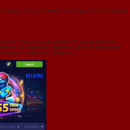
 recherche de jeux qui s’adaptent à nos goûts et à nos manières
erface intuitive et à une sélection de jeux ajustée à nos
férés à tout moment et n’importe où ne fait qu’enrichir notre
s engageante et captivante que jamais.