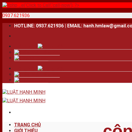
0937.621936
Skip
HOTLINE: 0937.621936 | EMAIL: hanh.hmlaw@gmail.c
to
content
Tiếng Việt
Tiếng Việt
English
Tiếng Việt
Tiếng Việt
English
côn
TRANG CHỦ
GIỚI THIỆU