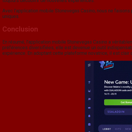
toujours découvrir de nouvelles expériences.
Avec l’application mobile Stonevegas Casino, nous ne faisons p
uniques.
Conclusion
En résumé, l’application mobile Stonevegas Casino a véritableme
préférences diversifiées, elle est devenue un outil indispensabl
expérience. En adoptant cette plateforme novatrice, il est clai