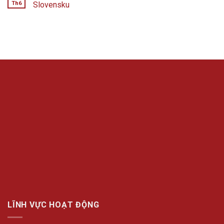
Th6
Slovensku
LĨNH VỰC HOẠT ĐỘNG