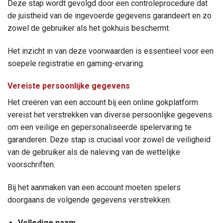
Deze stap wordt gevolgd door een controleprocedure dat
de juistheid van de ingevoerde gegevens garandeert en zo
zowel de gebruiker als het gokhuis beschermt.
Het inzicht in van deze voorwaarden is essentieel voor een
soepele registratie en gaming-ervaring.
Vereiste persoonlijke gegevens
Het creëren van een account bij een online gokplatform
vereist het verstrekken van diverse persoonlijke gegevens
om een veilige en gepersonaliseerde spelervaring te
garanderen. Deze stap is cruciaal voor zowel de veiligheid
van de gebruiker als de naleving van de wettelijke
voorschriften.
Bij het aanmaken van een account moeten spelers
doorgaans de volgende gegevens verstrekken:
Volledige naam