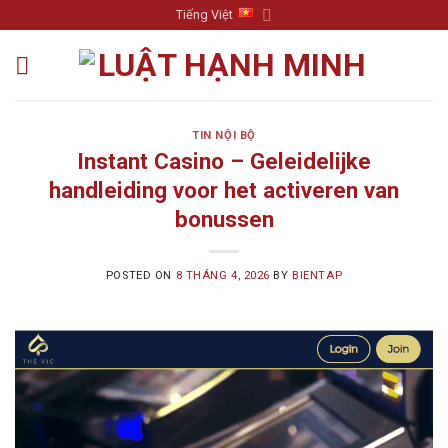
Skip
Tiếng Việt
to
content
TIN NỘI BỘ
Instant Casino – Geleidelijke
handleiding voor het activeren van
bonussen
POSTED ON
8 THÁNG 4, 2026
BY
BIENTAP