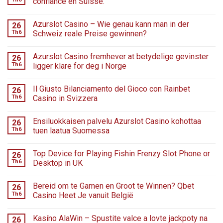
confiance en Suisse.
Azurslot Casino – Wie genau kann man in der
26
Th6
Schweiz reale Preise gewinnen?
Azurslot Casino fremhever at betydelige gevinster
26
Th6
ligger klare for deg i Norge
Il Giusto Bilanciamento del Gioco con Rainbet
26
Th6
Casino in Svizzera
Ensiluokkaisen palvelu Azurslot Casino kohottaa
26
Th6
tuen laatua Suomessa
Top Device for Playing Fishin Frenzy Slot Phone or
26
Th6
Desktop in UK
Bereid om te Gamen en Groot te Winnen? Qbet
26
Th6
Casino Heet Je vanuit België
Kasíno AlaWin – Spustite valce a lovte jackpoty na
26