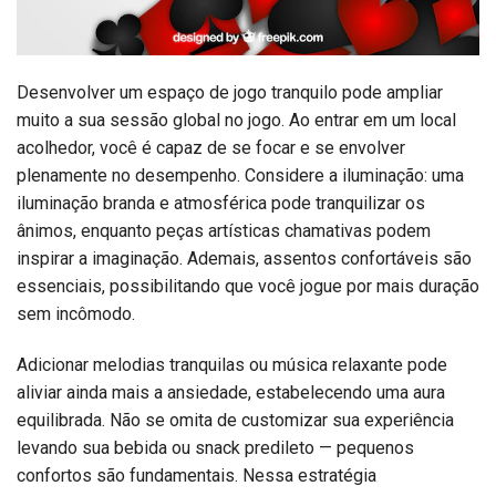
Desenvolver um espaço de jogo tranquilo pode ampliar
muito a sua sessão global no jogo. Ao entrar em um local
acolhedor, você é capaz de se focar e se envolver
plenamente no desempenho. Considere a iluminação: uma
iluminação branda e atmosférica pode tranquilizar os
ânimos, enquanto peças artísticas chamativas podem
inspirar a imaginação. Ademais, assentos confortáveis são
essenciais, possibilitando que você jogue por mais duração
sem incômodo.
Adicionar melodias tranquilas ou música relaxante pode
aliviar ainda mais a ansiedade, estabelecendo uma aura
equilibrada. Não se omita de customizar sua experiência
levando sua bebida ou snack predileto — pequenos
confortos são fundamentais. Nessa estratégia