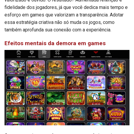
fidelidade dos jogadores, já que você dedica mais tempo e
esforço em games que valorizam a transparência. Adotar
essa estratégia criativa não só muda os jogos, como
também aprofunda sua conexão com a experiência.
Efeitos mentais da demora em games