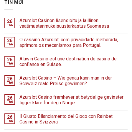
TIN MỚI
Azurslot Casinon lisensioitu ja laillinen
26
Th6
vaatimustenmukaisuustarkastus Suomessa
O cassino Azurslot, com privacidade melhorada,
26
Th6
aprimora os mecanismos para Portugal.
Alawin Casino est une destination de casino de
26
Th6
confiance en Suisse.
Azurslot Casino – Wie genau kann man in der
26
Th6
Schweiz reale Preise gewinnen?
Azurslot Casino fremhever at betydelige gevinster
26
Th6
ligger klare for deg i Norge
Il Giusto Bilanciamento del Gioco con Rainbet
26
Th6
Casino in Svizzera