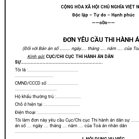
CỘNG HÒA XÃ HỘI CHỦ NGHĨA VIỆT 
Độc lập – Tự do – Hạnh phúc
——o0o——
ĐƠN YÊU CẦU
THI HÀNH 
(Đối với Bản án số
……….
ngày
…..
tháng
…..
năm
…..
của To
Kính gửi:
CỤC/CHI CỤC THI HÀNH ÁN DÂN
SỰ
……………………………
……………………………………….
Tôi là :……………………………………………… Si
…………………………………..
CMND/CCCD số :………………………….. Nơ
………………………………………
Hộ khẩu thường trú :………………………
Chỗ ở hiện tại :………………………………..
Điện thoại :……………………………………….
Tôi làm đơn này yêu cầu Cục/Chi cục Thi hành án dân sự .
án số ….. ngày ….. tháng ….. năm ….. của Toà án nhân dân
……………………………………………………………………………………….