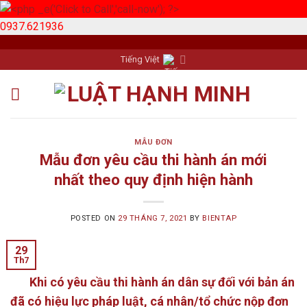
0937.621936
Skip
Tiếng Việt
to
content
MẪU ĐƠN
Mẫu đơn yêu cầu thi hành án mới
nhất theo quy định hiện hành
POSTED ON
29 THÁNG 7, 2021
BY
BIENTAP
29
Th7
Khi có yêu cầu thi hành án dân sự đối với bản án
đã có hiệu lực pháp luật, cá nhân/tổ chức nộp đơn