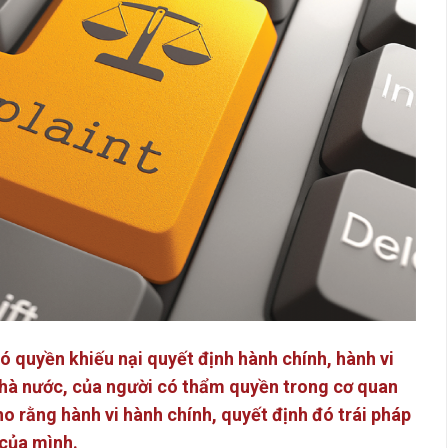
quyền khiếu nại quyết định hành chính, hành vi
nhà nước, của người có thẩm quyền trong cơ quan
o rằng hành vi hành chính, quyết định đó trái pháp
 của mình.