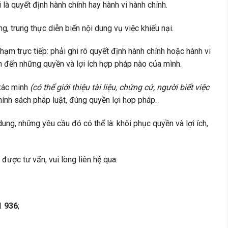
 là quyết định hành chính hay hành vi hành chính.
ng, trung thực diễn biến nội dung vụ việc khiếu nại.
ạm trực tiếp: phải ghi rõ quyết định hành chính hoặc hành vi
 đến những quyền và lợi ích hợp pháp nào của mình.
 xác minh
(có thể giới thiệu tài liệu, chứng cứ, người biết việc
chính sách pháp luật, đúng quyền lợi hợp pháp.
ung, những yêu cầu đó có thể là: khôi phục quyền và lợi ích,
ược tư vấn, vui lòng liên hệ qua:
1 936
;