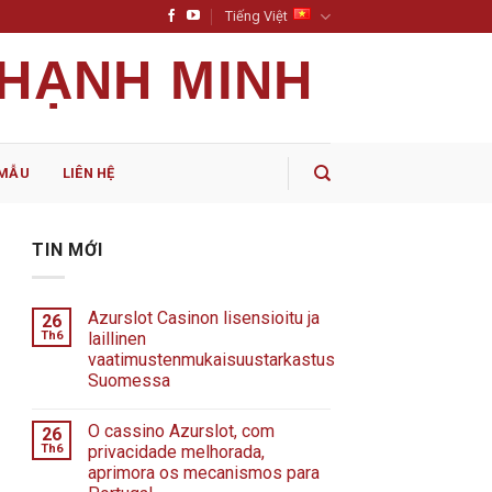
Tiếng Việt
 HẠNH MINH
 MẪU
LIÊN HỆ
TIN MỚI
Azurslot Casinon lisensioitu ja
26
Th6
laillinen
vaatimustenmukaisuustarkastus
Suomessa
O cassino Azurslot, com
26
Th6
privacidade melhorada,
aprimora os mecanismos para