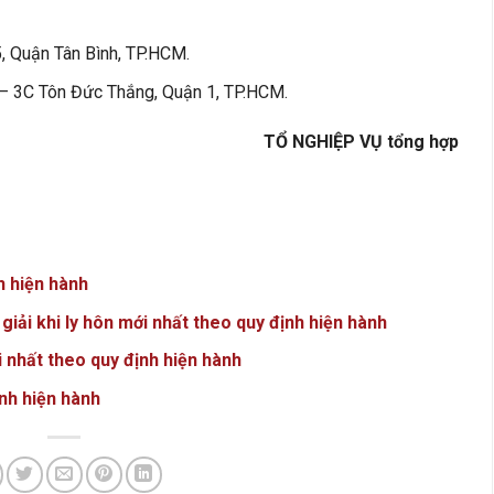
, Quận Tân Bình, TP.HCM.
 – 3C Tôn Đức Thắng, Quận 1, TP.HCM.
TỔ NGHIỆP VỤ tổng hợp
h hiện hành
iải khi ly hôn mới nhất theo quy định hiện hành
 nhất theo quy định hiện hành
nh hiện hành