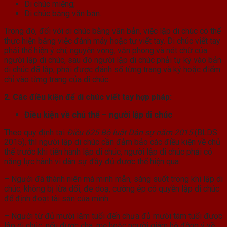
Di chúc miệng;
Di chúc bằng văn bản.
Trong đó, đối với di chúc bằng văn bản, việc lập di chúc có thể
thực hiện bằng việc đánh máy hoặc tự viết tay. Di chúc viết tay
phải thể hiện ý chí, nguyện vọng, văn phong và nét chữ của
người lập di chúc, sau đó người lập di chúc phải tự ký vào bản
di chúc đã lập, phải được đánh số từng trang và ký hoặc điểm
chỉ vào từng trang của di chúc.
2. Các điều kiện để di chúc viết tay hợp pháp:
Điều kiện về chủ thể – người lập di chúc
Theo quy định tại
Điều 625 Bộ luật Dân sự năm 2015
(BLDS
2015), thì người lập di chúc cần đảm bảo các điều kiện về chủ
thể trước khi tiến hành lập di chúc, người lập di chúc phải có
năng lực hành vi dân sự đầy đủ được thể hiện qua:
– Người đã thành niên mà minh mẫn, sáng suốt trong khi lập di
chúc; không bị lừa dối, đe doạ, cưỡng ép có quyền lập di chúc
để định đoạt tài sản của mình.
– Người từ đủ mười lăm tuổi đến chưa đủ mười tám tuổi được
lập di chúc, nếu được cha, mẹ hoặc người giám hộ đồng ý về