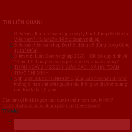
TIN LIÊN QUAN:
Điều kiện, thủ tục thành lập công ty hoạt động dầu khí tại
Việt Nam? Hồ sơ cần để mở doanh nghiệp
Điều kiện tiến hành họp Đại hội đồng cổ đông trong Công
Ty Cổ Phần
Điểm mới Luật Doanh nghiệp 2020 – Bãi bỏ quy định về
“Thay đổi thông tin của người quản lý doanh nghiệp”
TỪ 0H NGÀY 31/5/2021: GIÃN CÁCH XÃ HỘI TOÀN
TP.HỒ CHÍ MINH
Nghị định 38/2021/NĐ-CP: Quảng cáo trên báo điện tử
không bị hạn chế bởi nguyên tắc thời gian tắt/mở quảng
cáo tối đa là 1,5 giây
Cần làm gì khi bị ngăn cản quyền thăm con sau ly hôn?
Cá độ đá bóng có vi phạm pháp luật hay không?
TIN MỚI
26
Th6