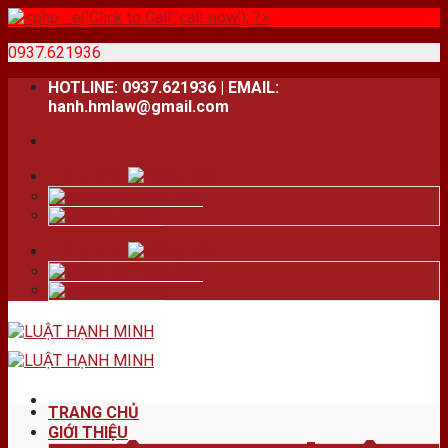
0937.621936
Skip
HOTLINE: 0937.621936 | EMAIL:
to
hanh.hmlaw@gmail.com
content
Tiếng Việt
Tiếng Việt
English
Tiếng Việt
Tiếng Việt
English
TRANG CHỦ
GIỚI THIỆU