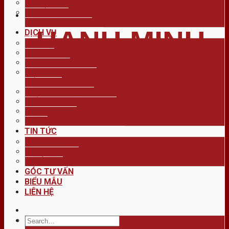
công ty luật
VỀ CÔNG TY
HỘI ĐỒNG LUẬT SƯ
LĨNH VỰC HOẠT ĐỘNG
HẠNH MINH
DỊCH VỤ
HÌNH SỰ
HÀNH CHÍNH
HÔN NHÂN GIA ĐÌNH
LAO ĐỘNG
ĐẤT ĐAI – THỪA KẾ
KINH DOANH THƯƠNG MẠI
QUẢN TÀI VIÊN
DI TRÚ
DỊCH VỤ XIN CẤP GIẤY PHÉP
TIN TỨC
TIN PHÁP LUẬT
TIN NỘI BỘ
TUYỂN DỤNG
GÓC TƯ VẤN
BIỂU MẪU
LIÊN HỆ