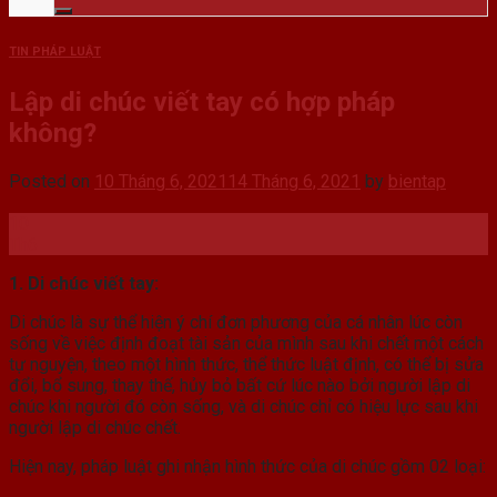
TIN PHÁP LUẬT
Lập di chúc viết tay có hợp pháp
không?
Posted on
10 Tháng 6, 2021
14 Tháng 6, 2021
by
bientap
10
Th6
1. Di chúc viết tay:
Di chúc là sự thể hiện ý chí đơn phương của cá nhân lúc còn
sống về việc định đoạt tài sản của mình sau khi chết một cách
tự nguyện, theo một hình thức, thể thức luật định, có thể bị sửa
đổi, bổ sung, thay thế, hủy bỏ bất cứ lúc nào bởi người lập di
chúc khi người đó còn sống, và di chúc chỉ có hiệu lực sau khi
người lập di chúc chết.
Hiện nay, pháp luật ghi nhận hình thức của di chúc gồm 02 loại: