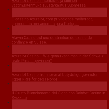
Azurslot Casinon lisensioitu ja laillinen
vaatimustenmukaisuustarkastus Suomessa
26
Th6
O cassino Azurslot, com privacidade melhorada,
aprimora os mecanismos para Portugal.
26
Th6
Alawin Casino est une destination de casino de
confiance en Suisse.
26
Th6
Azurslot Casino – Wie genau kann man in der Schweiz
reale Preise gewinnen?
26
Th6
Azurslot Casino fremhever at betydelige gevinster
ligger klare for deg i Norge
26
Th6
Il Giusto Bilanciamento del Gioco con Rainbet Casino in
Svizzera
26
Th6