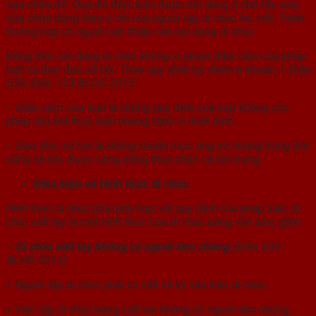
sửa chữa đó. Qua đó đảm bảo được nội dung ở chỗ tẩy xóa,
sửa chữa đúng theo ý chí của người lập di chúc lúc viết. Tránh
trường hợp có người can thiệp vào nội dung di chúc.
Đồng thời, nội dung di chúc không vi phạm điều cấm của pháp
luật và đạo đức xã hội. Theo quy định tại
điểm b khoản 1 Điều
630, Điều 123 BLDS 2015
:
–
Điều cấm của luật
là những quy định của luật không cho
phép chủ thể thực hiện những hành vi nhất định.
–
Đạo đức xã hội
là những chuẩn mực ứng xử chung trong đời
sống xã hội, được cộng đồng thừa nhận và tôn trọng.
Điều kiện về hình thức di chúc
Hình thức di chúc phải phù hợp với quy định của pháp luật, di
chúc viết tay là một hình thức của di chúc bằng văn bản, gồm:
– Di chúc viết tay không có người làm chứng
(Điều 633
BLHS 2015)
+ Người lập di chúc phải tự viết và ký vào bản di chúc.
+ Việc lập di chúc bằng viết tay không có người làm chứng