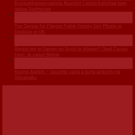
Ensiluokkaisen palvelu Azurslot Casino kohottaa tuen
laatua Suomessa
26
Th6
Top Device for Playing Fishin Frenzy Slot Phone or
Desktop in UK
26
Th6
Bereid om te Gamen en Groot te Winnen? Qbet Casino
Heet Je vanuit België
26
Th6
Kasíno AlaWin – Spustite valce a lovte jackpoty na
Slovensku