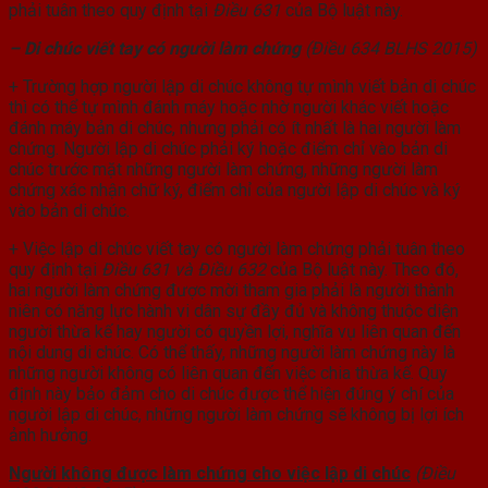
phải tuân theo quy định tại
Điều 631
của Bộ luật này.
– Di chúc viết tay có người làm chứng
(Điều 634 BLHS 2015)
+ Trường hợp người lập di chúc không tự mình viết bản di chúc
thì có thể tự mình đánh máy hoặc nhờ người khác viết hoặc
đánh máy bản di chúc, nhưng phải có ít nhất là hai người làm
chứng. Người lập di chúc phải ký hoặc điểm chỉ vào bản di
chúc trước mặt những người làm chứng, những người làm
chứng xác nhận chữ ký, điểm chỉ của người lập di chúc và ký
vào bản di chúc.
+ Việc lập di chúc viết tay có người làm chứng phải tuân theo
quy định tại
Điều 631 và Điều 632
của Bộ luật này. Theo đó,
hai người làm chứng được mời tham gia phải là người thành
niên có năng lực hành vi dân sự đầy đủ và không thuộc diện
người thừa kế hay người có quyền lợi, nghĩa vụ liên quan đến
nội dung di chúc. Có thể thấy, những người làm chứng này là
những người không có liên quan đến việc chia thừa kế. Quy
định này bảo đảm cho di chúc được thể hiện đúng ý chí của
người lập di chúc, những người làm chứng sẽ không bị lợi ích
ảnh hưởng.
Người không được làm chứng cho việc lập di chúc
(Điều