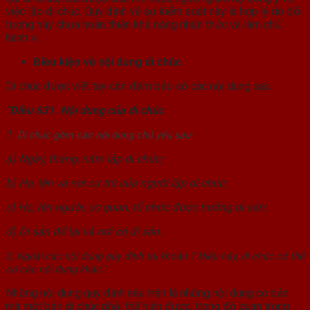
việc lập di chúc. Quy định về sự kiểm soát này là hợp lý do đối
tượng này chưa hoàn thiện khả năng nhận thức và làm chủ
hành vi.
Điều kiện về nội dung di chúc
Di chúc được viết tay cần đảm bảo có các nội dung sau:
“
Điều 631. Nội dung của di chúc
1.
Di chúc gồm các nội dung chủ yếu sau:
a) Ngày, tháng, năm lập di chúc;
b) Họ, tên và nơi cư trú của người lập di chúc;
c) Họ, tên người, cơ quan, tổ chức được hưởng di sản;
d) Di sản để lại và nơi có di sản.
2. Ngoài các nội dung quy định tại khoản 1 Điều này, di chúc có thể
có các nội dung khác.”
Những nội dung quy định nêu trên là những nội dung cơ bản
mà một bản di chúc phải thể hiện được, trong đó quan trọng