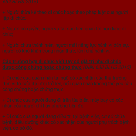
632 BLHS 2015)
+ Người thừa kế theo di chúc hoặc theo pháp luật của người
lập di chúc;
+ Người có quyền, nghĩa vụ tài sản liên quan tới nội dung di
chúc;
+ Người chưa thành niên, người mất năng lực hành vi dân sự,
người có khó khăn trong nhận thức, làm chủ hành vi.
Các trường hợp di chúc viết tay có giá trị như di chúc
được công chứng hoặc chứng thực
(Điều 638 BLHS 2015)
+ Di chúc của quân nhân tại ngũ có xác nhận của thủ trưởng
đơn vị từ cấp đại đội trở lên, nếu quân nhân không thể yêu cầu
công chứng hoặc chứng thực.
+ Di chúc của người đang đi trên tàu biển, máy bay có xác
nhận của người chỉ huy phương tiện đó.
+ Di chúc của người đang điều trị tại bệnh viện, cơ sở chữa
bệnh, điều dưỡng khác có xác nhận của người phụ trách bệnh
viện, cơ sở đó.