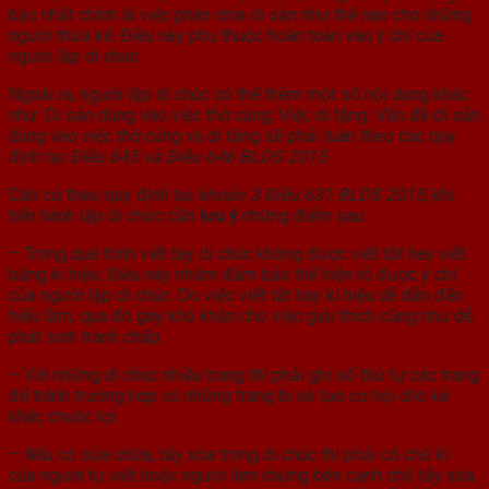
bậc nhất chính là việc phân chia di sản như thế nào cho những
người thừa kế. Điều này phụ thuộc hoàn toàn vào ý chí của
người lập di chúc.
Ngoài ra, người lập di chúc có thể thêm một số nội dung khác
như: Di sản dùng vào việc thờ cúng; Việc di tặng. Vấn đề di sản
dùng vào việc thờ cúng và di tặng sẽ phải tuân theo các quy
định tại
Điều 645 và Điều 646 BLDS 2015
.
Căn cứ theo quy định tại
khoản 3 Điều 631 BLDS 2015,
khi
tiến hành lập di chức cần
lưu ý
những điểm sau:
– Trong quá trình viết tay di chúc không được viết tắt hay viết
bằng kí hiệu. Điều này nhằm đảm bảo thể hiện rõ được ý chí
của người lập di chúc. Do việc viết tắt hay kí hiệu dễ dẫn đến
hiểu lầm, qua đó gây khó khăn cho việc giải thích cũng như dễ
phát sinh tranh chấp.
– Với những di chúc nhiều trang thì phải ghi số thứ tự các trang
để tránh trường hợp có những trang bị xé tạo cơ hội cho kẻ
khác chuộc lợi.
– Nếu có sửa chữa, tẩy xóa trong di chúc thì phải có chữ kí
của người tự viết hoặc người làm chứng bên cạnh chỗ tẩy xóa,