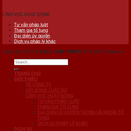
LĨNH VỰC HOẠT ĐỘNG
Tư vấn pháp luật
Tham gia tố tụng
Đại diện ủy quyền
Dịch vụ pháp lý khác
Copyright 2026 ©
LUẬT HẠNH MINH
| All Rights Reserved
TRANG CHỦ
GIỚI THIỆU
VỀ CÔNG TY
HỘI ĐỒNG LUẬT SƯ
LĨNH VỰC HOẠT ĐỘNG
TƯ VẤN PHÁP LUẬT
THAM GIA TỐ TỤNG
ĐẠI DIỆN ỦY QUYỀN TRONG VÀ NGOÀI TỐ
TỤNG
DỊCH VỤ PHÁP LÝ KHÁC
DỊCH VỤ