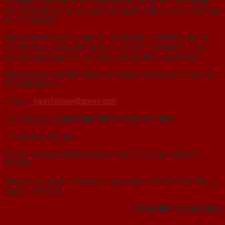
chứng thực
(khoản 3 Điều 630 BLDS 2015)
. Với trường hợp
này, chỉ khi được công chứng, chứng thực thì di chúc mới được
coi là hợp pháp.
Còn trong các trường hợp còn lại thì pháp luật không đặt ra
vấn đề công chứng, chứng thực; việc đem di chúc đi công
chứng; chứng thực chỉ làm tăng tính xác thực của di chúc.
Quý Bạn đọc cần thêm thông tin hoặc muốn được tư vấn, vui
lòng liên hệ qua:
– Email:
hanh.hmlaw@gmail.com
;
– Số điện thoại:
028 6255 8979 – 0937 621 936
;
– Hoặc trực tiếp tại:
Trụ sở: 118/63 Phan Huy Ích, Phường 15, Quận Tân Bình,
TP.HCM.
Văn phòng: Lầu 8 – Tòa nhà Lemeridien – 3C Tôn Đức Thắng,
Quận 1, TP.HCM.
TỔ NGHIỆP VỤ tổng hợp