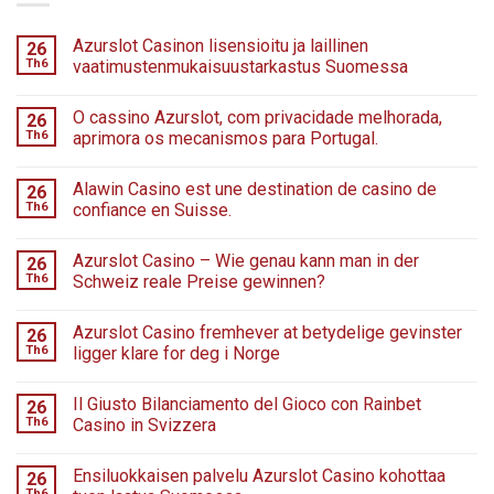
Azurslot Casinon lisensioitu ja laillinen
26
Th6
vaatimustenmukaisuustarkastus Suomessa
O cassino Azurslot, com privacidade melhorada,
26
Th6
aprimora os mecanismos para Portugal.
Alawin Casino est une destination de casino de
26
Th6
confiance en Suisse.
Azurslot Casino – Wie genau kann man in der
26
Th6
Schweiz reale Preise gewinnen?
Azurslot Casino fremhever at betydelige gevinster
26
Th6
ligger klare for deg i Norge
Il Giusto Bilanciamento del Gioco con Rainbet
26
Th6
Casino in Svizzera
Ensiluokkaisen palvelu Azurslot Casino kohottaa
26
Th6