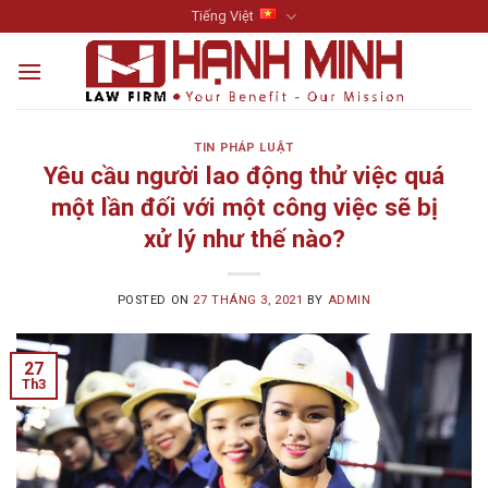
Skip
Tiếng Việt
to
content
TIN PHÁP LUẬT
Yêu cầu người lao động thử việc quá
một lần đối với một công việc sẽ bị
xử lý như thế nào?
POSTED ON
27 THÁNG 3, 2021
BY
ADMIN
27
Th3