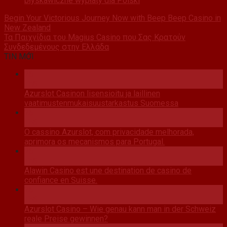
błyskawiczne wypłaty dla Polski
Begin Your Victorious Journey Now with Beep Beep Casino in
New Zealand
Τα Παιχνίδια του Magius Casino που Σας Κρατούν
Συνδεδεμένους στην Ελλάδα
TIN MỚI
26
Th6
Azurslot Casinon lisensioitu ja laillinen
vaatimustenmukaisuustarkastus Suomessa
26
Th6
O cassino Azurslot, com privacidade melhorada,
aprimora os mecanismos para Portugal.
26
Th6
Alawin Casino est une destination de casino de
confiance en Suisse.
26
Th6
Azurslot Casino – Wie genau kann man in der Schweiz
reale Preise gewinnen?