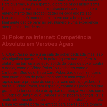
Para diversão, é um espetáculo para os olhos hipnotizante.
Para dinheiro real, uma administração eficaz do saldo e o
entendimento das probabilidades de cada aposta são
fundamentais. O momento exato em que a bola pula e
finalmente decide parar no seu número é uma experiência
atemporal, difícil de resistir.
3) Poker na Internet: Competência
Absoluta em Versões Ágeis
O X3bet Casino não é uma sala de poker dedicada, mas isso
não significa que os fãs do poker fiquem sem opções. A
plataforma tem uma seleção sólida de jogos de poker contra
o dealer, como o “Video Poker” ou variantes como o
Caribbean Stud ou o Three Card Poker. São escolhas ideais
para quem gosta de poker mas prefere uma experiência
rápida, sem a pressão de competir com outros jogadores à
mesa. O Video Poker, em especial, captura os jogadores que
gostam de ter controlo e de aplicar estratégia. Versões como
o “Jacks or Better” ou o “Deuces Wild” podem alcançar RTPs
muito interessantes quando se joga com a estratégia correta.
É uma excelente porta de entrada para aperfeiçoar a tomada