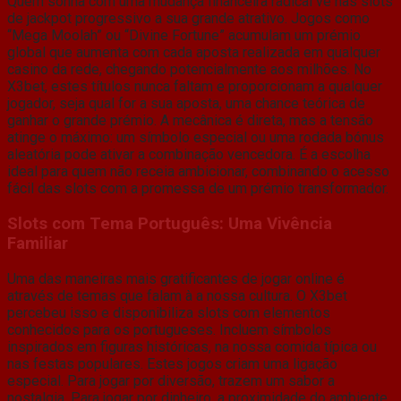
Quem sonha com uma mudança financeira radical vê nas slots
de jackpot progressivo a sua grande atrativo. Jogos como
“Mega Moolah” ou “Divine Fortune” acumulam um prémio
global que aumenta com cada aposta realizada em qualquer
casino da rede, chegando potencialmente aos milhões. No
X3bet, estes títulos nunca faltam e proporcionam a qualquer
jogador, seja qual for a sua aposta, uma chance teórica de
ganhar o grande prémio. A mecânica é direta, mas a tensão
atinge o máximo: um símbolo especial ou uma rodada bónus
aleatória pode ativar a combinação vencedora. É a escolha
ideal para quem não receia ambicionar, combinando o acesso
fácil das slots com a promessa de um prémio transformador.
Slots com Tema Português: Uma Vivência
Familiar
Uma das maneiras mais gratificantes de jogar online é
através de temas que falam à a nossa cultura. O X3bet
percebeu isso e disponibiliza slots com elementos
conhecidos para os portugueses. Incluem símbolos
inspirados em figuras históricas, na nossa comida típica ou
nas festas populares. Estes jogos criam uma ligação
especial. Para jogar por diversão, trazem um sabor a
nostalgia. Para jogar por dinheiro, a proximidade do ambiente