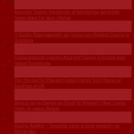
26
Th6
Azurslot Casino fremhever at betydelige gevinster
ligger klare for deg i Norge
26
Th6
Il Giusto Bilanciamento del Gioco con Rainbet Casino in
Svizzera
26
Th6
Ensiluokkaisen palvelu Azurslot Casino kohottaa tuen
laatua Suomessa
26
Th6
Top Device for Playing Fishin Frenzy Slot Phone or
Desktop in UK
26
Th6
Bereid om te Gamen en Groot te Winnen? Qbet Casino
Heet Je vanuit België
26
Th6
Kasíno AlaWin – Spustite valce a lovte jackpoty na
Slovensku