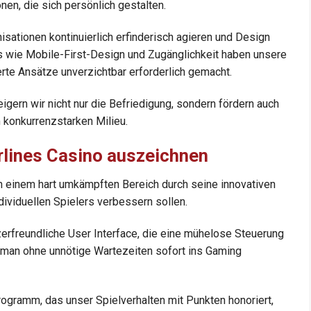
nen, die sich persönlich gestalten.
sationen kontinuierlich erfinderisch agieren und Design
nds wie Mobile-First-Design und Zugänglichkeit haben unsere
rte Ansätze unverzichtbar erforderlich gemacht.
igern wir nicht nur die Befriedigung, sondern fördern auch
 konkurrenzstarken Milieu.
rlines Casino auszeichnen
in einem hart umkämpften Bereich durch seine innovativen
dividuellen Spielers verbessern sollen.
erfreundliche User Interface, die eine mühelose Steuerung
 man ohne unnötige Wartezeiten sofort ins Gaming
rogramm, das unser Spielverhalten mit Punkten honoriert,