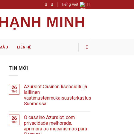
Tiếng Việt
 HẠNH MINH
 MẪU
LIÊN HỆ
TIN MỚI
Azurslot Casinon lisensioitu ja
26
Th6
laillinen
vaatimustenmukaisuustarkastus
Suomessa
O cassino Azurslot, com
26
Th6
privacidade melhorada,
aprimora os mecanismos para