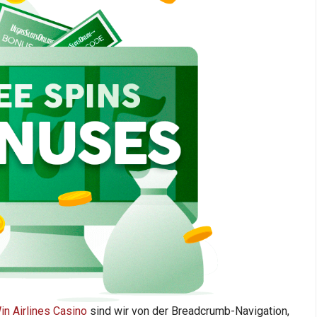
in Airlines Casino
sind wir von der Breadcrumb-Navigation,