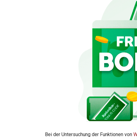
Bei der Untersuchung der Funktionen von
W