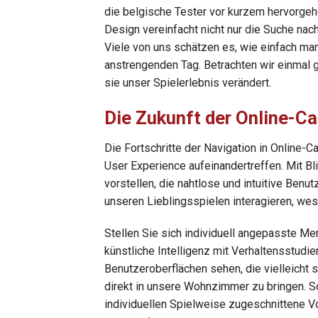
die belgische Tester vor kurzem hervorgeh
Design vereinfacht nicht nur die Suche nac
Viele von uns schätzen es, wie einfach ma
anstrengenden Tag. Betrachten wir einmal 
sie unser Spielerlebnis verändert.
Die Zukunft der Online-C
Die Fortschritte der Navigation in Online-
User Experience aufeinandertreffen. Mit Bl
vorstellen, die nahtlose und intuitive Benu
unseren Lieblingsspielen interagieren, wes
Stellen Sie sich individuell angepasste Me
künstliche Intelligenz mit Verhaltensstudi
Benutzeroberflächen sehen, die vielleicht
direkt in unsere Wohnzimmer zu bringen. So
individuellen Spielweise zugeschnittene 