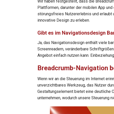
Wir haben festgestellt, dass die Breadcru
Plattformen, darunter der mobilen App und d
störungsfreies Nutzererlebnis und erlaubt 
innovative Design zu erleben.
Gibt es im Navigationsdesign Bar
Ja, das Navigationsdesign enthält viele ba
Screenreadern, veränderbare Schriftgrößen 
Angebot einfach nutzen kann. Einbeziehung 
Breadcrumb-Navigation b
Wenn wir an die Steuerung im Internet erin
unverzichtbares Werkzeug, das Nutzer durc
Gestaltungselement bietet eine deutliche O
unternehmen, wodurch unsere Steuerung nicht