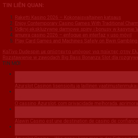
TIN LIÊN QUAN:
Raketti Kasino 2026 – Kokonaisvaltainen katsaus
Enjoy Contemporary Casino Games With Traditional Charm
Odkryj ekskluzywne darmowe spiny i bonusy w kasynie 
amunra casino 2026 – enfoque en interfaz y uso móvil
Play Card Games and Machines Safely on Bwin Gambling
Καζίνο Dudespin με απίστευτα μπόνους για παίκτες στην Ε
Rozstawienie w zawodach Big Bass Bonanza Slot dla rozgryw
TIN MỚI
26
Th6
Azurslot Casinon lisensioitu ja laillinen vaatimustenmu
26
Th6
O cassino Azurslot, com privacidade melhorada, aprimor
26
Th6
Alawin Casino est une destination de casino de confiance
26
Th6