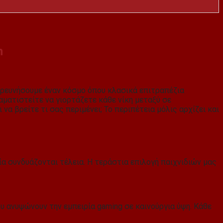
n
ξερευνήσουμε έναν κόσμο όπου κλασικά επιτραπέζια
αματιστείτε να γιορτάζετε κάθε νίκη μεταξύ σε
α βρείτε τι σας περιμένει; Το περιπέτεια μόλις αρχίζει και
α συνδυάζονται τέλεια. Η τεράστια επιλογή παιχνιδιών μας
υ ανυψώνουν την εμπειρία gaming σε καινούργια ύψη. Κάθε