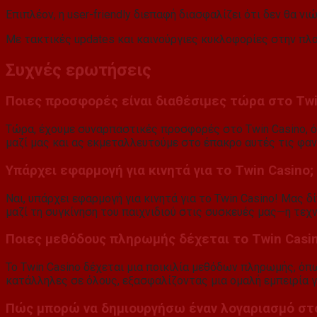
Επιπλέον, η user-friendly διεπαφή διασφαλίζει ότι δεν θα 
Με τακτικές updates και καινούργιες κυκλοφορίες στην πλ
Συχνές ερωτήσεις
Ποιες προσφορές είναι διαθέσιμες τώρα στο Twi
Τώρα, έχουμε συναρπαστικές προσφορές στο Twin Casino,
μαζί μας και ας εκμεταλλευτούμε στο έπακρο αυτές τις φαν
Υπάρχει εφαρμογή για κινητά για το Twin Casino;
Ναι, υπάρχει εφαρμογή για κινητά για το Twin Casino! Μας 
μαζί τη συγκίνηση του παιχνιδιού στις συσκευές μας—η τεχν
Ποιες μεθόδους πληρωμής δέχεται το Twin Casin
Το Twin Casino δέχεται μια ποικιλία μεθόδων πληρωμής, ό
κατάλληλες σε όλους, εξασφαλίζοντας μια ομαλή εμπειρία 
Πώς μπορώ να δημιουργήσω έναν λογαριασμό στο