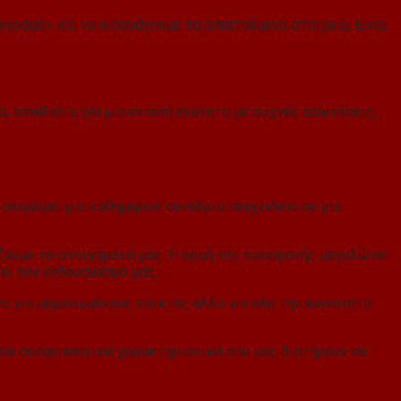
γγραφή» και να εισαγάγουμε τα απαιτούμενα στοιχεία. Είναι
 email είτε για μια εκτενή ενότητα με συχνές ερωτήσεις,
ετατρέψει μια καθημερινή συνεδρία παιχνιδιού σε μια
ζουμε τα στοιχήματά μας. Η ορμή της προσμονής μεγαλώνει
εί τον ενθουσιασμό μας.
νο για μεμονωμένους παίκτες αλλά για όλη την κοινότητα
και συναρπαστικά χαρακτηριστικά που μας διατηρούν σε