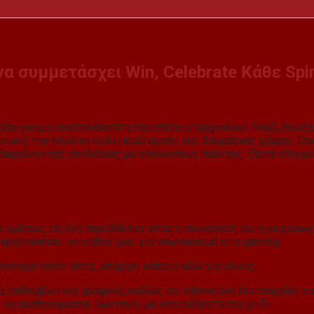
να συμμετάσχει Win, Celebrate Κάθε Spi
δα για μια ανεπανάληπτη περιπέτεια παιχνιδιού. Μαζί, θα ε
να από την πλούτο πολιτισμό αυτής της θαυμάσιας χώρας. Ορ
ερώνοντας συνδέσεις με υπόλοιπους παίκτες. Είστε έτοιμοι ν
ε αμέσως σε ένα περιβάλλον όπου η συγκίνηση και η ψυχαγωγί
ενεργοποιήσει το πάθος μας για νεωτερισμό στα gaming.
ινοτόμα video slots, υπάρχει κάποιο εδώ για όλους.
εκθαμβωτικά γραφικά, καθώς και interactive λειτουργίες πο
ς να αισθανόμαστε ζωντανοί με οποιοδήποτε παιχνίδι.