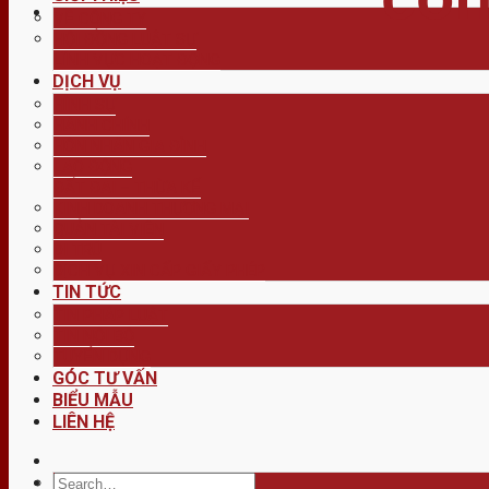
VỀ CÔNG TY
HỘI ĐỒNG LUẬT SƯ
LĨNH VỰC HOẠT ĐỘNG
DỊCH VỤ
HÌNH SỰ
HÀNH CHÍNH
HÔN NHÂN GIA ĐÌNH
LAO ĐỘNG
ĐẤT ĐAI – THỪA KẾ
KINH DOANH THƯƠNG MẠI
QUẢN TÀI VIÊN
DI TRÚ
DỊCH VỤ XIN CẤP GIẤY PHÉP
TIN TỨC
TIN PHÁP LUẬT
TIN NỘI BỘ
TUYỂN DỤNG
GÓC TƯ VẤN
BIỂU MẪU
LIÊN HỆ