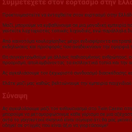
Συμμετέχετε στον εορτασμό στην Ελλ
Προετοιμαστείτε να ενταχθείτε στον εορτασμό στην Ελλάδα
Μαζί, μπορούμε να εμβαθύνουμε σε μια μοναδική εμπειρία 
γευτείτε λαχταριστές τοπικές λιχουδιές, ενώ παράλληλα δ
Από καινοτόμα κουλοχέρηδες μέχρι ενδιαφέροντα επιτραπέζι
εκδηλώσεις και προσφορές που αναδεικνύουν την ομορφιά τ
Θα συγκεντρωθούμε με άλλους παθιασμένους ανθρώπους, σφ
προορισμό, απολαμβάνοντας τα εκπληκτικά τοπία και την α
Ας αγκαλιάσουμε τον ξεχωριστό συνδυασμό διασκέδασης κα
Ελάτε μαζί μας καθώς βελτιώνουμε την εμπειρία παιχνιδιού 
Σύναψη
Ας αγκαλιάσουμε μαζί τον ενθουσιασμό στο Twin Casino στην
μπορούμε να μεταμορφώσουμε κάθε γύρισμα σε μια αξέχαστη
αυτό το γοητευτικό σκηνικό είναι σίγουρο ότι θα μας μείν
οδηγεί σε στιγμές που είναι άξιο να γιορτάσουμε!