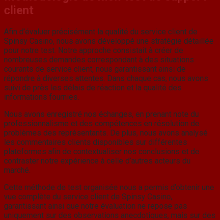
client
Afin d’évaluer précisément la qualité du service client de
Spinsy Casino, nous avons développé une stratégie détaillée
pour notre test. Notre approche consistait à créer de
nombreuses demandes correspondant à des situations
courants de service client, nous garantissant ainsi de
répondre à diverses attentes. Dans chaque cas, nous avons
suivi de près les délais de réaction et la qualité des
informations fournies.
Nous avons enregistré nos échanges, en prenant note du
professionnalisme et des compétences en résolution de
problèmes des représentants. De plus, nous avons analysé
les commentaires clients disponibles sur différentes
plateformes afin de contextualiser nos conclusions et de
contraster notre expérience à celle d’autres acteurs du
marché.
Cette méthode de test organisée nous a permis d’obtenir une
vue complète du service client de Spinsy Casino,
garantissant ainsi que notre évaluation ne repose pas
uniquement sur des observations anecdotiques, mais sur des