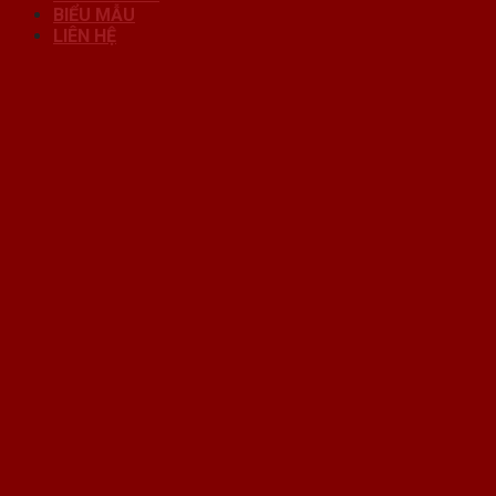
BIỂU MẪU
LIÊN HỆ