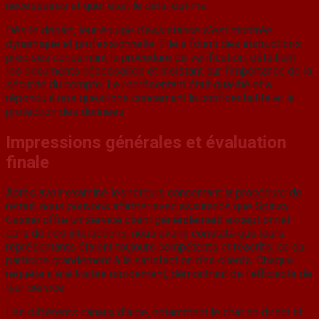
nécessaires et quel était le délai estimé.
Dès le départ, leur équipe d’assistance s’est montrée
dynamique et professionnelle. Elle a fourni des instructions
précises concernant la procédure de vérification, détaillant
les documents nécessaires et insistant sur l’importance de la
sécurité du compte. Le représentant était qualifié et a
répondu à nos questions concernant la confidentialité et la
protection des données.
Impressions générales et évaluation
finale
Après avoir examiné les retours concernant la procédure de
retrait, nous pouvons affirmer avec assurance que Spinsy
Casino offre un service client généralement exceptionnel.
Lors de nos interactions, nous avons constaté que leurs
représentants étaient toujours compétents et réactifs, ce qui
participe grandement à la satisfaction des clients. Chaque
requête a été traitée rapidement, démontrant de l’efficacité de
leur service.
Les différents canaux d’aide, notamment le chat en direct et