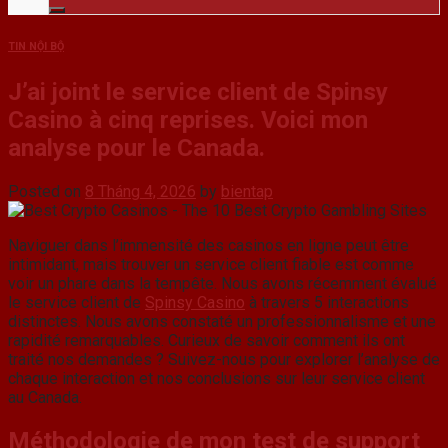
TIN NỘI BỘ
J’ai joint le service client de Spinsy
Casino à cinq reprises. Voici mon
analyse pour le Canada.
Posted on
8 Tháng 4, 2026
by
bientap
Naviguer dans l’immensité des casinos en ligne peut être
intimidant, mais trouver un service client fiable est comme
voir un phare dans la tempête. Nous avons récemment évalué
le service client de
Spinsy Casino
à travers 5 interactions
distinctes. Nous avons constaté un professionnalisme et une
rapidité remarquables. Curieux de savoir comment ils ont
traité nos demandes ? Suivez-nous pour explorer l’analyse de
chaque interaction et nos conclusions sur leur service client
au Canada.
Méthodologie de mon test de support