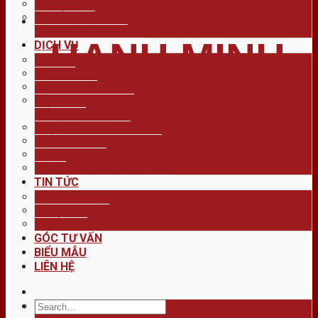
công ty luật
VỀ CÔNG TY
HỘI ĐỒNG LUẬT SƯ
LĨNH VỰC HOẠT ĐỘNG
HẠNH MINH
DỊCH VỤ
HÌNH SỰ
HÀNH CHÍNH
HÔN NHÂN GIA ĐÌNH
LAO ĐỘNG
ĐẤT ĐAI – THỪA KẾ
KINH DOANH THƯƠNG MẠI
QUẢN TÀI VIÊN
DI TRÚ
DỊCH VỤ XIN CẤP GIẤY PHÉP
TIN TỨC
TIN PHÁP LUẬT
TIN NỘI BỘ
TUYỂN DỤNG
GÓC TƯ VẤN
BIỂU MẪU
LIÊN HỆ