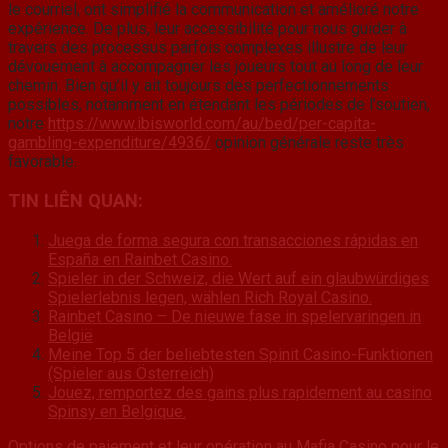
le courriel, ont simplifié la communication et amélioré notre
expérience. De plus, leur accessibilité pour nous guider à
travers des processus parfois complexes illustre de leur
dévouement à accompagner les joueurs tout au long de leur
chemin. Bien qu’il y ait toujours des perfectionnements
possibles, notamment en étendant les périodes de l’soutien,
notre
https://www.ibisworld.com/au/bed/per-capita-
gambling-expenditure/4936/
opinion générale reste très
favorable.
TIN LIÊN QUAN:
Juega de forma segura con transacciones rápidas en
España en Rainbet Casino.
Spieler in der Schweiz, die Wert auf ein glaubwürdiges
Spielerlebnis legen, wählen Rich Royal Casino.
Rainbet Casino – De nieuwe fase in spelervaringen in
België
Meine Top 5 der beliebtesten Spinit Casino-Funktionen
(Spieler aus Österreich)
Jouez, remportez des gains plus rapidement au casino
Spinsy en Belgique.
Options de paiement et leur opération au Mafia Casino pour le