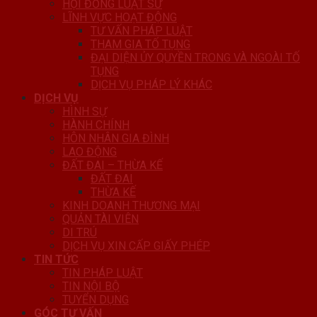
HỘI ĐỒNG LUẬT SƯ
LĨNH VỰC HOẠT ĐỘNG
TƯ VẤN PHÁP LUẬT
THAM GIA TỐ TỤNG
ĐẠI DIỆN ỦY QUYỀN TRONG VÀ NGOÀI TỐ
TỤNG
DỊCH VỤ PHÁP LÝ KHÁC
DỊCH VỤ
HÌNH SỰ
HÀNH CHÍNH
HÔN NHÂN GIA ĐÌNH
LAO ĐỘNG
ĐẤT ĐAI – THỪA KẾ
ĐẤT ĐAI
THỪA KẾ
KINH DOANH THƯƠNG MẠI
QUẢN TÀI VIÊN
DI TRÚ
DỊCH VỤ XIN CẤP GIẤY PHÉP
TIN TỨC
TIN PHÁP LUẬT
TIN NỘI BỘ
TUYỂN DỤNG
GÓC TƯ VẤN