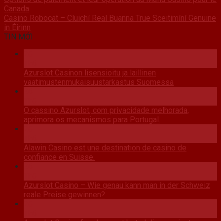
Canada
Casino Robocat – Cluichí Real Buanna True Sceitimíní Genuine
in Éirinn
TIN MỚI
26
Th6
Azurslot Casinon lisensioitu ja laillinen
vaatimustenmukaisuustarkastus Suomessa
26
Th6
O cassino Azurslot, com privacidade melhorada,
aprimora os mecanismos para Portugal.
26
Th6
Alawin Casino est une destination de casino de
confiance en Suisse.
26
Th6
Azurslot Casino – Wie genau kann man in der Schweiz
reale Preise gewinnen?
26
Th6