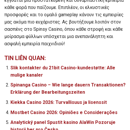
εγγυάται μια προστατευμένη και συναρπαστική εμπειρία
κάθε φορά που παίζουμε. Επιπλέον, οι ελκυστικές
προσφορές και το ομαλό gameplay κάνουν τις εμπειρίες
μας ακόμα πιο ευχάριστες. Ας βουτήξουμε λοιπόν στον
σασπένς στο Spinsy Casino, όπου κάθε στροφή και κάθε
μοίρασμα φύλλων υπόσχεται μια ανεπανάληπτη και
ασφαλή εμπειρία παιχνιδιού!
TIN LIÊN QUAN:
Slik kontakter du 21bit Casino-kundestøtte: Alle
mulige kanaler
Spinanga Casino – Wie lange dauern Transaktionen?
Erklärung der Bearbeitungszeiten
Kiekka Casino 2026: Turvallisuus ja lisenssit
Mostbet Casino 2026: Opiniões e Considerações
Analytický panel Spustit kasino AlaWin Pozoruje
historii her pro Česko