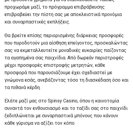
προχωράμε μαζί, το πρόγραμμα επιβράβευσης
επιβραβεύει την πίστη σας με αποκλειστικά προνόμια
και συναρπαστικές εκπλήξεις.
Θα βρείτε επίσης περιορισμένης διάρκειας προσφορές
που πυροδοτούν μια αίσθηση επείγοντος, προσκαλώντας
σας να εκμεταλλευτείτε μοναδικές ευκαιρίες παίζοντας
τα αγαπημένα σας παιχνίδια. Από δωρεάν περιστροφές
μέχρι προσφορές επιστροφής μετρητών, κάθε
προσφορά που παρουσιάζουμε έχει σχεδιαστεί με
γνώμονα εσάς, ανεβάζοντας τόσο τη διασκέδαση όσο και
τα πιθανά κέρδη.
Ελάτε μαζί μας στο Spinsy Casino, όπου η καινοτομία
συναντά τον ενθουσιασμό και το ταξίδι σας στο παιχνίδι
ξεδιπλώνεται με συναρπαστικά μπόνους που κάνουν
κάθε γύρισμα να αξίζει τον κόπο.