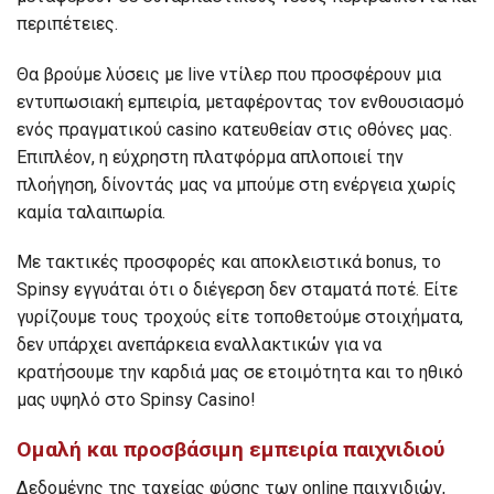
περιπέτειες.
Θα βρούμε λύσεις με live ντίλερ που προσφέρουν μια
εντυπωσιακή εμπειρία, μεταφέροντας τον ενθουσιασμό
ενός πραγματικού casino κατευθείαν στις οθόνες μας.
Επιπλέον, η εύχρηστη πλατφόρμα απλοποιεί την
πλοήγηση, δίνοντάς μας να μπούμε στη ενέργεια χωρίς
καμία ταλαιπωρία.
Με τακτικές προσφορές και αποκλειστικά bonus, το
Spinsy εγγυάται ότι ο διέγερση δεν σταματά ποτέ. Είτε
γυρίζουμε τους τροχούς είτε τοποθετούμε στοιχήματα,
δεν υπάρχει ανεπάρκεια εναλλακτικών για να
κρατήσουμε την καρδιά μας σε ετοιμότητα και το ηθικό
μας υψηλό στο Spinsy Casino!
Ομαλή και προσβάσιμη εμπειρία παιχνιδιού
Δεδομένης της ταχείας φύσης των online παιχνιδιών,