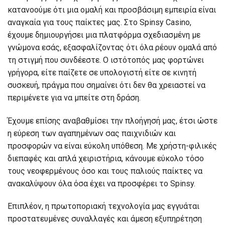
κατανοούμε ότι μια ομαλή και προσβάσιμη εμπειρία είναι
αναγκαία για τους παίκτες μας. Στο Spinsy Casino,
έχουμε δημιουργήσει μια πλατφόρμα σχεδιασμένη με
γνώμονα εσάς, εξασφαλίζοντας ότι όλα ρέουν ομαλά από
τη στιγμή που συνδέεστε. Ο ιστότοπός μας φορτώνει
γρήγορα, είτε παίζετε σε υπολογιστή είτε σε κινητή
συσκευή, πράγμα που σημαίνει ότι δεν θα χρειαστεί να
περιμένετε για να μπείτε στη δράση.
Έχουμε επίσης αναβαθμίσει την πλοήγησή μας, έτσι ώστε
η εύρεση των αγαπημένων σας παιχνιδιών και
προσφορών να είναι εύκολη υπόθεση. Με χρήστη-φιλικές
διεπαφές και απλά χειριστήρια, κάνουμε εύκολο τόσο
τους νεοφερμένους όσο και τους παλιούς παίκτες να
ανακαλύψουν όλα όσα έχει να προσφέρει το Spinsy.
Επιπλέον, η πρωτοποριακή τεχνολογία μας εγγυάται
προστατευμένες συναλλαγές και άμεση εξυπηρέτηση