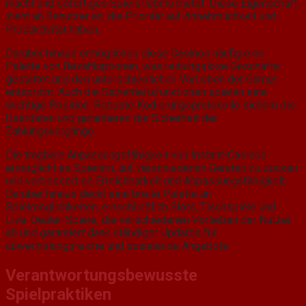
macht und sofortiges Spielerlebnis bietet. Diese Eigenschaft
zieht an Benutzer an, die Priorität auf Annehmlichkeit und
Produktivität haben.
Darüber hinaus ermöglichen diese Casinos häufig eine
Palette von Bezahloptionen, was reibungslose Geschäfte
gestattet und den unterschiedlichen Vorlieben der Gamer
entspricht. Auch die Sicherheitsfunktionen spielen eine
wichtige Position: Robuste Kodierungsprotokolle sichern die
Userdaten und garantieren die Sicherheit der
Zahlungsvorgänge.
Die tragbare Anpassungsfähigkeit von Instant-Casinos
ermöglicht es Spielern, auf verschiedenen Geräten zu zocken
und verbessert so Erreichbarkeit und Anpassungsfähigkeit.
Darüber hinaus deckt eine breite Palette an
Spielmöglichkeiten, einschließlich Slots, Tischspiele und
Live-Dealer-Spiele, die verschiedenen Vorlieben der Nutzer
ab und garantiert dank ständiger Updates für
abwechslungsreiche und spannende Angebote.
Verantwortungsbewusste
Spielpraktiken