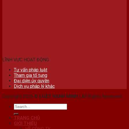
LĨNH VỰC HOẠT ĐỘNG
Tư vấn pháp luật
Tham gia tố tụng
Đại diện ủy quyền
Dịch vụ pháp lý khác
Copyright 2026 ©
LUẬT HẠNH MINH
| All Rights Reserved
TRANG CHỦ
GIỚI THIỆU
VỀ CÔNG TY