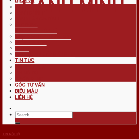
HẠNH MINH
DỊCH VỤ
HÌNH SỰ
HÀNH CHÍNH
HÔN NHÂN GIA ĐÌNH
LAO ĐỘNG
ĐẤT ĐAI – THỪA KẾ
KINH DOANH THƯƠNG MẠI
QUẢN TÀI VIÊN
DI TRÚ
DỊCH VỤ XIN CẤP GIẤY PHÉP
TIN TỨC
TIN PHÁP LUẬT
TIN NỘI BỘ
TUYỂN DỤNG
GÓC TƯ VẤN
BIỂU MẪU
LIÊN HỆ
TIN NỘI BỘ