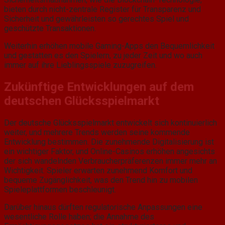
bieten durch nicht-zentrale Register für Transparenz und
Sicherheit und gewährleisten so gerechtes Spiel und
geschützte Transaktionen.
Weiterhin erhöhen mobile Gaming-Apps den Bequemlichkeit
und gestatten es den Spielern, zu jeder Zeit und wo auch
immer auf ihre Lieblingsspiele zuzugreifen.
Zukünftige Entwicklungen auf dem
deutschen Glücksspielmarkt
Der deutsche Glücksspielmarkt entwickelt sich kontinuierlich
weiter, und mehrere Trends werden seine kommende
Entwicklung bestimmen. Die zunehmende Digitalisierung ist
ein wichtiger Faktor, und Online-Casinos erhöhen angesichts
der sich wandelnden Verbraucherpräferenzen immer mehr an
Wichtigkeit. Spieler erwarten zunehmend Komfort und
bequeme Zugänglichkeit, was den Trend hin zu mobilen
Spieleplattformen beschleunigt.
Darüber hinaus dürften regulatorische Anpassungen eine
wesentliche Rolle haben; die Annahme des