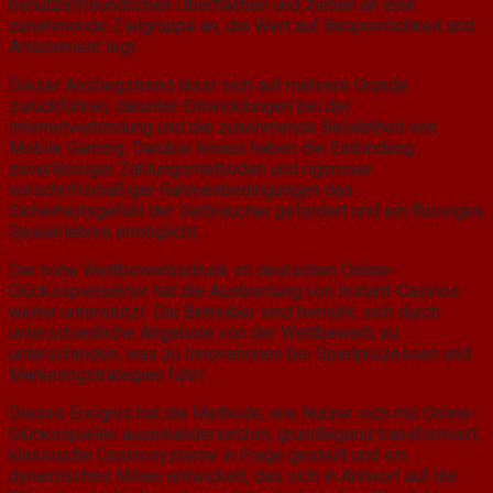
benutzerfreundlichen Oberflächen und ziehen an eine
zunehmende Zielgruppe an, die Wert auf Bequemlichkeit und
Amüsement legt.
Dieser Anstiegstrend lässt sich auf mehrere Gründe
zurückführen, darunter Entwicklungen bei der
Internetverbindung und die zunehmende Beliebtheit von
Mobile Gaming. Darüber hinaus haben die Einbindung
zuverlässiger Zahlungsmethoden und rigoroser
vorschriftsmäßiger Rahmenbedingungen das
Sicherheitsgefühl der Verbraucher gefördert und ein flüssiges
Spielerlebnis ermöglicht.
Der hohe Wettbewerbsdruck im deutschen Online-
Glücksspielsektor hat die Ausbreitung von Instant-Casinos
weiter unterstützt. Die Betreiber sind bemüht, sich durch
unterschiedliche Angebote von der Wettbewerb zu
unterscheiden, was zu Innovationen bei Spielprozessen und
Marketingstrategien führt.
Dieses Ereignis hat die Methode, wie Nutzer sich mit Online-
Glücksspielen auseinandersetzen, grundlegend transformiert,
klassische Casinosysteme in Frage gestellt und ein
dynamisches Milieu entwickelt, das sich in Antwort auf die