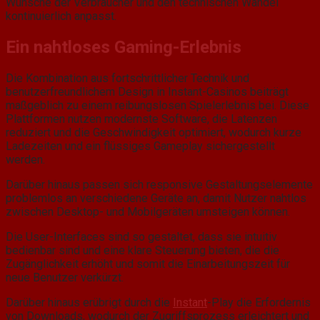
Wünsche der Verbraucher und den technischen Wandel
kontinuierlich anpasst.
Ein nahtloses Gaming-Erlebnis
Die Kombination aus fortschrittlicher Technik und
benutzerfreundlichem Design in Instant-Casinos beiträgt
maßgeblich zu einem reibungslosen Spielerlebnis bei. Diese
Plattformen nutzen modernste Software, die Latenzen
reduziert und die Geschwindigkeit optimiert, wodurch kurze
Ladezeiten und ein flüssiges Gameplay sichergestellt
werden.
Darüber hinaus passen sich responsive Gestaltungselemente
problemlos an verschiedene Geräte an, damit Nutzer nahtlos
zwischen Desktop- und Mobilgeräten umsteigen können.
Die User-Interfaces sind so gestaltet, dass sie intuitiv
bedienbar sind und eine klare Steuerung bieten, die die
Zugänglichkeit erhöht und somit die Einarbeitungszeit für
neue Benutzer verkürzt.
Darüber hinaus erübrigt durch die
Instant
-Play die Erfordernis
von Downloads, wodurch der Zugriffsprozess erleichtert und