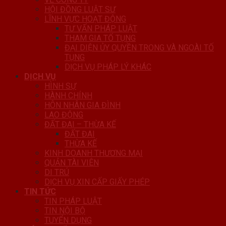
HỘI ĐỒNG LUẬT SƯ
LĨNH VỰC HOẠT ĐỘNG
TƯ VẤN PHÁP LUẬT
THAM GIA TỐ TỤNG
ĐẠI DIỆN ỦY QUYỀN TRONG VÀ NGOÀI TỐ
TỤNG
DỊCH VỤ PHÁP LÝ KHÁC
DỊCH VỤ
HÌNH SỰ
HÀNH CHÍNH
HÔN NHÂN GIA ĐÌNH
LAO ĐỘNG
ĐẤT ĐAI – THỪA KẾ
ĐẤT ĐAI
THỪA KẾ
KINH DOANH THƯƠNG MẠI
QUẢN TÀI VIÊN
DI TRÚ
DỊCH VỤ XIN CẤP GIẤY PHÉP
TIN TỨC
TIN PHÁP LUẬT
TIN NỘI BỘ
TUYỂN DỤNG