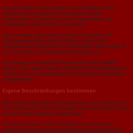
Verantwortungsvolles Spielen ist unverzichtbar für die
Bewahrung eines geheimen Glücksspielumfelds,
insbesondere im Hinblick auf die in Deutschland sich
entwickelnde Instant-Casino-Landschaft.
Das Festlegen individueller Grenzen hilft Spielern, ihr
Glücksspielverhalten zu kontrollieren, während das
Feststellen der Symptome von schwierigem Glücksspiel für
ein Einschreiten von bedeutender Bedeutung ist.
Der Zugang zu Supportdiensten kann Personen darüber
hinaus in die Lage versetzen, informierte Entscheidungen zu
treffen und so schlussendlich eine förderlichere Spielkultur
zu begünstigen.
Eigene Beschränkungen bestimmen
Beim Internet-Gaming wird oft übersehen, wie wichtig es ist,
sich individuelle Limits zu festlegen, was das Spielerfahrung
und die Schutz erheblich steigern kann.
Das Setzen dieser Limits ermöglicht, die Kontrolle zu
behalten und ein bewusstes Spielweise zu gewährleisten.