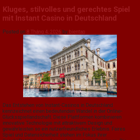
Kluges, stilvolles und gerechtes Spiel
mit Instant Casino in Deutschland
Posted on
8 Tháng 4, 2026
by
bientap
Das Entstehen von Instant-Casinos in Deutschland
kennzeichnet einen bedeutenden Wandel in der Online-
Glücksspiellandschaft. Diese Plattformen kombinieren
innovative Technologie mit attraktivem Design und
gewährleisten so ein nutzerfreundliches Erlebnis. Faires
Spiel und Datensicherheit stehen im Fokus ihrer