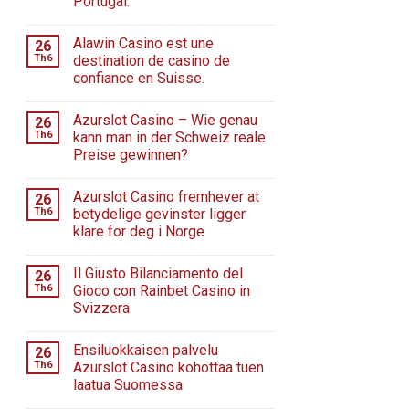
Portugal.
Alawin Casino est une
26
Th6
destination de casino de
confiance en Suisse.
Azurslot Casino – Wie genau
26
Th6
kann man in der Schweiz reale
Preise gewinnen?
Azurslot Casino fremhever at
26
Th6
betydelige gevinster ligger
klare for deg i Norge
Il Giusto Bilanciamento del
26
Th6
Gioco con Rainbet Casino in
Svizzera
Ensiluokkaisen palvelu
26
Th6
Azurslot Casino kohottaa tuen
laatua Suomessa