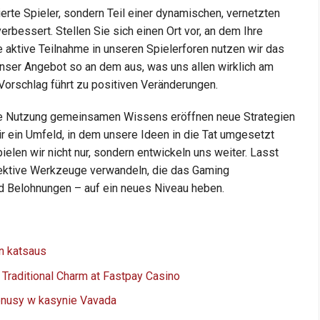
lierte Spieler, sondern Teil einer dynamischen, vernetzten
erbessert. Stellen Sie sich einen Ort vor, an dem Ihre
e aktive Teilnahme in unseren Spielerforen nutzen wir das
nser Angebot so an dem aus, was uns allen wirklich am
 Vorschlag führt zu positiven Veränderungen.
ie Nutzung gemeinsamen Wissens eröffnen neue Strategien
 ein Umfeld, in dem unsere Ideen in die Tat umgesetzt
ielen wir nicht nur, sondern entwickeln uns weiter. Lasst
ffektive Werkzeuge verwandeln, die das Gaming
nd Belohnungen – auf ein neues Niveau heben.
n katsaus
Traditional Charm at Fastpay Casino
onusy w kasynie Vavada