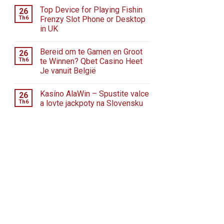
Top Device for Playing Fishin
26
Th6
Frenzy Slot Phone or Desktop
in UK
Bereid om te Gamen en Groot
26
Th6
te Winnen? Qbet Casino Heet
Je vanuit België
Kasíno AlaWin – Spustite valce
26
Th6
a lovte jackpoty na Slovensku