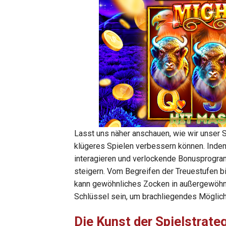
Lasst uns näher anschauen, wie wir unser 
klügeres Spielen verbessern können. Indem
interagieren und verlockende Bonusprogr
steigern. Vom Begreifen der Treuestufen 
kann gewöhnliches Zocken in außergewöhnl
Schlüssel sein, um brachliegendes Möglich
Die Kunst der Spielstrate