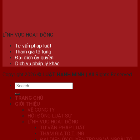
LĨNH VỰC HOẠT ĐỘNG
Tư vấn pháp luật
Tham gia tố tụng
Đại diện ủy quyền
Dịch vụ pháp lý khác
Copyright 2026 ©
LUẬT HẠNH MINH
| All Rights Reserved
TRANG CHỦ
GIỚI THIỆU
VỀ CÔNG TY
HỘI ĐỒNG LUẬT SƯ
LĨNH VỰC HOẠT ĐỘNG
TƯ VẤN PHÁP LUẬT
THAM GIA TỐ TỤNG
ĐẠI DIỆN ỦY QUYỀN TRONG VÀ NGOÀI TỐ