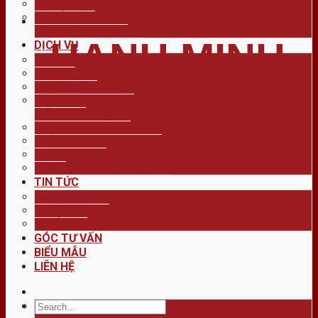
công ty luật
VỀ CÔNG TY
HỘI ĐỒNG LUẬT SƯ
LĨNH VỰC HOẠT ĐỘNG
HẠNH MINH
DỊCH VỤ
HÌNH SỰ
HÀNH CHÍNH
HÔN NHÂN GIA ĐÌNH
LAO ĐỘNG
ĐẤT ĐAI – THỪA KẾ
KINH DOANH THƯƠNG MẠI
QUẢN TÀI VIÊN
DI TRÚ
DỊCH VỤ XIN CẤP GIẤY PHÉP
TIN TỨC
TIN PHÁP LUẬT
TIN NỘI BỘ
TUYỂN DỤNG
GÓC TƯ VẤN
BIỂU MẪU
LIÊN HỆ