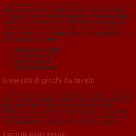
Come riusciamo a migliorare la nostra esperienza di gioco in
mobilità? Capire le opzioni di gioco per dispositivi mobili è
cruciale per massimizzare il piacere e la convenienza. Spinit
Casino fornisce una serie di caratteristiche che potenziano
l’esperienza mobile grazie a miglioramenti specifiche per
dispositivi mobili e una maggiore accessibilità ai giochi. Ecco
cosa bisogna considerare:
Disponibilità dell’app
Compatibilità web
Varietà di giochi
Interfaccia utente
Diversità di giochi da tavolo
Quando si parla di giochi da tavolo su Spinit Casino, offriamo
una selezione di tradizionali ideali a tutti i tipi di giocatori. Dai
sempreverdi senza tempo come blackjack e roulette
all’emozione dei giochi con croupier dal vivo, ce n’è per tutti i
gusti. Esploriamo insieme come questa diversità arricchisce
l’avventura di gioco e invoglia a tornare ancora e ancora.
Giochi da tavolo classici