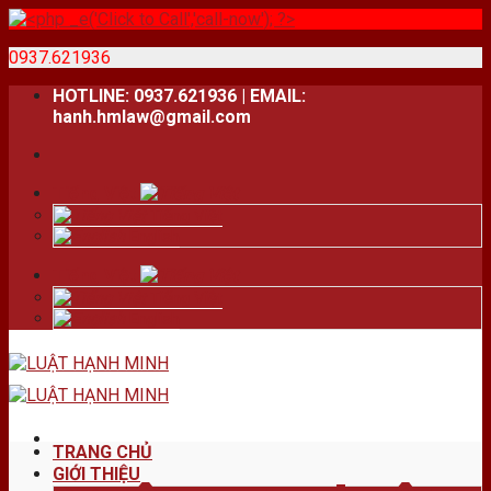
0937.621936
Skip
HOTLINE: 0937.621936 | EMAIL:
to
hanh.hmlaw@gmail.com
content
Tiếng Việt
Tiếng Việt
English
Tiếng Việt
Tiếng Việt
English
TRANG CHỦ
GIỚI THIỆU