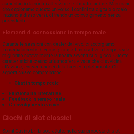
aumentando la nostra attenzione e il nostro ardore. Man mano
che esploriamo questo universo, i confini tra digitale e reale
iniziano a dissolversi, offrendo un coinvolgimento senza
precedenti.
Elementi di connessione in tempo reale
Durante le sessioni con dealer dal vivo, ci accorgiamo
immediatamente di come gli aspetti interattivi in tempo reale
migliorino notevolmente la nostra avventura di gioco. Queste
caratteristiche creano un’atmosfera vivace che ci avvicina
all’azione, consentendoci di tuffarci completamente. Gli
aspetti chiave comprendono:
Chat in tempo reale
Funzionalità interattive
Feedback in tempo reale
Coinvolgimento visivo
Giochi di slot classici
Spinit Casino brilla soprattutto nella sua proposta di slot