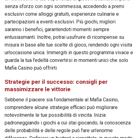
senza sforzo con ogni scommessa, accedendo a premi
esclusivi come alloggi gratuiti, esperienze culinarie e
partecipazioni a eventi esclusivi. Più giochi, migliori
saranno i benefici, garantendoti momenti sempre
entusiasmanti. Inoltre, potrai usufruire di ricompense su
misura in base alle tue scelte di gioco, rendendo ogni visita
un’occasione unica. Immergiti in questo programma vivace e
guarda la tua fedeltà convertirsi in momenti unici che solo
Mafia Casino può offrirti.
Strategie per il successo: consigli per
massimizzare le vittorie
Sebbene il piacere sia fondamentale al Mafia Casino,
comprendere alcune strategie efficaci può migliorare
notevolmente le tue possibilità di vincita. Inizia
padroneggiando i giochi a cui stai giocando; la conoscenza
delle probabilità e delle regole può fare un’enorme