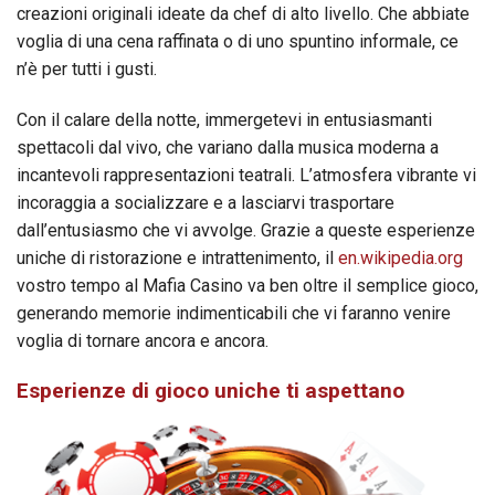
creazioni originali ideate da chef di alto livello. Che abbiate
voglia di una cena raffinata o di uno spuntino informale, ce
n’è per tutti i gusti.
Con il calare della notte, immergetevi in entusiasmanti
spettacoli dal vivo, che variano dalla musica moderna a
incantevoli rappresentazioni teatrali. L’atmosfera vibrante vi
incoraggia a socializzare e a lasciarvi trasportare
dall’entusiasmo che vi avvolge. Grazie a queste esperienze
uniche di ristorazione e intrattenimento, il
en.wikipedia.org
vostro tempo al Mafia Casino va ben oltre il semplice gioco,
generando memorie indimenticabili che vi faranno venire
voglia di tornare ancora e ancora.
Esperienze di gioco uniche ti aspettano