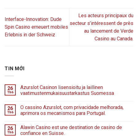
Les acteurs principaux du
Interface-Innovation: Dude
secteur s’intéressent de près
Spin Casino erneuert mobiles
au lancement de Verde
Erlebnis in der Schweiz
Casino au Canada.
TIN MỚI
Azurslot Casinon lisensioitu ja laillinen
26
Th6
vaatimustenmukaisuustarkastus Suomessa
O cassino Azurslot, com privacidade melhorada,
26
Th6
aprimora os mecanismos para Portugal.
Alawin Casino est une destination de casino de
26
Th6
confiance en Suisse.