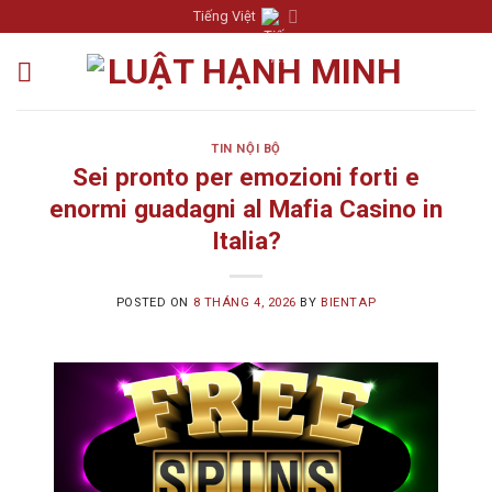
Skip
Tiếng Việt
to
content
TIN NỘI BỘ
Sei pronto per emozioni forti e
enormi guadagni al Mafia Casino in
Italia?
POSTED ON
8 THÁNG 4, 2026
BY
BIENTAP