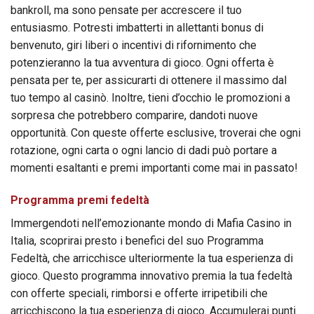
bankroll, ma sono pensate per accrescere il tuo
entusiasmo. Potresti imbatterti in allettanti bonus di
benvenuto, giri liberi o incentivi di rifornimento che
potenzieranno la tua avventura di gioco. Ogni offerta è
pensata per te, per assicurarti di ottenere il massimo dal
tuo tempo al casinò. Inoltre, tieni d’occhio le promozioni a
sorpresa che potrebbero comparire, dandoti nuove
opportunità. Con queste offerte esclusive, troverai che ogni
rotazione, ogni carta o ogni lancio di dadi può portare a
momenti esaltanti e premi importanti come mai in passato!
Programma premi fedeltà
Immergendoti nell’emozionante mondo di Mafia Casino in
Italia, scoprirai presto i benefici del suo Programma
Fedeltà, che arricchisce ulteriormente la tua esperienza di
gioco. Questo programma innovativo premia la tua fedeltà
con offerte speciali, rimborsi e offerte irripetibili che
arricchiscono la tua esperienza di gioco. Accumulerai punti