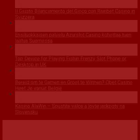
Th6
Il Giusto Bilanciamento del Gioco con Rainbet Casino in
Svizzera
26
Th6
Ensiluokkaisen palvelu Azurslot Casino kohottaa tuen
laatua Suomessa
26
Th6
Top Device for Playing Fishin Frenzy Slot Phone or
Desktop in UK
26
Th6
Bereid om te Gamen en Groot te Winnen? Qbet Casino
Heet Je vanuit België
26
Th6
Kasíno AlaWin – Spustite valce a lovte jackpoty na
Slovensku