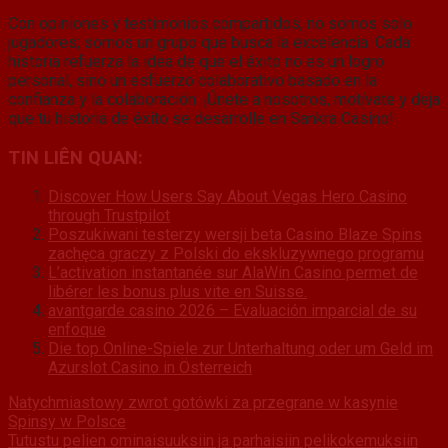
Con opiniones y testimonios compartidos, no somos solo
jugadores; somos un grupo que busca la excelencia. Cada
historia refuerza la idea de que el éxito no es un logro
personal, sino un esfuerzo colaborativo basado en la
confianza y la colaboración. ¡Únete a nosotros, motívate y deja
que tu historia de éxito se desarrolle en Sankra Casino!
TIN LIÊN QUAN:
Discover How Users Say About Vegas Hero Casino
through Trustpilot
Poszukiwani testerzy wersji beta Casino Blaze Spins
zachęca graczy z Polski do ekskluzywnego programu
L’activation instantanée sur AlaWin Casino permet de
libérer les bonus plus vite en Suisse.
avantgarde casino 2026 – Evaluación imparcial de su
enfoque
Die top Online-Spiele zur Unterhaltung oder um Geld im
Azurslot Casino in Österreich
Natychmiastowy zwrot gotówki za przegrane w kasynie
Spinsy w Polsce
Tutustu pelien ominaisuuksiin ja parhaisiin pelikokemuksiin