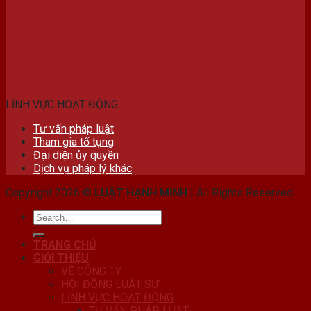
LĨNH VỰC HOẠT ĐỘNG
Tư vấn pháp luật
Tham gia tố tụng
Đại diện ủy quyền
Dịch vụ pháp lý khác
Copyright 2026 ©
LUẬT HẠNH MINH
| All Rights Reserved
TRANG CHỦ
GIỚI THIỆU
VỀ CÔNG TY
HỘI ĐỒNG LUẬT SƯ
LĨNH VỰC HOẠT ĐỘNG
TƯ VẤN PHÁP LUẬT