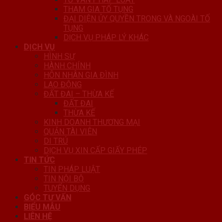
THAM GIA TỐ TỤNG
ĐẠI DIỆN ỦY QUYỀN TRONG VÀ NGOÀI TỐ
TỤNG
DỊCH VỤ PHÁP LÝ KHÁC
DỊCH VỤ
HÌNH SỰ
HÀNH CHÍNH
HÔN NHÂN GIA ĐÌNH
LAO ĐỘNG
ĐẤT ĐAI – THỪA KẾ
ĐẤT ĐAI
THỪA KẾ
KINH DOANH THƯƠNG MẠI
QUẢN TÀI VIÊN
DI TRÚ
DỊCH VỤ XIN CẤP GIẤY PHÉP
TIN TỨC
TIN PHÁP LUẬT
TIN NỘI BỘ
TUYỂN DỤNG
GÓC TƯ VẤN
BIỂU MẪU
LIÊN HỆ