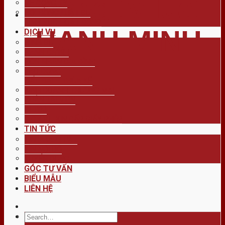
công ty luật
VỀ CÔNG TY
HỘI ĐỒNG LUẬT SƯ
LĨNH VỰC HOẠT ĐỘNG
HẠNH MINH
DỊCH VỤ
HÌNH SỰ
HÀNH CHÍNH
HÔN NHÂN GIA ĐÌNH
LAO ĐỘNG
ĐẤT ĐAI – THỪA KẾ
KINH DOANH THƯƠNG MẠI
QUẢN TÀI VIÊN
DI TRÚ
DỊCH VỤ XIN CẤP GIẤY PHÉP
TIN TỨC
TIN PHÁP LUẬT
TIN NỘI BỘ
TUYỂN DỤNG
GÓC TƯ VẤN
BIỂU MẪU
LIÊN HỆ