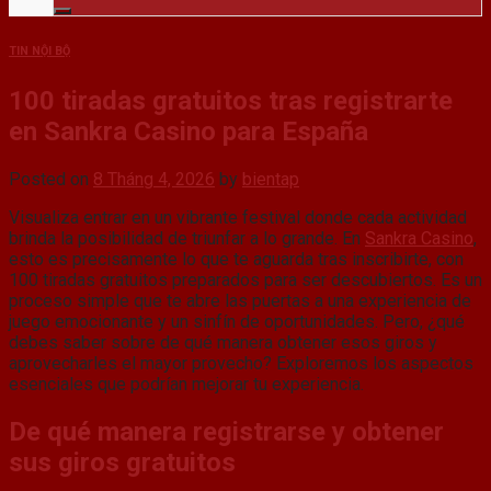
TIN NỘI BỘ
100 tiradas gratuitos tras registrarte
en Sankra Casino para España
Posted on
8 Tháng 4, 2026
by
bientap
Visualiza entrar en un vibrante festival donde cada actividad
brinda la posibilidad de triunfar a lo grande. En
Sankra Casino
,
esto es precisamente lo que te aguarda tras inscribirte, con
100 tiradas gratuitos preparados para ser descubiertos. Es un
proceso simple que te abre las puertas a una experiencia de
juego emocionante y un sinfín de oportunidades. Pero, ¿qué
debes saber sobre de qué manera obtener esos giros y
aprovecharles el mayor provecho? Exploremos los aspectos
esenciales que podrían mejorar tu experiencia.
De qué manera registrarse y obtener
sus giros gratuitos