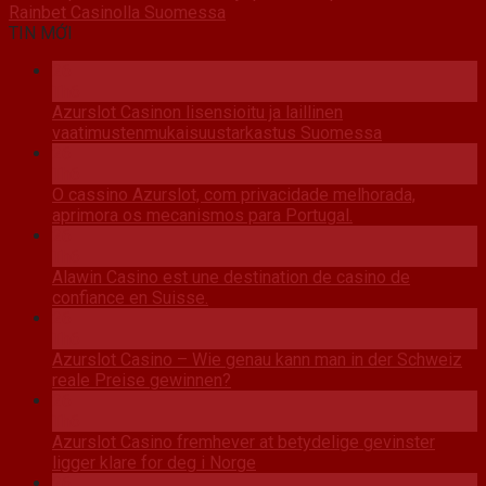
Rainbet Casinolla Suomessa
TIN MỚI
26
Th6
Azurslot Casinon lisensioitu ja laillinen
vaatimustenmukaisuustarkastus Suomessa
26
Th6
O cassino Azurslot, com privacidade melhorada,
aprimora os mecanismos para Portugal.
26
Th6
Alawin Casino est une destination de casino de
confiance en Suisse.
26
Th6
Azurslot Casino – Wie genau kann man in der Schweiz
reale Preise gewinnen?
26
Th6
Azurslot Casino fremhever at betydelige gevinster
ligger klare for deg i Norge
26