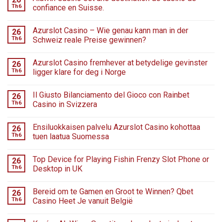
Th6
confiance en Suisse.
Azurslot Casino – Wie genau kann man in der
26
Th6
Schweiz reale Preise gewinnen?
Azurslot Casino fremhever at betydelige gevinster
26
Th6
ligger klare for deg i Norge
Il Giusto Bilanciamento del Gioco con Rainbet
26
Th6
Casino in Svizzera
Ensiluokkaisen palvelu Azurslot Casino kohottaa
26
Th6
tuen laatua Suomessa
Top Device for Playing Fishin Frenzy Slot Phone or
26
Th6
Desktop in UK
Bereid om te Gamen en Groot te Winnen? Qbet
26
Th6
Casino Heet Je vanuit België