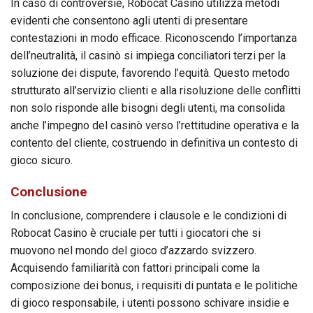
In caso di controversie, Robocat Casino utilizza metodi
evidenti che consentono agli utenti di presentare
contestazioni in modo efficace. Riconoscendo l’importanza
dell’neutralità, il casinò si impiega conciliatori terzi per la
soluzione dei dispute, favorendo l’equità. Questo metodo
strutturato all’servizio clienti e alla risoluzione delle conflitti
non solo risponde alle bisogni degli utenti, ma consolida
anche l’impegno del casinò verso l’rettitudine operativa e la
contento del cliente, costruendo in definitiva un contesto di
gioco sicuro.
Conclusione
In conclusione, comprendere i clausole e le condizioni di
Robocat Casino è cruciale per tutti i giocatori che si
muovono nel mondo del gioco d’azzardo svizzero.
Acquisendo familiarità con fattori principali come la
composizione dei bonus, i requisiti di puntata e le politiche
di gioco responsabile, i utenti possono schivare insidie e