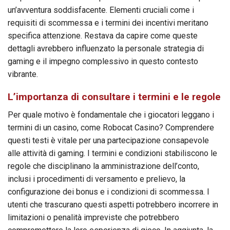
un’avventura soddisfacente. Elementi cruciali come i
requisiti di scommessa e i termini dei incentivi meritano
specifica attenzione. Restava da capire come queste
dettagli avrebbero influenzato la personale strategia di
gaming e il impegno complessivo in questo contesto
vibrante.
L’importanza di consultare i termini e le regole
Per quale motivo è fondamentale che i giocatori leggano i
termini di un casino, come Robocat Casino? Comprendere
questi testi è vitale per una partecipazione consapevole
alle attività di gaming. I termini e condizioni stabiliscono le
regole che disciplinano la amministrazione dell’conto,
inclusi i procedimenti di versamento e prelievo, la
configurazione dei bonus e i condizioni di scommessa. I
utenti che trascurano questi aspetti potrebbero incorrere in
limitazioni o penalità impreviste che potrebbero