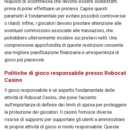
requisiti di scommessa che devono essere soddisfatti
prima di poter effettuare un prelievo. Capire questi
parametri è fondamentale per evitare possibili controversie
o ritardi. Infine, i giocatori devono prestare attenzione alle
eventuali commissioni associate alle transazioni, che
potrebbero ulteriormente incidere sui prelievi netti. Una
comprensione approfondita di queste restrizioni consente
una migliore pianificazione finanziaria e un’esperienza di
gioco più piacevole.
Politiche di gioco responsabile presso Robocat
Casino
Il gioco responsabile è un aspetto fondamentale delle
attività di Robocat Casino, che pone l’accento
sull’importanza di definire dei limiti di spesa per proteggere
la protezione dei giocatori. Il casinò fornisce diverse
risorse di supporto per supportare gli utenti a amministrare
le proprie attività di gioco in modo responsabile. Queste