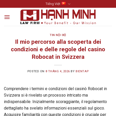
Skip
Tiếng Việt
to
content
TIN NỘI BỘ
Il mio percorso alla scoperta dei
condizioni e delle regole del casino
Robocat in Svizzera
POSTED ON
8 THÁNG 4, 2026
BY
BIENTAP
Comprendere i termini e condizioni del casinò Robocat in
Svizzera si è rivelato un processo intricato ma
indispensabile. Inizialmente scoraggiante, il regolamento
dettagliato ha svelato informazioni essenziali sul gioco.
Acquisire familiarità con queste condizioni è cruciale per