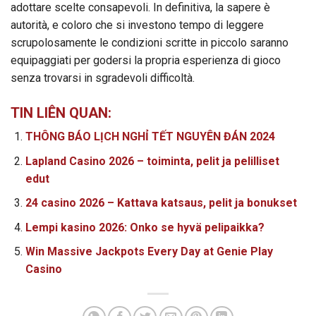
adottare scelte consapevoli. In definitiva, la sapere è
autorità, e coloro che si investono tempo di leggere
scrupolosamente le condizioni scritte in piccolo saranno
equipaggiati per godersi la propria esperienza di gioco
senza trovarsi in sgradevoli difficoltà.
TIN LIÊN QUAN:
THÔNG BÁO LỊCH NGHỈ TẾT NGUYÊN ĐÁN 2024
Lapland Casino 2026 – toiminta, pelit ja pelilliset
edut
24 casino 2026 – Kattava katsaus, pelit ja bonukset
Lempi kasino 2026: Onko se hyvä pelipaikka?
Win Massive Jackpots Every Day at Genie Play
Casino