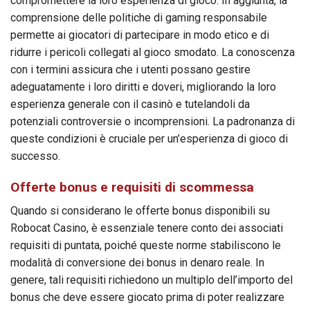
compromettere la loro esperienza di gioco. In aggiunta, la
comprensione delle politiche di gaming responsabile
permette ai giocatori di partecipare in modo etico e di
ridurre i pericoli collegati al gioco smodato. La conoscenza
con i termini assicura che i utenti possano gestire
adeguatamente i loro diritti e doveri, migliorando la loro
esperienza generale con il casinò e tutelandoli da
potenziali controversie o incomprensioni. La padronanza di
queste condizioni è cruciale per un’esperienza di gioco di
successo.
Offerte bonus e requisiti di scommessa
Quando si considerano le offerte bonus disponibili su
Robocat Casino, è essenziale tenere conto dei associati
requisiti di puntata, poiché queste norme stabiliscono le
modalità di conversione dei bonus in denaro reale. In
genere, tali requisiti richiedono un multiplo dell’importo del
bonus che deve essere giocato prima di poter realizzare