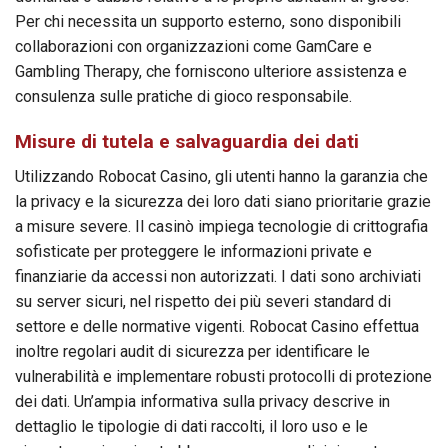
Per chi necessita un supporto esterno, sono disponibili
collaborazioni con organizzazioni come GamCare e
Gambling Therapy, che forniscono ulteriore assistenza e
consulenza sulle pratiche di gioco responsabile.
Misure di tutela e salvaguardia dei dati
Utilizzando Robocat Casino, gli utenti hanno la garanzia che
la privacy e la sicurezza dei loro dati siano prioritarie grazie
a misure severe. Il casinò impiega tecnologie di crittografia
sofisticate per proteggere le informazioni private e
finanziarie da accessi non autorizzati. I dati sono archiviati
su server sicuri, nel rispetto dei più severi standard di
settore e delle normative vigenti. Robocat Casino effettua
inoltre regolari audit di sicurezza per identificare le
vulnerabilità e implementare robusti protocolli di protezione
dei dati. Un’ampia informativa sulla privacy descrive in
dettaglio le tipologie di dati raccolti, il loro uso e le