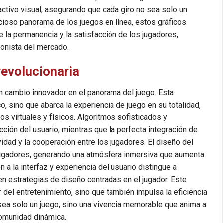
activo visual, asegurando que cada giro no sea solo un
ncioso panorama de los juegos en línea, estos gráficos
la permanencia y la satisfacción de los jugadores,
gonista del mercado.
revolucionaria
n cambio innovador en el panorama del juego. Esta
o, sino que abarca la experiencia de juego en su totalidad,
s virtuales y físicos. Algoritmos sofisticados y
ción del usuario, mientras que la perfecta integración de
vidad y la cooperación entre los jugadores. El diseño del
s jugadores, generando una atmósfera inmersiva que aumenta
n a la interfaz y experiencia del usuario distingue a
en estrategias de diseño centradas en el jugador. Este
 del entretenimiento, sino que también impulsa la eficiencia
 sea solo un juego, sino una vivencia memorable que anima a
comunidad dinámica.