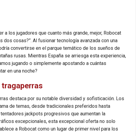
r a los jugadores que cuanto más grande, mejor, Robocat
as dos cosas?”. Al fusionar tecnología avanzada con una
podría convertirse en el parque temático de los sueños de
ntañas rusas. Mientras España se arriesga esta experiencia,
nuamos jugando o simplemente apostando a cuántas
ar en una noche?
 tragaperras
rras destaca por su notable diversidad y sofisticación. Los
gama de temas, desde tradicionales preferidos hasta
e tentadores jackpots progresivos que aumentan la
gráficos excepcionales, esta excepcional oferta no solo
tablece a Robocat como un lugar de primer nivel para los