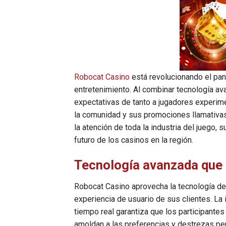
Robocat Casino
está revolucionando el pa
entretenimiento. Al combinar tecnología av
expectativas de tanto a jugadores experim
la comunidad y sus promociones llamativas
la atención de toda la industria del juego,
futuro de los casinos en la región.
Tecnología avanzada que o
Robocat Casino aprovecha la tecnología de
experiencia de usuario de sus clientes. L
tiempo real garantiza que los participant
amoldan a las preferencias y destrezas pe