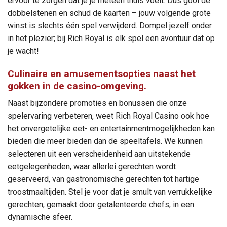
ervoor te zorgen dat je je meteen thuis voelt. Dus gooi de
dobbelstenen en schud de kaarten – jouw volgende grote
winst is slechts één spel verwijderd. Dompel jezelf onder
in het plezier; bij Rich Royal is elk spel een avontuur dat op
je wacht!
Culinaire en amusementsopties naast het
gokken in de casino-omgeving.
Naast bijzondere promoties en bonussen die onze
spelervaring verbeteren, weet Rich Royal Casino ook hoe
het onvergetelijke eet- en entertainmentmogelijkheden kan
bieden die meer bieden dan de speeltafels. We kunnen
selecteren uit een verscheidenheid aan uitstekende
eetgelegenheden, waar allerlei gerechten wordt
geserveerd, van gastronomische gerechten tot hartige
troostmaaltijden. Stel je voor dat je smult van verrukkelijke
gerechten, gemaakt door getalenteerde chefs, in een
dynamische sfeer.