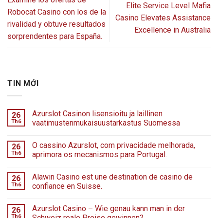
Elite Service Level Mafia
Robocat Casino con los de la
Casino Elevates Assistance
rivalidad y obtuve resultados
Excellence in Australia
sorprendentes para España.
TIN MỚI
Azurslot Casinon lisensioitu ja laillinen
26
Th6
vaatimustenmukaisuustarkastus Suomessa
O cassino Azurslot, com privacidade melhorada,
26
Th6
aprimora os mecanismos para Portugal.
Alawin Casino est une destination de casino de
26
Th6
confiance en Suisse.
Azurslot Casino – Wie genau kann man in der
26
Th6
Schweiz reale Preise gewinnen?