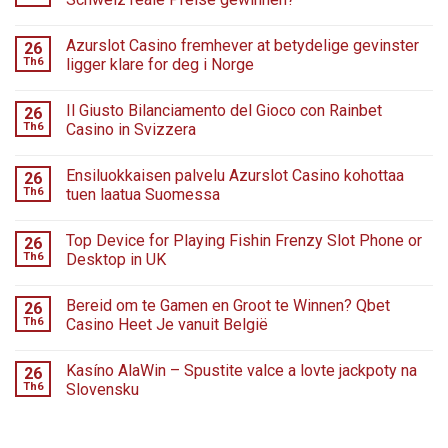
Azurslot Casino fremhever at betydelige gevinster
26
Th6
ligger klare for deg i Norge
Il Giusto Bilanciamento del Gioco con Rainbet
26
Th6
Casino in Svizzera
Ensiluokkaisen palvelu Azurslot Casino kohottaa
26
Th6
tuen laatua Suomessa
Top Device for Playing Fishin Frenzy Slot Phone or
26
Th6
Desktop in UK
Bereid om te Gamen en Groot te Winnen? Qbet
26
Th6
Casino Heet Je vanuit België
Kasíno AlaWin – Spustite valce a lovte jackpoty na
26
Th6
Slovensku