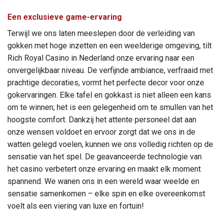
Een exclusieve game-ervaring
Terwijl we ons laten meeslepen door de verleiding van
gokken met hoge inzetten en een weelderige omgeving, tilt
Rich Royal Casino in Nederland onze ervaring naar een
onvergelijkbaar niveau. De verfijnde ambiance, verfraaid met
prachtige decoraties, vormt het perfecte decor voor onze
gokervaringen. Elke tafel en gokkast is niet alleen een kans
om te winnen; het is een gelegenheid om te smullen van het
hoogste comfort. Dankzij het attente personeel dat aan
onze wensen voldoet en ervoor zorgt dat we ons in de
watten gelegd voelen, kunnen we ons volledig richten op de
sensatie van het spel. De geavanceerde technologie van
het casino verbetert onze ervaring en maakt elk moment
spannend. We wanen ons in een wereld waar weelde en
sensatie samenkomen – elke spin en elke overeenkomst
voelt als een viering van luxe en fortuin!