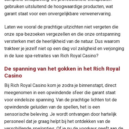
gebruiken uitsluitend de hoogwaardige producten, wat
garant staat voor een onvergelijkbare verwenervaring.
Laten we vooral de prachtige uitzichten niet vergeten die
onze spa-bezoeken vergezellen en die onze ontspanning
versterken met de heerlijkheid van de natuur. Dus waarom
trakteer je jezelf niet op een dag vol zaligheid en verjonging
in de luxe spa-retraites van Rich Royal Casino?
De spanning van het gokken in het Rich Royal
Casino
Bij Rich Royal Casino kom je zodra je binnenstapt, direct
meegenomen in een opwindende sfeer die garant staat
voor eindeloze spanning. Van de prachtige lichten tot de
opwindende geluiden van de spellen, het is een
sensorische beleving. Je wordt ontvangen door hartelijk
personeel dat je graag helpt bij het ontdekken van de
verschillende spelopties. Of je nu de voorkeur geeft aan de