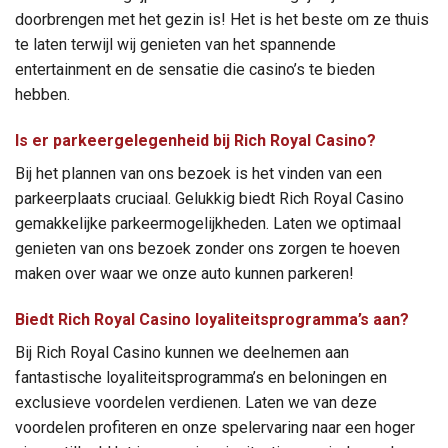
doorbrengen met het gezin is! Het is het beste om ze thuis
te laten terwijl wij genieten van het spannende
entertainment en de sensatie die casino’s te bieden
hebben.
Is er parkeergelegenheid bij Rich Royal Casino?
Bij het plannen van ons bezoek is het vinden van een
parkeerplaats cruciaal. Gelukkig biedt Rich Royal Casino
gemakkelijke parkeermogelijkheden. Laten we optimaal
genieten van ons bezoek zonder ons zorgen te hoeven
maken over waar we onze auto kunnen parkeren!
Biedt Rich Royal Casino loyaliteitsprogramma’s aan?
Bij Rich Royal Casino kunnen we deelnemen aan
fantastische loyaliteitsprogramma’s en beloningen en
exclusieve voordelen verdienen. Laten we van deze
voordelen profiteren en onze spelervaring naar een hoger