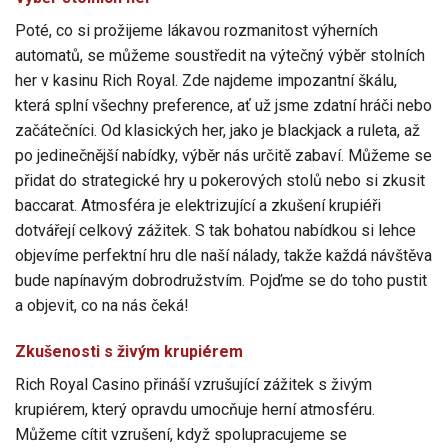
Poté, co si prožijeme lákavou rozmanitost výherních
automatů, se můžeme soustředit na výtečný výběr stolních
her v kasinu Rich Royal. Zde najdeme impozantní škálu,
která splní všechny preference, ať už jsme zdatní hráči nebo
začátečníci. Od klasických her, jako je blackjack a ruleta, až
po jedinečnější nabídky, výběr nás určitě zabaví. Můžeme se
přidat do strategické hry u pokerových stolů nebo si zkusit
baccarat. Atmosféra je elektrizující a zkušení krupiéři
dotvářejí celkový zážitek. S tak bohatou nabídkou si lehce
objevíme perfektní hru dle naší nálady, takže každá návštěva
bude napínavým dobrodružstvím. Pojďme se do toho pustit
a objevit, co na nás čeká!
Zkušenosti s živým krupiérem
Rich Royal Casino přináší vzrušující zážitek s živým
krupiérem, který opravdu umocňuje herní atmosféru.
Můžeme cítit vzrušení, když spolupracujeme se