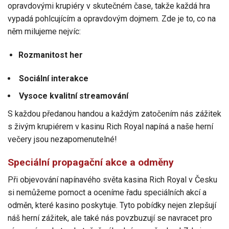
opravdovými krupiéry v skutečném čase, takže každá hra
vypadá pohlcujícím a opravdovým dojmem. Zde je to, co na
něm milujeme nejvíc:
Rozmanitost her
Sociální interakce
Vysoce kvalitní streamování
S každou předanou handou a každým zatočením nás zážitek
s živým krupiérem v kasinu Rich Royal napíná a naše herní
večery jsou nezapomenutelné!
Speciální propagační akce a odměny
Při objevování napínavého světa kasina Rich Royal v Česku
si nemůžeme pomoct a oceníme řadu speciálních akcí a
odměn, které kasino poskytuje. Tyto pobídky nejen zlepšují
náš herní zážitek, ale také nás povzbuzují se navracet pro