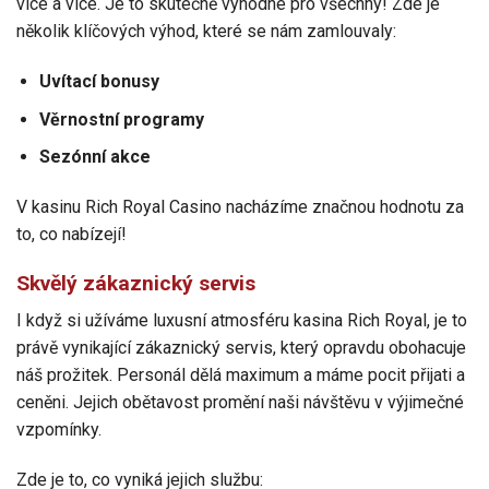
více a více. Je to skutečně výhodné pro všechny! Zde je
několik klíčových výhod, které se nám zamlouvaly:
Uvítací bonusy
Věrnostní programy
Sezónní akce
V kasinu Rich Royal Casino nacházíme značnou hodnotu za
to, co nabízejí!
Skvělý zákaznický servis
I když si užíváme luxusní atmosféru kasina Rich Royal, je to
právě vynikající zákaznický servis, který opravdu obohacuje
náš prožitek. Personál dělá maximum a máme pocit přijati a
ceněni. Jejich obětavost promění naši návštěvu v výjimečné
vzpomínky.
Zde je to, co vyniká jejich službu: