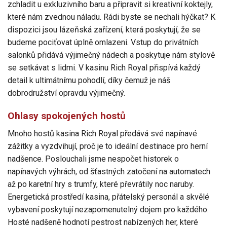
zchladit u exkluzivního baru a připravit si kreativní koktejly,
které nám zvednou náladu. Rádi byste se nechali hýčkat? K
dispozici jsou lázeňská zařízení, která poskytují, že se
budeme pociťovat úplně omlazeni. Vstup do privátních
salonků přidává výjimečný nádech a poskytuje nám stylově
se setkávat s lidmi. V kasinu Rich Royal přispívá každý
detail k ultimátnímu pohodlí, díky čemuž je náš
dobrodružství opravdu výjimečný.
Ohlasy spokojených hostů
Mnoho hostů kasina Rich Royal předává své napínavé
zážitky a vyzdvihují, proč je to ideální destinace pro herní
nadšence. Poslouchali jsme nespočet historek o
napínavých výhrách, od šťastných zatočení na automatech
až po karetní hry s trumfy, které převrátily noc naruby.
Energetická prostředí kasina, přátelský personál a skvělé
vybavení poskytují nezapomenutelný dojem pro každého.
Hosté nadšeně hodnotí pestrost nabízených her, které