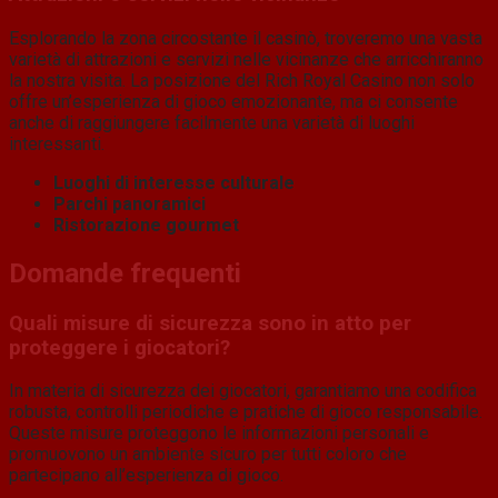
Esplorando la zona circostante il casinò, troveremo una vasta
varietà di attrazioni e servizi nelle vicinanze che arricchiranno
la nostra visita. La posizione del Rich Royal Casino non solo
offre un’esperienza di gioco emozionante, ma ci consente
anche di raggiungere facilmente una varietà di luoghi
interessanti.
Luoghi di interesse culturale
Parchi panoramici
Ristorazione gourmet
Domande frequenti
Quali misure di sicurezza sono in atto per
proteggere i giocatori?
In materia di sicurezza dei giocatori, garantiamo una codifica
robusta, controlli periodiche e pratiche di gioco responsabile.
Queste misure proteggono le informazioni personali e
promuovono un ambiente sicuro per tutti coloro che
partecipano all’esperienza di gioco.