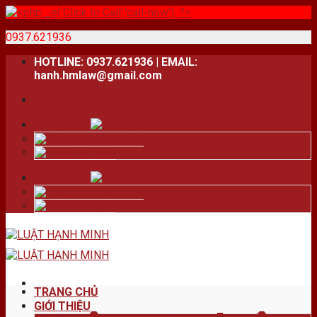
0937.621936
Skip
HOTLINE: 0937.621936 | EMAIL:
to
hanh.hmlaw@gmail.com
content
Tiếng Việt
Tiếng Việt
English
Tiếng Việt
Tiếng Việt
English
TRANG CHỦ
GIỚI THIỆU