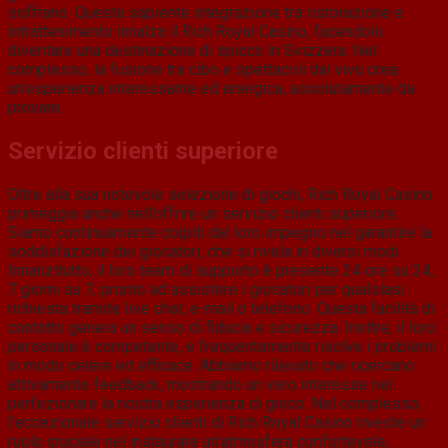
soffrano. Questa sapiente integrazione tra ristorazione e
intrattenimento innalza il Rich Royal Casino, facendolo
diventare una destinazione di spicco in Svizzera. Nel
complesso, la fusione tra cibo e spettacoli dal vivo crea
un’esperienza interessante ed energica, assolutamente da
provare.
Servizio clienti superiore
Oltre alla sua notevole selezione di giochi, Rich Royal Casino
primeggia anche nell’offrire un servizio clienti superiore.
Siamo continuamente colpiti dal loro impegno nel garantire la
soddisfazione dei giocatori, che si rivela in diversi modi.
Innanzitutto, il loro team di supporto è presente 24 ore su 24,
7 giorni su 7, pronto ad assistere i giocatori per qualsiasi
richiesta tramite live chat, e-mail o telefono. Questa facilità di
contatto genera un senso di fiducia e sicurezza. Inoltre, il loro
personale è competente, e frequentemente risolve i problemi
in modo celere ed efficace. Abbiamo rilevato che ricercano
attivamente feedback, mostrando un vero interesse nel
perfezionare la nostra esperienza di gioco. Nel complesso,
l’eccezionale servizio clienti di Rich Royal Casino riveste un
ruolo cruciale nel instaurare un’atmosfera confortevole,