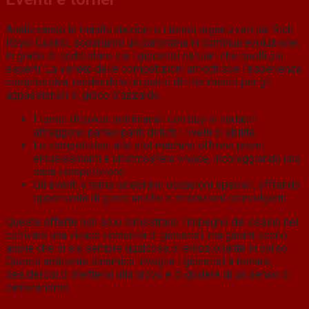
Analizzando le manifestazioni e i tornei organizzati dal Rich
Royal Casino, scopriamo un panorama in continua evoluzione,
in grado di soddisfare sia i giocatori saltuari che quelli più
esperti. La varietà delle competizioni arricchisce l’esperienza
complessiva, rendendolo un punto di riferimento per gli
appassionati di gioco d’azzardo.
I tornei di poker settimanali con buy-in variabili
attraggono partecipanti di tutti i livelli di abilità.
Le competizioni alle slot machine offrono premi
entusiasmanti e un’atmosfera vivace, incoraggiando una
sana competizione.
Gli eventi a tema celebrano occasioni speciali, offrendo
opportunità di gioco uniche e interazioni coinvolgenti.
Queste offerte non solo dimostrano l’impegno del casinò nel
coltivare una vivace comunità di giocatori, ma garantiscono
anche che ci sia sempre qualcosa di emozionante in corso.
Questo ambiente dinamico invoglia i giocatori a tornare,
desiderosi di mettersi alla prova e di godere di un senso di
cameratismo.