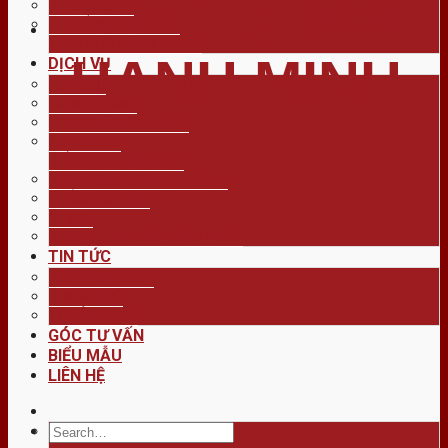
công ty luật
VỀ CÔNG TY
HỘI ĐỒNG LUẬT SƯ
LĨNH VỰC HOẠT ĐỘNG
HẠNH MINH
DỊCH VỤ
HÌNH SỰ
HÀNH CHÍNH
HÔN NHÂN GIA ĐÌNH
LAO ĐỘNG
ĐẤT ĐAI – THỪA KẾ
KINH DOANH THƯƠNG MẠI
QUẢN TÀI VIÊN
DI TRÚ
DỊCH VỤ XIN CẤP GIẤY PHÉP
TIN TỨC
TIN PHÁP LUẬT
TIN NỘI BỘ
TUYỂN DỤNG
GÓC TƯ VẤN
BIỂU MẪU
LIÊN HỆ