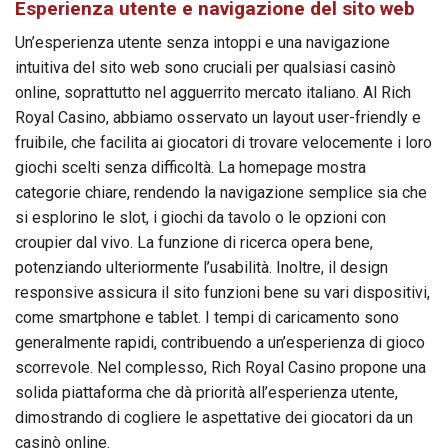
Esperienza utente e navigazione del sito web
Un’esperienza utente senza intoppi e una navigazione
intuitiva del sito web sono cruciali per qualsiasi casinò
online, soprattutto nel agguerrito mercato italiano. Al Rich
Royal Casino, abbiamo osservato un layout user-friendly e
fruibile, che facilita ai giocatori di trovare velocemente i loro
giochi scelti senza difficoltà. La homepage mostra
categorie chiare, rendendo la navigazione semplice sia che
si esplorino le slot, i giochi da tavolo o le opzioni con
croupier dal vivo. La funzione di ricerca opera bene,
potenziando ulteriormente l’usabilità. Inoltre, il design
responsive assicura il sito funzioni bene su vari dispositivi,
come smartphone e tablet. I tempi di caricamento sono
generalmente rapidi, contribuendo a un’esperienza di gioco
scorrevole. Nel complesso, Rich Royal Casino propone una
solida piattaforma che dà priorità all’esperienza utente,
dimostrando di cogliere le aspettative dei giocatori da un
casinò online.