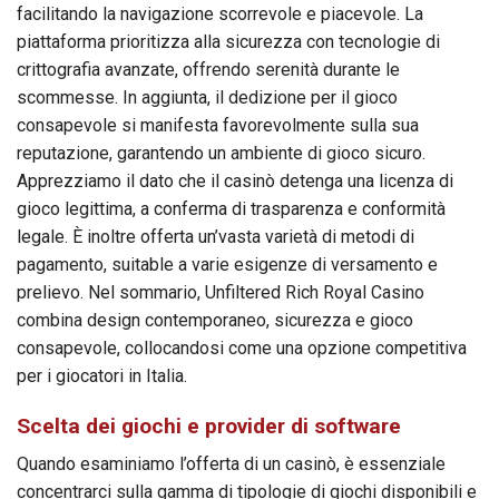
facilitando la navigazione scorrevole e piacevole. La
piattaforma prioritizza alla sicurezza con tecnologie di
crittografia avanzate, offrendo serenità durante le
scommesse. In aggiunta, il dedizione per il gioco
consapevole si manifesta favorevolmente sulla sua
reputazione, garantendo un ambiente di gioco sicuro.
Apprezziamo il dato che il casinò detenga una licenza di
gioco legittima, a conferma di trasparenza e conformità
legale. È inoltre offerta un’vasta varietà di metodi di
pagamento, suitable a varie esigenze di versamento e
prelievo. Nel sommario, Unfiltered Rich Royal Casino
combina design contemporaneo, sicurezza e gioco
consapevole, collocandosi come una opzione competitiva
per i giocatori in Italia.
Scelta dei giochi e provider di software
Quando esaminiamo l’offerta di un casinò, è essenziale
concentrarci sulla gamma di tipologie di giochi disponibili e