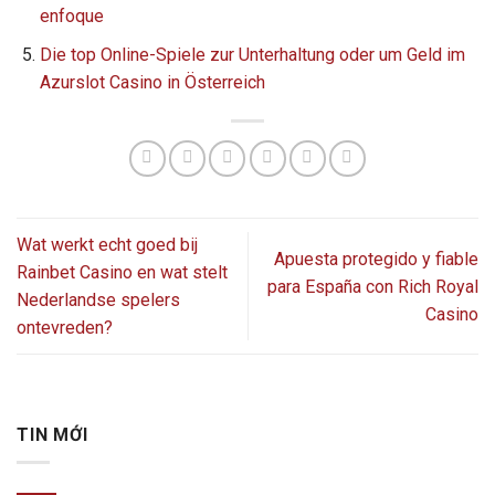
enfoque
Die top Online-Spiele zur Unterhaltung oder um Geld im
Azurslot Casino in Österreich
Wat werkt echt goed bij
Apuesta protegido y fiable
Rainbet Casino en wat stelt
para España con Rich Royal
Nederlandse spelers
Casino
ontevreden?
TIN MỚI