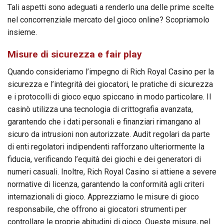
Tali aspetti sono adeguati a renderlo una delle prime scelte
nel concorrenziale mercato del gioco online? Scopriamolo
insieme.
Misure di sicurezza e fair play
Quando consideriamo l’impegno di Rich Royal Casino per la
sicurezza e l’integrità dei giocatori, le pratiche di sicurezza
e i protocolli di gioco equo spiccano in modo particolare. Il
casinò utilizza una tecnologia di crittografia avanzata,
garantendo che i dati personali e finanziari rimangano al
sicuro da intrusioni non autorizzate. Audit regolari da parte
di enti regolatori indipendenti rafforzano ulteriormente la
fiducia, verificando l’equità dei giochi e dei generatori di
numeri casuali. Inoltre, Rich Royal Casino si attiene a severe
normative di licenza, garantendo la conformità agli criteri
internazionali di gioco. Apprezziamo le misure di gioco
responsabile, che offrono ai giocatori strumenti per
controllare le proprie abitudini di gioco. Queste misure, nel