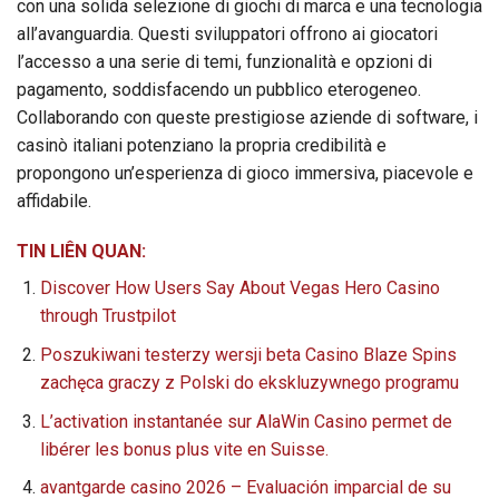
con una solida selezione di giochi di marca e una tecnologia
all’avanguardia. Questi sviluppatori offrono ai giocatori
l’accesso a una serie di temi, funzionalità e opzioni di
pagamento, soddisfacendo un pubblico eterogeneo.
Collaborando con queste prestigiose aziende di software, i
casinò italiani potenziano la propria credibilità e
propongono un’esperienza di gioco immersiva, piacevole e
affidabile.
TIN LIÊN QUAN:
Discover How Users Say About Vegas Hero Casino
through Trustpilot
Poszukiwani testerzy wersji beta Casino Blaze Spins
zachęca graczy z Polski do ekskluzywnego programu
L’activation instantanée sur AlaWin Casino permet de
libérer les bonus plus vite en Suisse.
avantgarde casino 2026 – Evaluación imparcial de su