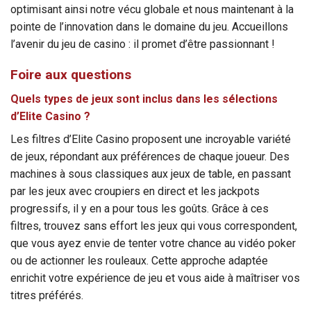
optimisant ainsi notre vécu globale et nous maintenant à la
pointe de l’innovation dans le domaine du jeu. Accueillons
l’avenir du jeu de casino : il promet d’être passionnant !
Foire aux questions
Quels types de jeux sont inclus dans les sélections
d’Elite Casino ?
Les filtres d’Elite Casino proposent une incroyable variété
de jeux, répondant aux préférences de chaque joueur. Des
machines à sous classiques aux jeux de table, en passant
par les jeux avec croupiers en direct et les jackpots
progressifs, il y en a pour tous les goûts. Grâce à ces
filtres, trouvez sans effort les jeux qui vous correspondent,
que vous ayez envie de tenter votre chance au vidéo poker
ou de actionner les rouleaux. Cette approche adaptée
enrichit votre expérience de jeu et vous aide à maîtriser vos
titres préférés.