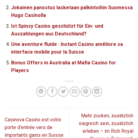
Jokainen panostus lasketaan palkintoihin Suomessa
Hugo Casinolla
Ist Spinsy Casino geschützt für Ein- und
Auszahlungen aus Deutschland?
Une aventure fluide : Instant Casino améliore sa
interface mobile pour la Suisse
Bonus Offers in Australia at Mafia Casino for
Players
Mehr zocken, zusätzlich
Casinova Casino est votre
siegreich sein, zusätzlich
porte d’entrée vers de
erleben – im Rich Royal
importants gains en Suisse