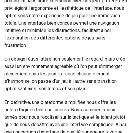
primordial dans notre interaction avec nos jeux préférés. En
privilégiant l’ergonomie et l’esthétique de l’interface, nous
optimisons notre expérience de jeu pour une immersion
totale. Une interface bien conçue permet une navigation
intuitive et minimise les distractions, facilitant ainsi
l’exploration des différentes options de jeu sans
frustration.
Un design réussi attire non seulement le regard, mais crée
aussi un environnement agréable où l’on peut s’immerger
pleinement dans les jeux. Lorsque chaque élément
s’harmonise, on passe d’un jeu à l’autre sans transition,
optimisant ainsi son temps et son plaisir.
En définitive, une plateforme simplifiée nous offre les
outils d’agir en tant que joueurs. Nous sommes mieux
armés pour nous focaliser sur la tactique et le talent plutôt
que de nous débattre avec une interface compliquée. Ainsi,
une conception d’interface de qualité supérieure favorise