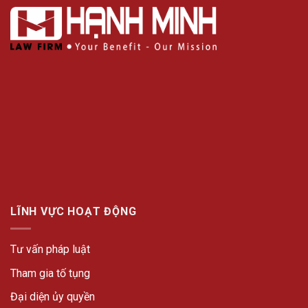
LĨNH VỰC HOẠT ĐỘNG
Tư vấn pháp luật
Tham gia tố tụng
Đại diện ủy quyền