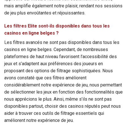
mais amplifie également notre plaisir, rendant nos sessions
de jeu plus envoûtantes et réjouissantes.
Les filtres Elite sont-ils disponibles dans tous les
casinos en ligne belges ?
Les filtres avancés ne sont pas disponibles dans tous les
casinos en ligne belges. Cependant, de nombreuses
plateformes de haut niveau favorisent l’accessibilité des
jeux et s’adaptent aux préférences des joueurs en
proposant des options de filtrage sophistiquées. Nous
avons constaté que ces filtres améliorent
considérablement notre expérience de jeu, nous permettant
de sélectionner les jeux en fonction des fonctionnalités que
nous apprécions le plus. Ainsi, même s’ils ne sont pas
disponibles partout, choisir des casinos réputés peut nous
aider à trouver ces outils de filtrage essentiels qui
améliorent notre expérience de jeu.