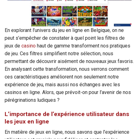
En explorant l’univers du jeu en ligne en Belgique, on ne
peut s’empêcher de constater à quel point les filtres de
jeux de
casino
haut de gamme transforment nos pratiques
de jeu. Ces filtres simplifient notre sélection, nous
permettant de découvrir aisément de nouveaux jeux favoris.
En analysant cette transformation, nous verrons comment
ces caractéristiques améliorent non seulement notre
expérience de jeu, mais aussi nos échanges avec les
casinos en ligne. Alors, que prévoit-on pour l’avenir de nos
pérégrinations ludiques ?
L’importance de l’expérience utilisateur dans
les jeux en ligne
En matière de jeux en ligne, nous savons que l’expérience