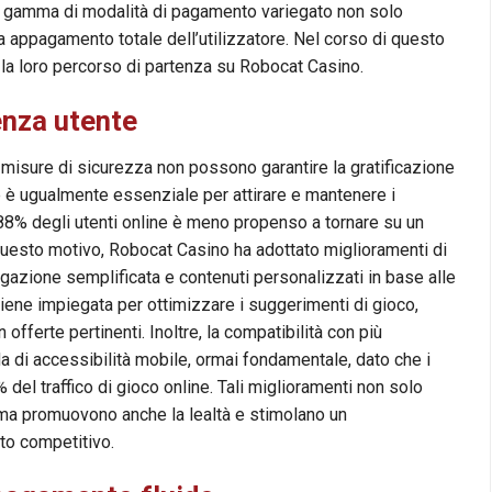
 gamma di modalità di pagamento variegato non solo
 appagamento totale dell’utilizzatore. Nel corso di questo
la loro percorso di partenza su Robocat Casino.
enza utente
isure di sicurezza non possono garantire la gratificazione
te è ugualmente essenziale per attirare e mantenere i
’88% degli utenti online è meno propenso a tornare su un
uesto motivo, Robocat Casino ha adottato miglioramenti di
avigazione semplificata e contenuti personalizzati in base alle
 viene impiegata per ottimizzare i suggerimenti di gioco,
offerte pertinenti. Inoltre, la compatibilità con più
 di accessibilità mobile, ormai fondamentale, dato che i
 del traffico di gioco online. Tali miglioramenti non solo
 ma promuovono anche la lealtà e stimolano un
to competitivo.