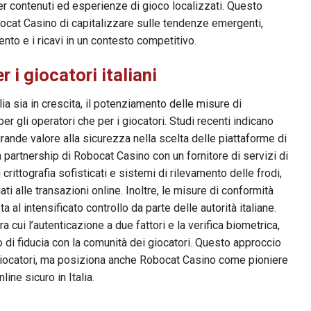
r contenuti ed esperienze di gioco localizzati. Questo
cat Casino di capitalizzare sulle tendenze emergenti,
to e i ricavi in un contesto competitivo.
 i giocatori italiani
ia sia in crescita, il potenziamento delle misure di
r gli operatori che per i giocatori. Studi recenti indicano
 grande valore alla sicurezza nella scelta delle piattaforme di
 partnership di Robocat Casino con un fornitore di servizi di
crittografia sofisticati e sistemi di rilevamento delle frodi,
ti alle transazioni online. Inoltre, le misure di conformità
 al intensificato controllo da parte delle autorità italiane.
 cui l’autenticazione a due fattori e la verifica biometrica,
 di fiducia con la comunità dei giocatori. Questo approccio
 giocatori, ma posiziona anche Robocat Casino come pioniere
ine sicuro in Italia.