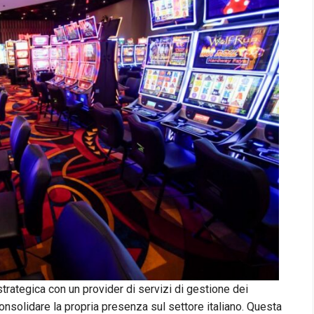
trategica con un provider di servizi di gestione dei
onsolidare la propria presenza sul settore italiano. Questa