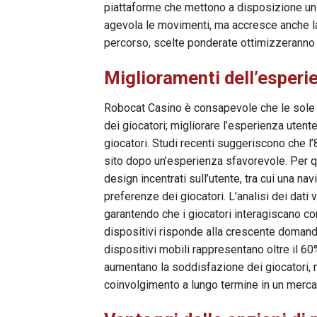
piattaforme che mettono a disposizione un
agevola le movimenti, ma accresce anche la
percorso, scelte ponderate ottimizzeranno 
Miglioramenti dell’esperi
Robocat Casino è consapevole che le sole m
dei giocatori; migliorare l’esperienza uten
giocatori. Studi recenti suggeriscono che l
sito dopo un’esperienza sfavorevole. Per q
design incentrati sull’utente, tra cui una n
preferenze dei giocatori. L’analisi dei dati
garantendo che i giocatori interagiscano con 
dispositivi risponde alla crescente domanda
dispositivi mobili rappresentano oltre il 60%
aumentano la soddisfazione dei giocatori,
coinvolgimento a lungo termine in un merca