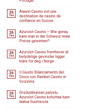
Portugal.
Alawin Casino est une
26
Th6
destination de casino de
confiance en Suisse.
Azurslot Casino – Wie genau
26
Th6
kann man in der Schweiz reale
Preise gewinnen?
Azurslot Casino fremhever at
26
Th6
betydelige gevinster ligger
klare for deg i Norge
Il Giusto Bilanciamento del
26
Th6
Gioco con Rainbet Casino in
Svizzera
Ensiluokkaisen palvelu
26
Th6
Azurslot Casino kohottaa tuen
laatua Suomessa