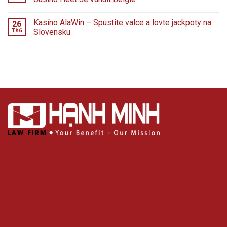
Kasíno AlaWin – Spustite valce a lovte jackpoty na
26
Th6
Slovensku