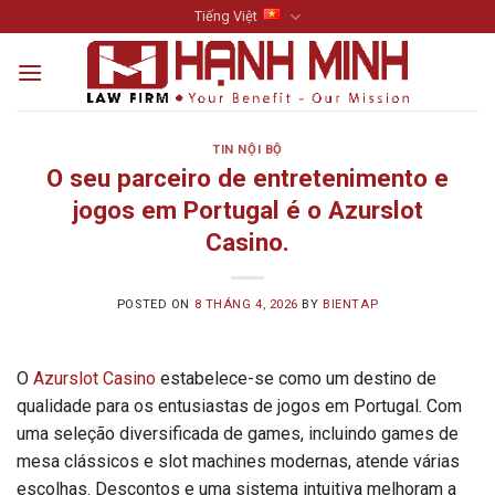
Skip
Tiếng Việt
to
content
TIN NỘI BỘ
O seu parceiro de entretenimento e
jogos em Portugal é o Azurslot
Casino.
POSTED ON
8 THÁNG 4, 2026
BY
BIENTAP
O
Azurslot Casino
estabelece-se como um destino de
qualidade para os entusiastas de jogos em Portugal. Com
uma seleção diversificada de games, incluindo games de
mesa clássicos e slot machines modernas, atende várias
escolhas. Descontos e uma sistema intuitiva melhoram a