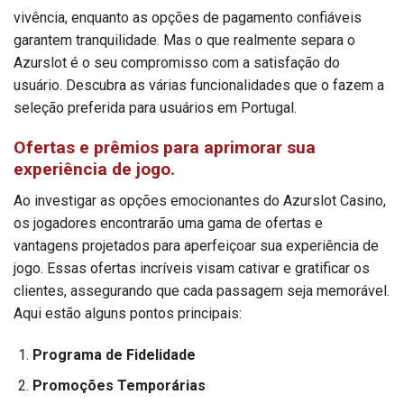
vivência, enquanto as opções de pagamento confiáveis
garantem tranquilidade. Mas o que realmente separa o
Azurslot é o seu compromisso com a satisfação do
usuário. Descubra as várias funcionalidades que o fazem a
seleção preferida para usuários em Portugal.
Ofertas e prêmios para aprimorar sua
experiência de jogo.
Ao investigar as opções emocionantes do Azurslot Casino,
os jogadores encontrarão uma gama de ofertas e
vantagens projetados para aperfeiçoar sua experiência de
jogo. Essas ofertas incríveis visam cativar e gratificar os
clientes, assegurando que cada passagem seja memorável.
Aqui estão alguns pontos principais:
Programa de Fidelidade
Promoções Temporárias