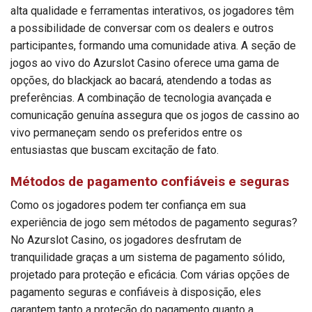
alta qualidade e ferramentas interativos, os jogadores têm
a possibilidade de conversar com os dealers e outros
participantes, formando uma comunidade ativa. A seção de
jogos ao vivo do Azurslot Casino oferece uma gama de
opções, do blackjack ao bacará, atendendo a todas as
preferências. A combinação de tecnologia avançada e
comunicação genuína assegura que os jogos de cassino ao
vivo permaneçam sendo os preferidos entre os
entusiastas que buscam excitação de fato.
Métodos de pagamento confiáveis e seguras
Como os jogadores podem ter confiança em sua
experiência de jogo sem métodos de pagamento seguras?
No Azurslot Casino, os jogadores desfrutam de
tranquilidade graças a um sistema de pagamento sólido,
projetado para proteção e eficácia. Com várias opções de
pagamento seguras e confiáveis à disposição, eles
garantem tanto a proteção do pagamento quanto a