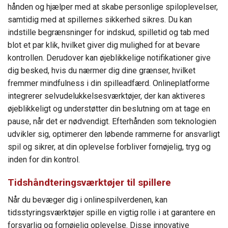
hånden og hjælper med at skabe personlige spiloplevelser,
samtidig med at spillernes sikkerhed sikres. Du kan
indstille begrænsninger for indskud, spilletid og tab med
blot et par klik, hvilket giver dig mulighed for at bevare
kontrollen. Derudover kan øjeblikkelige notifikationer give
dig besked, hvis du nærmer dig dine grænser, hvilket
fremmer mindfulness i din spilleadfærd. Onlineplatforme
integrerer selvudelukkelsesværktøjer, der kan aktiveres
øjeblikkeligt og understøtter din beslutning om at tage en
pause, når det er nødvendigt. Efterhånden som teknologien
udvikler sig, optimerer den løbende rammerne for ansvarligt
spil og sikrer, at din oplevelse forbliver fornøjelig, tryg og
inden for din kontrol.
Tidshåndteringsværktøjer til spillere
Når du bevæger dig i onlinespilverdenen, kan
tidsstyringsværktøjer spille en vigtig rolle i at garantere en
forsvarlig og fornøjelig oplevelse. Disse innovative