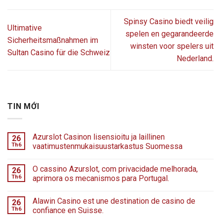
Spinsy Casino biedt veilig
Ultimative
spelen en gegarandeerde
Sicherheitsmaßnahmen im
winsten voor spelers uit
Sultan Casino für die Schweiz
Nederland.
TIN MỚI
Azurslot Casinon lisensioitu ja laillinen
26
Th6
vaatimustenmukaisuustarkastus Suomessa
O cassino Azurslot, com privacidade melhorada,
26
Th6
aprimora os mecanismos para Portugal.
Alawin Casino est une destination de casino de
26
Th6
confiance en Suisse.