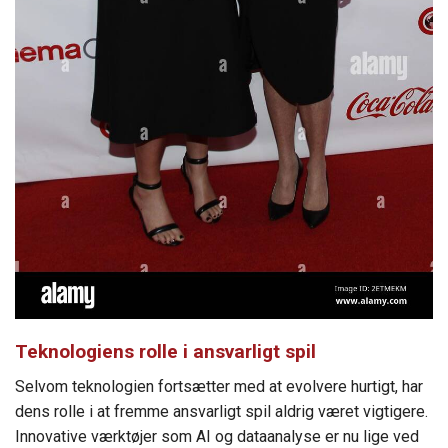
Teknologiens rolle i ansvarligt spil
Selvom teknologien fortsætter med at evolvere hurtigt, har
dens rolle i at fremme ansvarligt spil aldrig været vigtigere.
Innovative værktøjer som AI og dataanalyse er nu lige ved