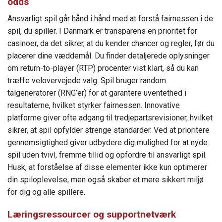
odds
Ansvarligt spil går hånd i hånd med at forstå fairnessen i de
spil, du spiller. I Danmark er transparens en prioritet for
casinoer, da det sikrer, at du kender chancer og regler, før du
placerer dine væddemål. Du finder detaljerede oplysninger
om return-to-player (RTP) procenter vist klart, så du kan
træffe velovervejede valg. Spil bruger random
talgeneratorer (RNG’er) for at garantere uventethed i
resultaterne, hvilket styrker fairnessen. Innovative
platforme giver ofte adgang til tredjepartsrevisioner, hvilket
sikrer, at spil opfylder strenge standarder. Ved at prioritere
gennemsigtighed giver udbydere dig mulighed for at nyde
spil uden tvivl, fremme tillid og opfordre til ansvarligt spil.
Husk, at forståelse af disse elementer ikke kun optimerer
din spiloplevelse, men også skaber et mere sikkert miljø
for dig og alle spillere.
Læringsressourcer og supportnetværk