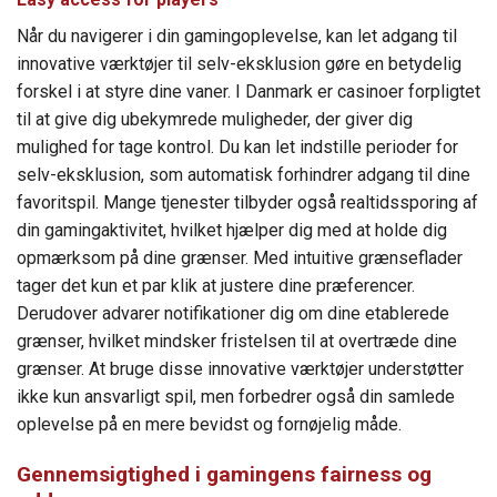
Når du navigerer i din gamingoplevelse, kan let adgang til
innovative værktøjer til selv-eksklusion gøre en betydelig
forskel i at styre dine vaner. I Danmark er casinoer forpligtet
til at give dig ubekymrede muligheder, der giver dig
mulighed for tage kontrol. Du kan let indstille perioder for
selv-eksklusion, som automatisk forhindrer adgang til dine
favoritspil. Mange tjenester tilbyder også realtidssporing af
din gamingaktivitet, hvilket hjælper dig med at holde dig
opmærksom på dine grænser. Med intuitive grænseflader
tager det kun et par klik at justere dine præferencer.
Derudover advarer notifikationer dig om dine etablerede
grænser, hvilket mindsker fristelsen til at overtræde dine
grænser. At bruge disse innovative værktøjer understøtter
ikke kun ansvarligt spil, men forbedrer også din samlede
oplevelse på en mere bevidst og fornøjelig måde.
Gennemsigtighed i gamingens fairness og