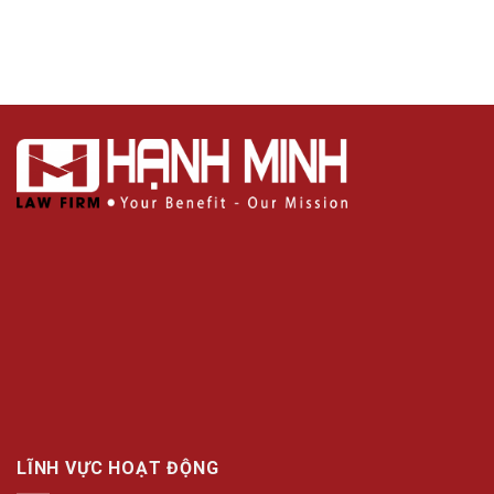
LĨNH VỰC HOẠT ĐỘNG