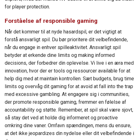
for player protection.
Forståelse af responsible gaming
Når det kommer til at nyde hasardspil, er det vigtigt at
forstå ansvarligt spil. Du bør prioritere dit velbefindende,
når du engage in enhver spilleaktivitet. Ansvarligt spil
betyder at erkende dine limits og making informed
decisions, der forbedrer din oplevelse. Vi live i en æra med
innovation, hvor der er tools og ressourcer available for at
help dig med at maintain kontrollen. Sæt budgets, brug time
limits og overvåg dit gaming for at avoid at fall into the trap
med excessive gambling. At engagere sig i communities,
der promote responsible gaming, fremmer en følelse af
accountability og støtte. Remember, at spil skal være sjovt,
så stay det ved at holde dig informeret og proactive
omkring dine vaner. Omfavn spændingen, mens du ensure,
at det ikke jeopardizes din nydelse eller dit velbefindende i