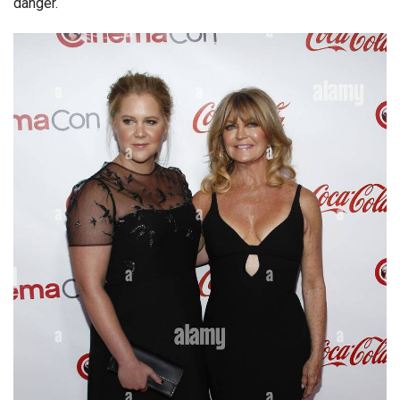
danger.