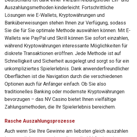
Auszahlungsmethoden kinderleicht. Fortschrittliche
Lösungen wie E-Wallets, Kryptowährungen und
Banküberweisungen stehen Ihnen zur Verfügung, sodass
Sie die für Sie optimale Methode auswählen können. Mit E-
Wallets wie PayPal und Skrill können Sie sofort einzahlen,
während Kryptowährungen interessante Möglichkeiten für
diskrete Transaktionen eröffnen. Jede Methode ist auf
Schnelligkeit und Sicherheit ausgelegt und sorgt so für ein
unkompliziertes Spielerlebnis. Dank anwenderfreundlicher
Oberflächen ist die Navigation durch die verschiedenen
Optionen auch für Anfänger einfach. Ob Sie also
traditionelles Banking oder modernste Kryptowährungen
bevorzugen – das NV Casino bietet Ihnen vielfältige
Zahlungsmethoden, die Ihr Spielerlebnis bereichern.
Rasche Auszahlungsprozesse
Auch wenn Sie Ihre Gewinne am liebsten gleich auszahlen