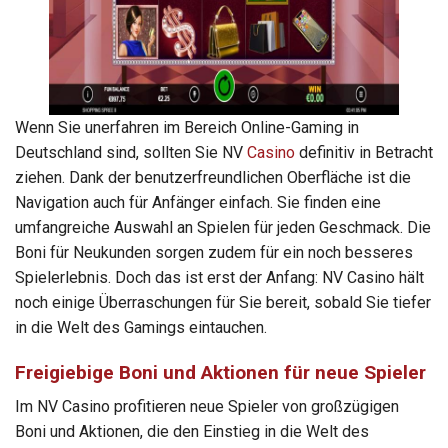
Wenn Sie unerfahren im Bereich Online-Gaming in
Deutschland sind, sollten Sie NV
Casino
definitiv in Betracht
ziehen. Dank der benutzerfreundlichen Oberfläche ist die
Navigation auch für Anfänger einfach. Sie finden eine
umfangreiche Auswahl an Spielen für jeden Geschmack. Die
Boni für Neukunden sorgen zudem für ein noch besseres
Spielerlebnis. Doch das ist erst der Anfang: NV Casino hält
noch einige Überraschungen für Sie bereit, sobald Sie tiefer
in die Welt des Gamings eintauchen.
Freigiebige Boni und Aktionen für neue Spieler
Im NV Casino profitieren neue Spieler von großzügigen
Boni und Aktionen, die den Einstieg in die Welt des