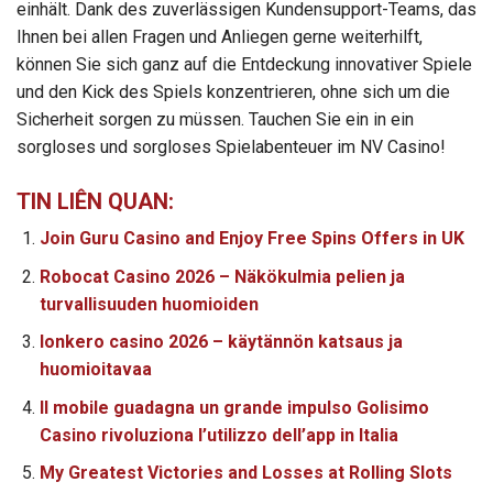
einhält. Dank des zuverlässigen Kundensupport-Teams, das
Ihnen bei allen Fragen und Anliegen gerne weiterhilft,
können Sie sich ganz auf die Entdeckung innovativer Spiele
und den Kick des Spiels konzentrieren, ohne sich um die
Sicherheit sorgen zu müssen. Tauchen Sie ein in ein
sorgloses und sorgloses Spielabenteuer im NV Casino!
TIN LIÊN QUAN:
Join Guru Casino and Enjoy Free Spins Offers in UK
Robocat Casino 2026 – Näkökulmia pelien ja
turvallisuuden huomioiden
lonkero casino 2026 – käytännön katsaus ja
huomioitavaa
Il mobile guadagna un grande impulso Golisimo
Casino rivoluziona l’utilizzo dell’app in Italia
My Greatest Victories and Losses at Rolling Slots