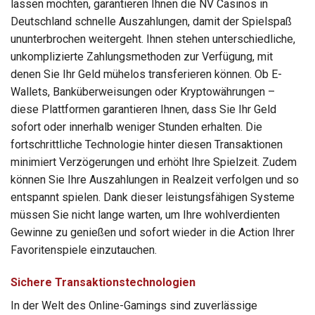
lassen möchten, garantieren Ihnen die NV Casinos in
Deutschland schnelle Auszahlungen, damit der Spielspaß
ununterbrochen weitergeht. Ihnen stehen unterschiedliche,
unkomplizierte Zahlungsmethoden zur Verfügung, mit
denen Sie Ihr Geld mühelos transferieren können. Ob E-
Wallets, Banküberweisungen oder Kryptowährungen –
diese Plattformen garantieren Ihnen, dass Sie Ihr Geld
sofort oder innerhalb weniger Stunden erhalten. Die
fortschrittliche Technologie hinter diesen Transaktionen
minimiert Verzögerungen und erhöht Ihre Spielzeit. Zudem
können Sie Ihre Auszahlungen in Realzeit verfolgen und so
entspannt spielen. Dank dieser leistungsfähigen Systeme
müssen Sie nicht lange warten, um Ihre wohlverdienten
Gewinne zu genießen und sofort wieder in die Action Ihrer
Favoritenspiele einzutauchen.
Sichere Transaktionstechnologien
In der Welt des Online-Gamings sind zuverlässige