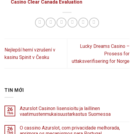
Casino Clear Canada Evaluation
Lucky Dreams Casino –
Nejlepší herní vzrušení v
Prosess for
kasinu Spinit v Česku
uttaksverifisering for Norge
TIN MỚI
Azurslot Casinon lisensioitu ja laillinen
26
Th6
vaatimustenmukaisuustarkastus Suomessa
O cassino Azurslot, com privacidade melhorada,
26
Th6
aprimora os mecanismos para Portugal.