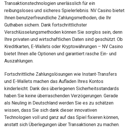
Transaktionstechnologien unerlässlich für ein
reibungsloses und sicheres Spielerlebnis. NV Casino bietet
Ihnen benutzerfreundliche Zahlungsmethoden, die Ihr
Guthaben sichern. Dank fortschrittlichster
Verschlüsselungsmethoden können Sie sorglos sein, denn
Ihre privaten und wirtschaftlichen Daten sind geschützt. Ob
Kreditkarten, E-Wallets oder Kryptowährungen – NV Casino
bietet Ihnen alle Optionen und garantiert rasche Ein- und
Auszahlungen.
Fortschrittliche Zahlungslösungen wie Instant-Transfers
und E-Wallets machen das Aufladen Ihres Kontos
kinderleicht. Dank des überlegenen Sicherheitsstandards
haben Sie keine überraschenden Verzögerungen. Gerade
als Neuling in Deutschland werden Sie es zu schätzen
wissen, dass Sie sich dank dieser innovativen
Technologien voll und ganz auf das Spiel fixieren können,
anstatt sich Überlegungen über Transaktionen zu machen.