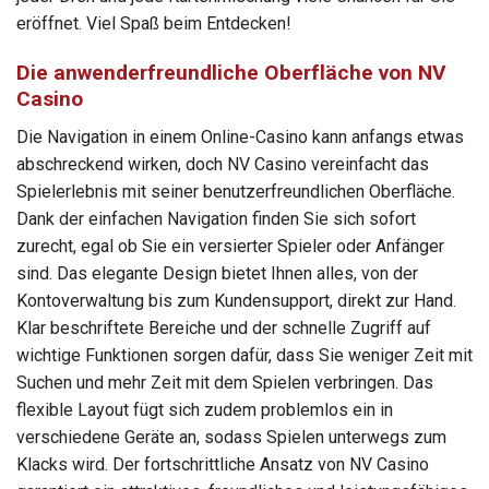
eröffnet. Viel Spaß beim Entdecken!
Die anwenderfreundliche Oberfläche von NV
Casino
Die Navigation in einem Online-Casino kann anfangs etwas
abschreckend wirken, doch NV Casino vereinfacht das
Spielerlebnis mit seiner benutzerfreundlichen Oberfläche.
Dank der einfachen Navigation finden Sie sich sofort
zurecht, egal ob Sie ein versierter Spieler oder Anfänger
sind. Das elegante Design bietet Ihnen alles, von der
Kontoverwaltung bis zum Kundensupport, direkt zur Hand.
Klar beschriftete Bereiche und der schnelle Zugriff auf
wichtige Funktionen sorgen dafür, dass Sie weniger Zeit mit
Suchen und mehr Zeit mit dem Spielen verbringen. Das
flexible Layout fügt sich zudem problemlos ein in
verschiedene Geräte an, sodass Spielen unterwegs zum
Klacks wird. Der fortschrittliche Ansatz von NV Casino