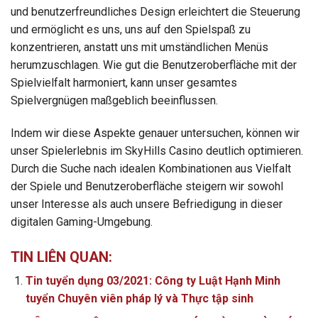
und benutzerfreundliches Design erleichtert die Steuerung
und ermöglicht es uns, uns auf den Spielspaß zu
konzentrieren, anstatt uns mit umständlichen Menüs
herumzuschlagen. Wie gut die Benutzeroberfläche mit der
Spielvielfalt harmoniert, kann unser gesamtes
Spielvergnügen maßgeblich beeinflussen.
Indem wir diese Aspekte genauer untersuchen, können wir
unser Spielerlebnis im SkyHills Casino deutlich optimieren.
Durch die Suche nach idealen Kombinationen aus Vielfalt
der Spiele und Benutzeroberfläche steigern wir sowohl
unser Interesse als auch unsere Befriedigung in dieser
digitalen Gaming-Umgebung.
TIN LIÊN QUAN:
Tin tuyển dụng 03/2021: Công ty Luật Hạnh Minh
tuyển Chuyên viên pháp lý và Thực tập sinh