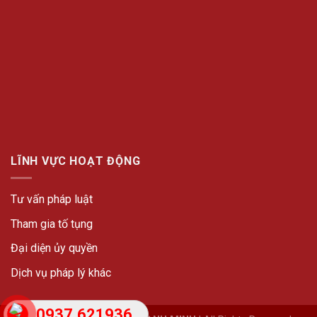
LĨNH VỰC HOẠT ĐỘNG
Tư vấn pháp luật
Tham gia tố tụng
Đại diện ủy quyền
Dịch vụ pháp lý khác
0937.621936