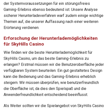
der Systemvoraussetzungen für ein störungsfreies
Gaming-Erlebnis ebenso bedeutend ist. Unsere Analyse
sicherer Herunterladeverfahren warf zudem einige wichtige
Themen auf, die unserer Auffassung nach einer weiteren
Erörterung verdienen.
Erforschung der Herunterlademöglichkeiten
für SkyHills Casino
Wie finden wir die beste Herunterlademöglichkeit für
SkyHills Casino, um das beste Gaming-Erlebnis zu
erlangen? Erstmal müssen wir die Benutzeroberfläche jeder
verfügbaren System beurteilen. Ein gut gestaltetes Design
kann die Bedienung und das Gaming-Erlebnis erheblich
steigern. Wir müssen überprüfen, wie benutzerfreundlich
die Oberfläche ist, da dies den Spielspaß und die
Anwenderfreundlichkeit entscheidend beeinflusst.
Als Weiter sollten wir die Spielangebot von SkyHills Casino