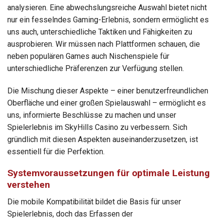
analysieren. Eine abwechslungsreiche Auswahl bietet nicht
nur ein fesselndes Gaming-Erlebnis, sondern ermöglicht es
uns auch, unterschiedliche Taktiken und Fähigkeiten zu
ausprobieren. Wir müssen nach Plattformen schauen, die
neben populären Games auch Nischenspiele für
unterschiedliche Präferenzen zur Verfügung stellen.
Die Mischung dieser Aspekte – einer benutzerfreundlichen
Oberfläche und einer großen Spielauswahl – ermöglicht es
uns, informierte Beschlüsse zu machen und unser
Spielerlebnis im SkyHills Casino zu verbessern. Sich
gründlich mit diesen Aspekten auseinanderzusetzen, ist
essentiell für die Perfektion.
Systemvoraussetzungen für optimale Leistung
verstehen
Die mobile Kompatibilität bildet die Basis für unser
Spielerlebnis, doch das Erfassen der