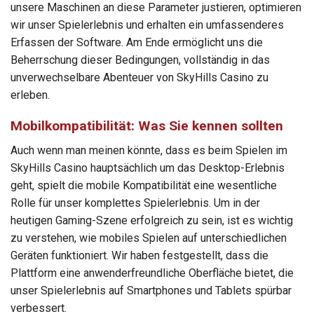
unsere Maschinen an diese Parameter justieren, optimieren
wir unser Spielerlebnis und erhalten ein umfassenderes
Erfassen der Software. Am Ende ermöglicht uns die
Beherrschung dieser Bedingungen, vollständig in das
unverwechselbare Abenteuer von SkyHills Casino zu
erleben.
Mobilkompatibilität: Was Sie kennen sollten
Auch wenn man meinen könnte, dass es beim Spielen im
SkyHills Casino hauptsächlich um das Desktop-Erlebnis
geht, spielt die mobile Kompatibilität eine wesentliche
Rolle für unser komplettes Spielerlebnis. Um in der
heutigen Gaming-Szene erfolgreich zu sein, ist es wichtig
zu verstehen, wie mobiles Spielen auf unterschiedlichen
Geräten funktioniert. Wir haben festgestellt, dass die
Plattform eine anwenderfreundliche Oberfläche bietet, die
unser Spielerlebnis auf Smartphones und Tablets spürbar
verbessert.