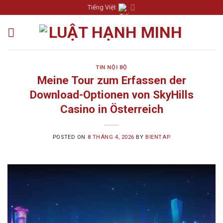
Skip
Tiếng Việt
to
content
TIN NỘI BỘ
Meine Tour zum Erfassen der
Download-Optionen von SkyHills
Casino in Österreich
POSTED ON
8 THÁNG 4, 2026
BY
BIENTAP