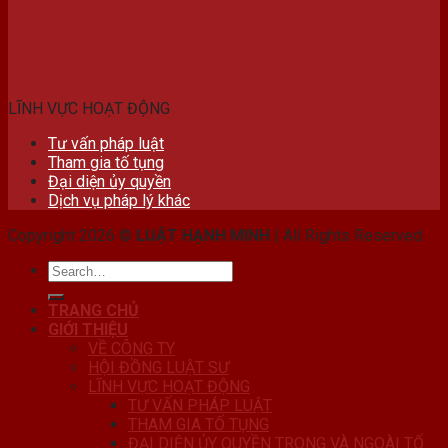
LĨNH VỰC HOẠT ĐỘNG
Tư vấn pháp luật
Tham gia tố tụng
Đại diện ủy quyền
Dịch vụ pháp lý khác
Copyright 2026 ©
LUẬT HẠNH MINH
| All Rights Reserved
TRANG CHỦ
GIỚI THIỆU
VỀ CÔNG TY
HỘI ĐỒNG LUẬT SƯ
LĨNH VỰC HOẠT ĐỘNG
TƯ VẤN PHÁP LUẬT
THAM GIA TỐ TỤNG
ĐẠI DIỆN ỦY QUYỀN TRONG VÀ NGOÀI TỐ