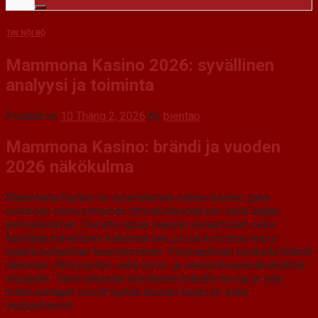
TIN NỘI BỘ
Mammona Kasino 2026: syvällinen
analyysi ja toiminta
Posted on
10 Tháng 2, 2026
by
bientap
Mammona Kasino: brändi ja vuoden
2026 näkökulma
Mammona Kasino on suomalainen online-kasino, joka
esittelee vetovoimaisen tervetulobonuksen sekä laajan
pelivalikoiman. Sivusto lupaa sujuvan pelaamisen sekä
käyttäjäystävällisen kokemuksen, jossa korostuu myös
lojaaliusohjelman huomioiminen. Pelimaailman keskellä brändi
rakentaa viihtyvyyden sekä turva- ja vastuullisuusnäkökulmat
etusijalle. Tämä aihealue käsittelee brändin arvoja ja sitä,
miten pelaajat voivat löytää alustan helposti sekä
vastuullisesti.