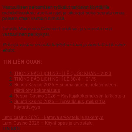
Vastuullisen pelaamisen työkalut tarjoavat käyttäjille
mahdollisuuksia asettaa rajat ja aikarajat sekä seurata omaa
pelaamistaan vastuun nimissä.
Tutustu Mammona Casinon bonuksiin ja varmista oma
vastuullinen pelikykysi.
Pelaaja vastaa omasta käytöksestään ja noudattaa kasino-
ehdot.
TIN LIÊN QUAN:
THÔNG BÁO LỊCH NGHỈ LỄ QUỐC KHÁNH 2023
THÔNG BÁO LỊCH NGHỈ LỄ 30/4 – 01/5
Buusti Kasino 2026 – suomalaiseen pelaamiseen
räätälöity kokonaisuus
Respin Casino 2026 – Käyttäjäkokemuksen tarkastelu
Buusti Kasino 2026 – Turvallisuus, maksut ja
käytettävyys
lumo casino 2026 – kattava arvostelu ja näkemys
Lumi Casino 2026 – Käyntiopas ja arvostelu
TIN MỚI