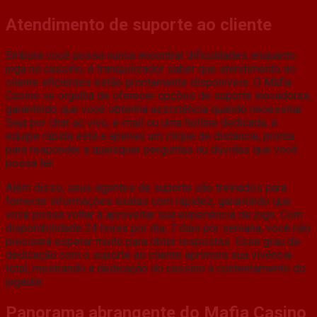
Atendimento de suporte ao cliente
Embora você possa nunca encontrar dificuldades enquanto
joga no cassino, é tranquilizador saber que atendimento ao
cliente eficientes estão prontamente disponíveis. O Mafia
Casino se orgulha de oferecer opções de suporte inovadoras,
garantindo que você obtenha assistência quando necessitar.
Seja por chat ao vivo, e-mail ou uma hotline dedicada, a
equipe rápida está a apenas um clique de distância, pronta
para responder a quaisquer perguntas ou dúvidas que você
possa ter.
Além disso, seus agentes de suporte são treinados para
fornecer informações exatas com rapidez, garantindo que
você possa voltar a aproveitar sua experiência de jogo. Com
disponibilidade 24 horas por dia, 7 dias por semana, você não
precisará esperar muito para obter respostas. Esse grau de
dedicação com o suporte ao cliente aprimora sua vivência
total, mostrando a dedicação do cassino à contentamento do
jogador.
Panorama abrangente do Mafia Casino