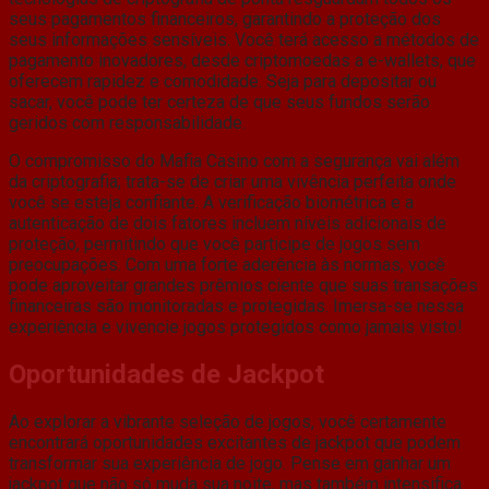
seus pagamentos financeiros, garantindo a proteção dos
seus informações sensíveis. Você terá acesso a métodos de
pagamento inovadores, desde criptomoedas a e-wallets, que
oferecem rapidez e comodidade. Seja para depositar ou
sacar, você pode ter certeza de que seus fundos serão
geridos com responsabilidade.
O compromisso do Mafia Casino com a segurança vai além
da criptografia; trata-se de criar uma vivência perfeita onde
você se esteja confiante. A verificação biométrica e a
autenticação de dois fatores incluem níveis adicionais de
proteção, permitindo que você participe de jogos sem
preocupações. Com uma forte aderência às normas, você
pode aproveitar grandes prêmios ciente que suas transações
financeiras são monitoradas e protegidas. Imersa-se nessa
experiência e vivencie jogos protegidos como jamais visto!
Oportunidades de Jackpot
Ao explorar a vibrante seleção de jogos, você certamente
encontrará oportunidades excitantes de jackpot que podem
transformar sua experiência de jogo. Pense em ganhar um
jackpot que não só muda sua noite, mas também intensifica