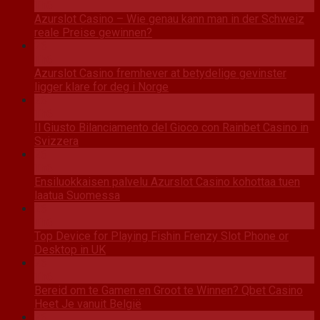
Th6
Azurslot Casino – Wie genau kann man in der Schweiz
reale Preise gewinnen?
26
Th6
Azurslot Casino fremhever at betydelige gevinster
ligger klare for deg i Norge
26
Th6
Il Giusto Bilanciamento del Gioco con Rainbet Casino in
Svizzera
26
Th6
Ensiluokkaisen palvelu Azurslot Casino kohottaa tuen
laatua Suomessa
26
Th6
Top Device for Playing Fishin Frenzy Slot Phone or
Desktop in UK
26
Th6
Bereid om te Gamen en Groot te Winnen? Qbet Casino
Heet Je vanuit België
26