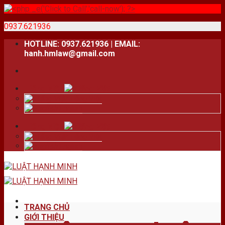
0937.621936
Skip
HOTLINE: 0937.621936 | EMAIL:
to
hanh.hmlaw@gmail.com
content
Tiếng Việt
Tiếng Việt
English
Tiếng Việt
Tiếng Việt
English
TRANG CHỦ
GIỚI THIỆU