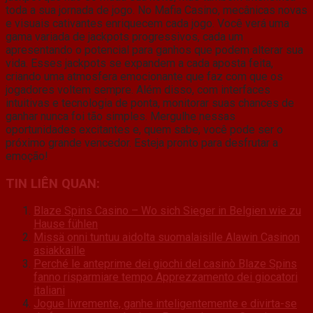
toda a sua jornada de jogo. No Mafia Casino, mecânicas novas
e visuais cativantes enriquecem cada jogo. Você verá uma
gama variada de jackpots progressivos, cada um
apresentando o potencial para ganhos que podem alterar sua
vida. Esses jackpots se expandem a cada aposta feita,
criando uma atmosfera emocionante que faz com que os
jogadores voltem sempre. Além disso, com interfaces
intuitivas e tecnologia de ponta, monitorar suas chances de
ganhar nunca foi tão simples. Mergulhe nessas
oportunidades excitantes e, quem sabe, você pode ser o
próximo grande vencedor. Esteja pronto para desfrutar a
emoção!
TIN LIÊN QUAN:
Blaze Spins Casino – Wo sich Sieger in Belgien wie zu
Hause fühlen
Missä onni tuntuu aidolta suomalaisille Alawin Casinon
asiakkaille
Perché le anteprime dei giochi del casinò Blaze Spins
fanno risparmiare tempo Apprezzamento dei giocatori
italiani
Jogue livremente, ganhe inteligentemente e divirta-se