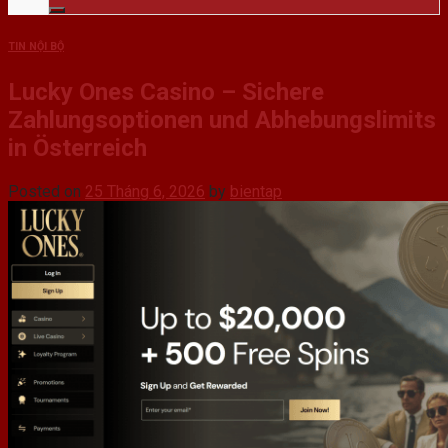
TIN NỘI BỘ
Lucky Ones Casino – Sichere
Zahlungsoptionen und Abhebungslimits
in Österreich
Posted on
25 Tháng 6, 2026
by
bientap