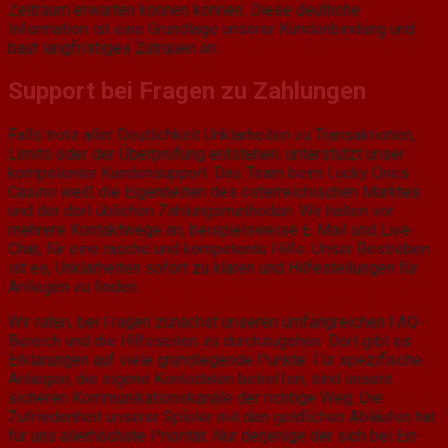
Zeitraum erwarten können können. Diese deutliche
Information ist eine Grundlage unserer Kundenbindung und
baut langfristiges Zutrauen an.
Support bei Fragen zu Zahlungen
Falls trotz aller Deutlichkeit Unklarheiten zu Transaktionen,
Limits oder der Überprüfung entstehen, unterstützt unser
kompetenter Kundensupport. Das Team beim Lucky Ones
Casino weiß die Eigenheiten des österreichischen Marktes
und der dort üblichen Zahlungsmethoden. Wir halten vor
mehrere Kontaktwege an, beispielsweise E-Mail und Live-
Chat, für eine rasche und kompetente Hilfe. Unser Bestreben
ist es, Unklarheiten sofort zu klären und Hilfestellungen für
Anliegen zu finden.
Wir raten, bei Fragen zunächst unseren umfangreichen FAQ-
Bereich und die Hilfeseiten zu durchzugehen. Dort gibt es
Erklärungen auf viele grundlegende Punkte. Für spezifische
Anliegen, die eigene Kontodaten betreffen, sind unsere
sicheren Kommunikationskanäle der richtige Weg. Die
Zufriedenheit unserer Spieler mit den geldlichen Abläufen hat
für uns allerhöchste Priorität. Nur derjenige der sich bei Ein-