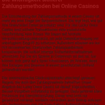
Zahlungsmethoden bei Online Casinos
Die Entscheidung der Zahlungsmethode in einem Casino ist
mehr als eine Frage der Bequemlichkeit. Sie legt fest, wie gut
Ihre finanziellen Daten geschützt sind. Für das Lucky Ones
Casino sind sichere Transaktionen eine essenzielle
Verpflichtung, kein Bonus. Wir bauen auf höchste
Verschlüsselungsstandards, um jede Datenübertragung vor
unbefugtem Eingriff zu schützen. Außerdem arbeiten wir nur
mit renommierten, lizenzierten Zahlungsanbietern
kooperieren, die selbst strenge Sicherheitsmaßnahmen
umsetzen. Für Sie als Spieler in Österreich ist das so: Sie
können sich ganz aufs Spiel fokussieren, im Wissen, dass
Ihre Einlagen und Gewinne in einem geschützten Umfeld
gehandhabt werden.
Der österreichische Glücksspielmarkt unterliegt genauen
Regeln, die auch den Zahlungsverkehr betreffen. Unser
Angebot bei Lucky Ones Casino ist darauf zugeschnitten,
diesen Vorgaben vollständig zu genügen. Dazu gehören klare
Prozesse zur Identitätsprüfung. Diese sind nicht nur
gesetzlich verlangt, sondern verhindern auch Betrug wirksam
vor. Technologien wie die Zwei-Faktor-Authentifizierung bei