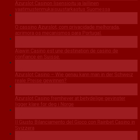
Azurslot Casinon lisensioitu ja laillinen
vaatimustenmukaisuustarkastus Suomessa
26
Th6
O cassino Azurslot, com privacidade melhorada,
aprimora os mecanismos para Portugal.
26
Th6
Alawin Casino est une destination de casino de
confiance en Suisse.
26
Th6
Azurslot Casino – Wie genau kann man in der Schweiz
reale Preise gewinnen?
26
Th6
Azurslot Casino fremhever at betydelige gevinster
ligger klare for deg i Norge
26
Th6
Il Giusto Bilanciamento del Gioco con Rainbet Casino in
Svizzera
26
Th6