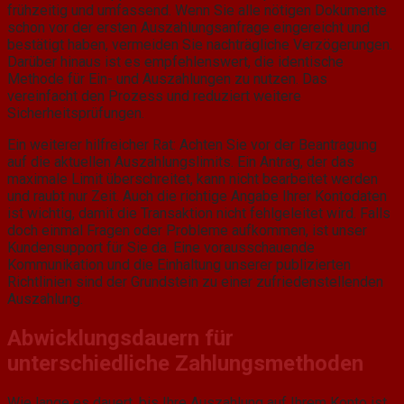
frühzeitig und umfassend. Wenn Sie alle nötigen Dokumente
schon vor der ersten Auszahlungsanfrage eingereicht und
bestätigt haben, vermeiden Sie nachträgliche Verzögerungen.
Darüber hinaus ist es empfehlenswert, die identische
Methode für Ein- und Auszahlungen zu nutzen. Das
vereinfacht den Prozess und reduziert weitere
Sicherheitsprüfungen.
Ein weiterer hilfreicher Rat: Achten Sie vor der Beantragung
auf die aktuellen Auszahlungslimits. Ein Antrag, der das
maximale Limit überschreitet, kann nicht bearbeitet werden
und raubt nur Zeit. Auch die richtige Angabe Ihrer Kontodaten
ist wichtig, damit die Transaktion nicht fehlgeleitet wird. Falls
doch einmal Fragen oder Probleme aufkommen, ist unser
Kundensupport für Sie da. Eine vorausschauende
Kommunikation und die Einhaltung unserer publizierten
Richtlinien sind der Grundstein zu einer zufriedenstellenden
Auszahlung.
Abwicklungsdauern für
unterschiedliche Zahlungsmethoden
Wie lange es dauert, bis Ihre Auszahlung auf Ihrem Konto ist,