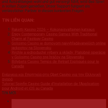
und Auszahlungen wohl und gut versorgt fühlt, wird das Spiel
in vollen Zügen genießen. Unser Support fungiert als
verlässlicher Partner in diesen konkreten Fragen.
TIN LIÊN QUAN:
Raketti Kasino 2026 – Kokonaisvaltainen katsaus
Enjoy Contemporary Casino Games With Traditional
Charm at Fastpay Casino
Golisimo Casino je domovom najvyhľadávanejších online
jackpotov na Slovensku
Rýchle a jednoduché výbery a vklady: Platobné operácie
v Golisimo Casino pre hráčov na Slovensku
Billybets Casino Temps de Retrait Expliqués pour le
Canada
Ενέργεια και Εποπτεία στο Qbet Casino για την Ελληνική
αγορά
Tutoriel Spinfin Casino Guide d’Installation de l’Application
pour Android et iOS au Canada
TIN MỚI
26
Th6