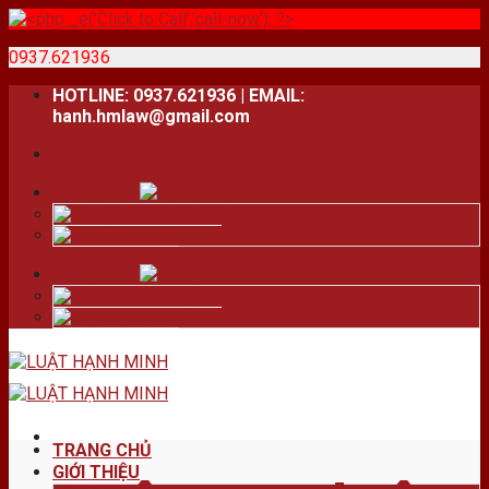
0937.621936
Skip
HOTLINE: 0937.621936 | EMAIL:
to
hanh.hmlaw@gmail.com
content
Tiếng Việt
Tiếng Việt
English
Tiếng Việt
Tiếng Việt
English
TRANG CHỦ
GIỚI THIỆU