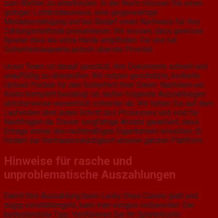
zum Wetten zu unterbinden. In der Norm müssen Sie einen
gültigen Lichtbildausweis, eine gegenwärtige
Meldebestätigung und bei Bedarf einen Nachweis für Ihre
Zahlungsmethode präsentieren. Wir wissen, dass gewisse
Spieler dies als extra Hürde empfinden. Für uns hat
Sicherheitsaspekte jedoch oberste Priorität.
Unser Team ist darauf geschult, Ihre Dokumente schnell und
unauffällig zu überprüfen. Wir nutzen geschützte, kodierte
Upload-Portale für den Sicherheit Ihrer Daten. Nachdem ein
Konto komplett bestätigt ist, laufen folgende Auszahlungen
üblicherweise wesentlich schneller ab. Wir halten Sie auf dem
Laufenden über jeden Schritt des Prozesses und sind für
Nachfragen da. Dieser sorgfältige Ansatz garantiert, dass
Erträge immer den rechtmäßigen Eigentümern erreichen. Er
fördert zur Vertrauenswürdigkeit unserer ganzen Plattform.
Hinweise für rasche und
unproblematische Auszahlungen
Damit Ihre Auszahlung beim Lucky Ones Casino glatt und
zügig vonstattengeht, kann man einiges vorbereiten. Der
bedeutendste Tipp: Verifizieren Sie Ihr Spielerkonto