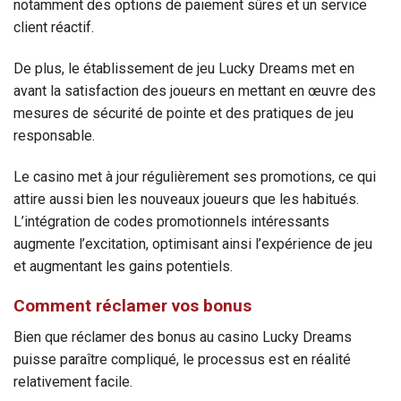
notamment des options de paiement sûres et un service
client réactif.
De plus, le établissement de jeu Lucky Dreams met en
avant la satisfaction des joueurs en mettant en œuvre des
mesures de sécurité de pointe et des pratiques de jeu
responsable.
Le casino met à jour régulièrement ses promotions, ce qui
attire aussi bien les nouveaux joueurs que les habitués.
L’intégration de codes promotionnels intéressants
augmente l’excitation, optimisant ainsi l’expérience de jeu
et augmentant les gains potentiels.
Comment réclamer vos bonus
Bien que réclamer des bonus au casino Lucky Dreams
puisse paraître compliqué, le processus est en réalité
relativement facile.