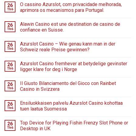
O cassino Azurslot, com privacidade melhorada,
26
Th6
aprimora os mecanismos para Portugal.
Alawin Casino est une destination de casino de
26
Th6
confiance en Suisse.
Azurslot Casino – Wie genau kann man in der
26
Th6
Schweiz reale Preise gewinnen?
Azurslot Casino fremhever at betydelige gevinster
26
Th6
ligger klare for deg i Norge
Il Giusto Bilanciamento del Gioco con Rainbet
26
Th6
Casino in Svizzera
Ensiluokkaisen palvelu Azurslot Casino kohottaa
26
Th6
tuen laatua Suomessa
Top Device for Playing Fishin Frenzy Slot Phone or
26
Th6
Desktop in UK