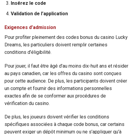
Insérez le code
Validation de l’application
Exigences d’admission
Pour profiter pleinement des codes bonus du casino Lucky
Dreams, les particuliers doivent remplir certaines
conditions d’éligibilité.
Pour jouer, il faut être âgé d’au moins dix-huit ans et résider
au pays canadien, car les offres du casino sont conçues
pour cette audience. De plus, les participants doivent créer
un compte et fournir des informations personnelles
exactes afin de se conformer aux procédures de
vérification du casino.
De plus, les joueurs doivent vérifier les conditions
spécifiques associées à chaque code bonus, car certains
peuvent exiger un dépôt minimum ou ne s’appliquer qu’à