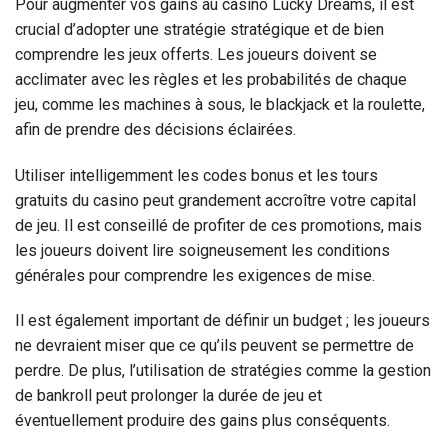
Pour augmenter vos gains au casino Lucky Dreams, il est
crucial d’adopter une stratégie stratégique et de bien
comprendre les jeux offerts. Les joueurs doivent se
acclimater avec les règles et les probabilités de chaque
jeu, comme les machines à sous, le blackjack et la roulette,
afin de prendre des décisions éclairées.
Utiliser intelligemment les codes bonus et les tours
gratuits du casino peut grandement accroître votre capital
de jeu. Il est conseillé de profiter de ces promotions, mais
les joueurs doivent lire soigneusement les conditions
générales pour comprendre les exigences de mise.
Il est également important de définir un budget ; les joueurs
ne devraient miser que ce qu’ils peuvent se permettre de
perdre. De plus, l’utilisation de stratégies comme la gestion
de bankroll peut prolonger la durée de jeu et
éventuellement produire des gains plus conséquents.