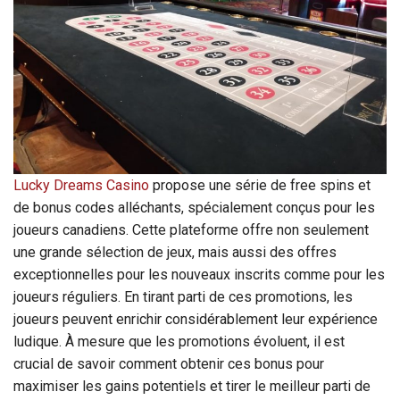
Lucky Dreams Casino
propose une série de free spins et
de bonus codes alléchants, spécialement conçus pour les
joueurs canadiens. Cette plateforme offre non seulement
une grande sélection de jeux, mais aussi des offres
exceptionnelles pour les nouveaux inscrits comme pour les
joueurs réguliers. En tirant parti de ces promotions, les
joueurs peuvent enrichir considérablement leur expérience
ludique. À mesure que les promotions évoluent, il est
crucial de savoir comment obtenir ces bonus pour
maximiser les gains potentiels et tirer le meilleur parti de