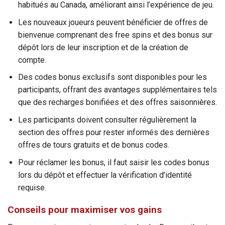
habitués au Canada, améliorant ainsi l’expérience de jeu.
Les nouveaux joueurs peuvent bénéficier de offres de
bienvenue comprenant des free spins et des bonus sur
dépôt lors de leur inscription et de la création de
compte.
Des codes bonus exclusifs sont disponibles pour les
participants, offrant des avantages supplémentaires tels
que des recharges bonifiées et des offres saisonnières.
Les participants doivent consulter régulièrement la
section des offres pour rester informés des dernières
offres de tours gratuits et de bonus codes.
Pour réclamer les bonus, il faut saisir les codes bonus
lors du dépôt et effectuer la vérification d’identité
requise.
Conseils pour maximiser vos gains