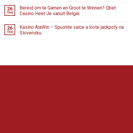
Bereid om te Gamen en Groot te Winnen? Qbet
26
Th6
Casino Heet Je vanuit België
Kasíno AlaWin – Spustite valce a lovte jackpoty na
26
Th6
Slovensku