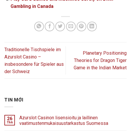
Gambling in Canada
Traditionelle Tischspiele im
Planetary Positioning
Azurslot Casino –
Theories for Dragon Tiger
insbesondere für Spieler aus
Game in the Indian Market
der Schweiz
TIN MỚI
Azurslot Casinon lisensioitu ja laillinen
26
Th6
vaatimustenmukaisuustarkastus Suomessa