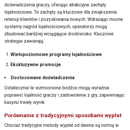
doświadczenia graczy, oferując atrakcyjne zachęty
lojalnościowe. Te zachęty są kluczowe dla zwiększenia
retencji klientów i pozyskiwania nowych. Wdrażając mocne
systemy nagród lojalnościowych, operatorzy mogą
zbudować bardziej wciągające środowisko. Kluczowe
strategie zawierają:
Wielopoziomowe programy lojalnościowe
Ekskluzywne promocje
Dostosowane doświadczenia
Ostatecznie te wzmocnione bodźce mogą wyraźnie
poprawić lojalność graczy i zadowolenie z gry, zapewniając
kasynu trwały wynik.
Porównanie z tradycyjnymi sposobami wypłat
Chociaż tradycyjne metody wypłat od dawna są normą w