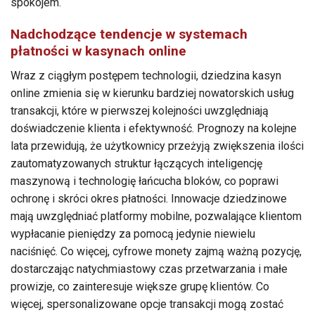
spokojem.
Nadchodzące tendencje w systemach
płatności w kasynach online
Wraz z ciągłym postępem technologii, dziedzina kasyn
online zmienia się w kierunku bardziej nowatorskich usług
transakcji, które w pierwszej kolejności uwzględniają
doświadczenie klienta i efektywność. Prognozy na kolejne
lata przewidują, że użytkownicy przeżyją zwiększenia ilości
zautomatyzowanych struktur łączących inteligencję
maszynową i technologię łańcucha bloków, co poprawi
ochronę i skróci okres płatności. Innowacje dziedzinowe
mają uwzględniać platformy mobilne, pozwalające klientom
wypłacanie pieniędzy za pomocą jedynie niewielu
naciśnięć. Co więcej, cyfrowe monety zajmą ważną pozycję,
dostarczając natychmiastowy czas przetwarzania i małe
prowizje, co zainteresuje większe grupę klientów. Co
więcej, spersonalizowane opcje transakcji mogą zostać