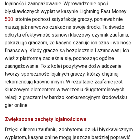
lojalność i zaangażowanie. Wprowadzenie opcji
błyskawicznych wypłat w kasynie Lightning Fast Money
500
istotnie podnosi satysfakcję graczy, ponieważ nie
muszą już nerwowo czekać na swoje środki. Ta świeżo
odkryta efektywność stanowi kluczowy czynnik zaufania,
pokazując graczom, że kasyno szanuje ich czas i wolność
finansową. Kiedy gracze są bezpiecznie i szanowani, ich
więź z platformą zacieśnia się, podnosząc ogólne
zaangażowanie. To z kolei pozytywne doświadczenie
tworzy społeczność lojalnych graczy, którzy chętniej
rekomendują kasyno innym. W rezultacie zaufanie jest
kluczowym elementem w tworzeniu długoterminowych
relacji z graczami w bardzo konkurencyjnym środowisku
gier online.
Zwiększone zachęty lojalnościowe
Dzięki silnemu zaufaniu, zdobytemu dzięki błyskawicznym
wypłatom, kasyna online mogą jeszcze bardziej poprawić