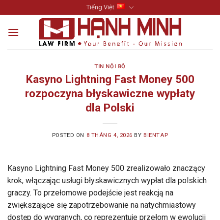
Skip
Tiếng Việt
to
content
TIN NỘI BỘ
Kasyno Lightning Fast Money 500
rozpoczyna błyskawiczne wypłaty
dla Polski
POSTED ON
8 THÁNG 4, 2026
BY
BIENTAP
Kasyno Lightning Fast Money 500 zrealizowało znaczący
krok, włączając usługi błyskawicznych wypłat dla polskich
graczy. To przełomowe podejście jest reakcją na
zwiększające się zapotrzebowanie na natychmiastowy
dostęp do wygranych, co reprezentuje przełom w ewolucji