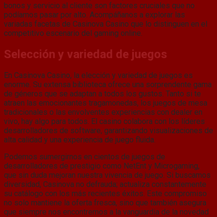
bonos y servicio al cliente son factores cruciales que no
podíamos pasar por alto. Acompáñanos a explorar las
variadas facetas de Casinova Casino que lo distinguen en el
competitivo escenario del gaming online.
Selección y variedad de juegos
En Casinova Casino, la elección y variedad de juegos es
enorme. Su extensa biblioteca ofrece una sorprendente gama
de géneros que se adaptan a todos los gustos. Tanto si te
atraen las emocionantes tragamonedas, los juegos de mesa
tradicionales o las envolventes experiencias con dealer en
vivo, hay algo para todos. El casino colabora con los líderes
desarrolladores de software, garantizando visualizaciones de
alta calidad y una experiencia de juego fluida.
Podemos sumergirnos en cientos de juegos de
desarrolladores de prestigio como NetEnt y Microgaming,
que sin duda mejoran nuestra vivencia de juego. Si buscamos
diversidad, Casinova no defrauda; actualiza constantemente
su catálogo con los más recientes éxitos. Este compromiso
no solo mantiene la oferta fresca, sino que también asegura
que siempre nos encontremos a la vanguardia de la novedad