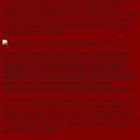
a su estructura intuitivo y su UI fácil de usar. Apreciamos la
simplicidad de navegación, que nos permite encontrar
nuestros juegos favoritos de forma rápida y eficiente. Desde
el momento en que accedemos a la home, la apariencia del
diseño cobra vida, creando un entorno cálido que enriquece
nuestra experiencia general.
Su sofisticado layout y la distribución de secciones hacen
que explorar el sitio sea un deleite. Podemos cambiar sin
esfuerzo entre las secciones de juego, banca y ayuda sin
dificultades. Los componentes responsivos responden a la
perfección, lo que garantiza una vivencia fluida y cautivadora.
Además, la versión móvil mantiene esta excelente
funcionalidad, haciéndonos posible jugar en cualquier sitio.
En este ambiente digital, hemos comprobado que Casinova
Casino prioriza la satisfacción del cliente, desarrollando una
UI que no solo tiene un aspecto atractivo, sino que también
ofrece un funcionamiento excepcional. Dominar esta sistema
es muy sencillo, lo que hace que nuestras rondas de juego
sean aún más placenteras.