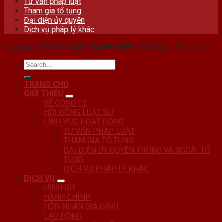
Tư vấn pháp luật
Tham gia tố tụng
Đại diện ủy quyền
Dịch vụ pháp lý khác
Copyright 2026 ©
LUẬT HẠNH MINH
| All Rights Reserved
TRANG CHỦ
GIỚI THIỆU
VỀ CÔNG TY
HỘI ĐỒNG LUẬT SƯ
LĨNH VỰC HOẠT ĐỘNG
TƯ VẤN PHÁP LUẬT
THAM GIA TỐ TỤNG
ĐẠI DIỆN ỦY QUYỀN TRONG VÀ NGOÀI TỐ
TỤNG
DỊCH VỤ PHÁP LÝ KHÁC
DỊCH VỤ
HÌNH SỰ
HÀNH CHÍNH
HÔN NHÂN GIA ĐÌNH
LAO ĐỘNG