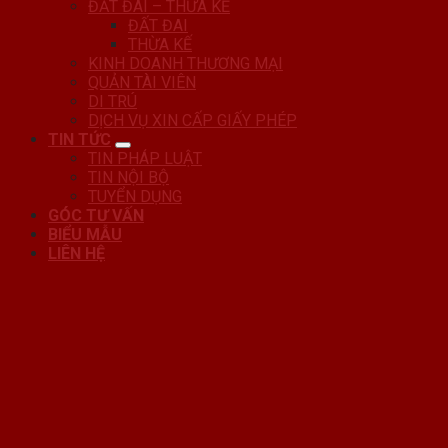
ĐẤT ĐAI – THỪA KẾ
ĐẤT ĐAI
THỪA KẾ
KINH DOANH THƯƠNG MẠI
QUẢN TÀI VIÊN
DI TRÚ
DỊCH VỤ XIN CẤP GIẤY PHÉP
TIN TỨC
TIN PHÁP LUẬT
TIN NỘI BỘ
TUYỂN DỤNG
GÓC TƯ VẤN
BIỂU MẪU
LIÊN HỆ