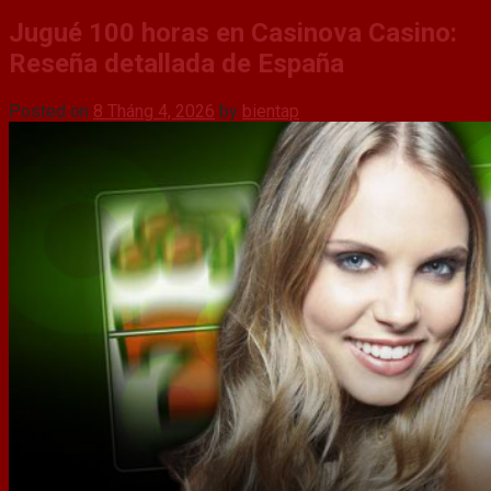
Jugué 100 horas en Casinova Casino:
Reseña detallada de España
Posted on
8 Tháng 4, 2026
by
bientap