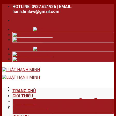
Skip
HOTLINE: 0937.621936 | EMAIL:
to
hanh.hmlaw@gmail.com
content
Tiếng Việt
Tiếng Việt
English
Tiếng Việt
Tiếng Việt
English
TRANG CHỦ
GIỚI THIỆU
công ty luật
VỀ CÔNG TY
HỘI ĐỒNG LUẬT SƯ
LĨNH VỰC HOẠT ĐỘNG