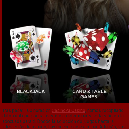
Tras pasar 100 horas en
Casinova Casino
, hemos recopilado
datos útil que podría asistirte a determinar si esta sitio es la
adecuada para ti. Desde la selección de juegos hasta la
interacción de usuario, hay mucho que examinar. Además, sus