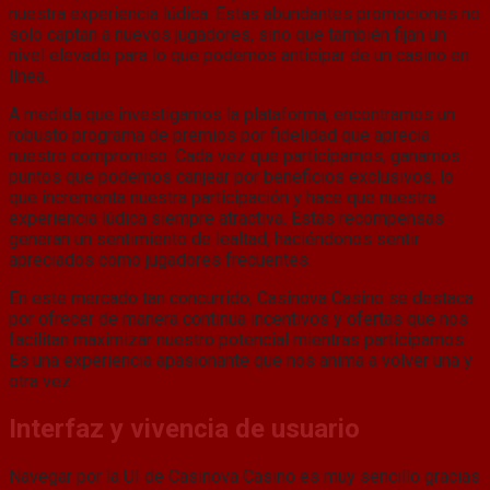
nuestra experiencia lúdica. Estas abundantes promociones no
solo captan a nuevos jugadores, sino que también fijan un
nivel elevado para lo que podemos anticipar de un casino en
línea.
A medida que investigamos la plataforma, encontramos un
robusto programa de premios por fidelidad que aprecia
nuestro compromiso. Cada vez que participamos, ganamos
puntos que podemos canjear por beneficios exclusivos, lo
que incrementa nuestra participación y hace que nuestra
experiencia lúdica siempre atractiva. Estas recompensas
generan un sentimiento de lealtad, haciéndonos sentir
apreciados como jugadores frecuentes.
En este mercado tan concurrido, Casinova Casino se destaca
por ofrecer de manera continua incentivos y ofertas que nos
facilitan maximizar nuestro potencial mientras participamos.
Es una experiencia apasionante que nos anima a volver una y
otra vez.
Interfaz y vivencia de usuario
Navegar por la UI de Casinova Casino es muy sencillo gracias