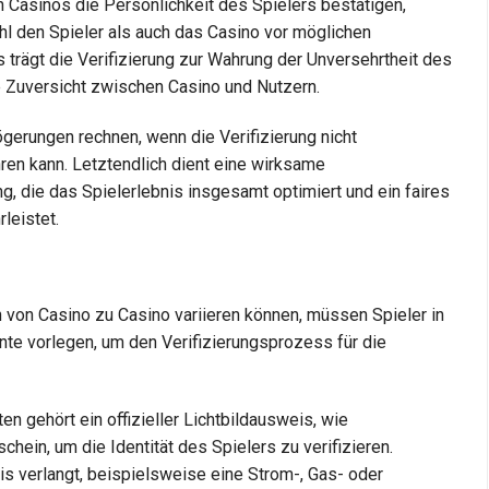
 Casinos die Persönlichkeit des Spielers bestätigen,
hl den Spieler als auch das Casino vor möglichen
trägt die Verifizierung zur Wahrung der Unversehrtheit des
e Zuversicht zwischen Casino und Nutzern.
gerungen rechnen, wenn die Verifizierung nicht
ren kann. Letztendlich dient eine wirksame
g, die das Spielerlebnis insgesamt optimiert und ein faires
leistet.
von Casino zu Casino variieren können, müssen Spieler in
te vorlegen, um den Verifizierungsprozess für die
 gehört ein offizieller Lichtbildausweis, wie
hein, um die Identität des Spielers zu verifizieren.
s verlangt, beispielsweise eine Strom-, Gas- oder