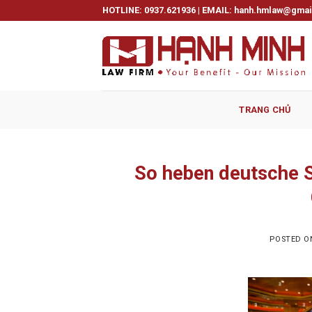
Skip
HOTLINE: 0937.621936 | EMAIL: hanh.hmlaw@gma
to
content
TRANG CHỦ
So heben deutsche S
POSTED 