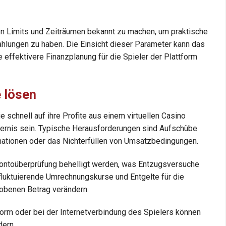
sen Limits und Zeiträumen bekannt zu machen, um praktische
ahlungen zu haben. Die Einsicht dieser Parameter kann das
effektivere Finanzplanung für die Spieler der Plattform
 lösen
 schnell auf ihre Profite aus einem virtuellen Casino
ndernis sein. Typische Herausforderungen sind Aufschübe
rmationen oder das Nichterfüllen von Umsatzbedingungen.
ntoüberprüfung behelligt werden, was Entzugsversuche
fluktuierende Umrechnungskurse und Entgelte für die
benen Betrag verändern.
form oder bei der Internetverbindung des Spielers können
ern.