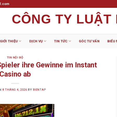
il.com
CÔNG TY LUẬT
GIỚI THIỆU
DỊCH VỤ
TIN TỨC
GÓC TƯ VẤN
BIỂU
TIN NỘI BỘ
pieler ihre Gewinne im Instant
Casino ab
ON
8 THÁNG 4, 2026
BY
BIENTAP