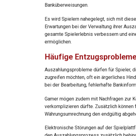
Banküberweisungen.
Es wird Spielern nahegelegt, sich mit die
Erwartungen bei der Verwaltung ihrer Ausz
gesamte Spielerlebnis verbessern und eine 
ermöglichen.
Häufige Entzugsprobleme
Auszahlungsprobleme dürfen für Spieler, die
zugreifen möchten, oft ein ärgerliches Hi
bei der Bearbeitung, fehlerhafte Bankinfo
Gamer mögen zudem mit Nachfragen zur Ko
verkomplizieren dürfte. Zusätzlich können 
Währungsumrechnung den endgültig abgeho
Elektronische Störungen auf der Spielplatt
den Auszahlungsprozess zusätzlich behind