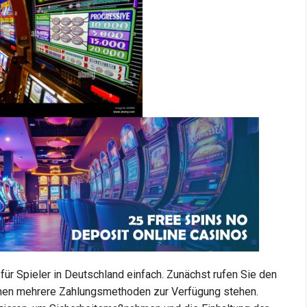
 für Spieler in Deutschland einfach. Zunächst rufen Sie den
hnen mehrere Zahlungsmethoden zur Verfügung stehen.