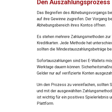
Den Auszahlungsprozess i
Das Begreifen des Abhebungsvorgangs bei In
auf ihre Gewinne zugreifen. Der Vorgang be
Abhebungsbereich ihres Kontos öffnen.
Es stehen mehrere Zahlungsmethoden zur V
Kreditkarten. Jede Methode hat unterschie
sollten die Mindestauszahlungsbeträge bea
Sofortauszahlungen sind bei E-Wallets m
Werktage dauern können. Sicherheitsmaßna
Gelder nur auf verifizierte Konten ausgezah
Um den Prozess zu vereinfachen, sollten Sp
und mit der ausgewählten Zahlungsmethode
ist wichtig für ein positives Spielerlebnis 
Plattform.