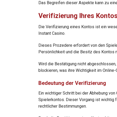
Das Begreifen dieser Aspekte kann zu eine
Verifizierung Ihres Kontos
Die Verifizierung eines Kontos ist ein we
Instant Casino.
Dieses Prozedere erfordert von den Spiele
Persönlichkeit und die Besitz des Kontos 
Wird die Bestätigung nicht abgeschlossen
blockieren, was ihre Wichtigkeit im Online-
Bedeutung der Verifizierung
Ein wichtiger Schritt bei der Abhebung von
Spielerkontos. Dieser Vorgang ist wichtig 
rechtlicher Bestimmungen.