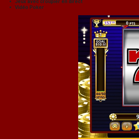
Jeux avec croupier en direct
Vidéo Poker