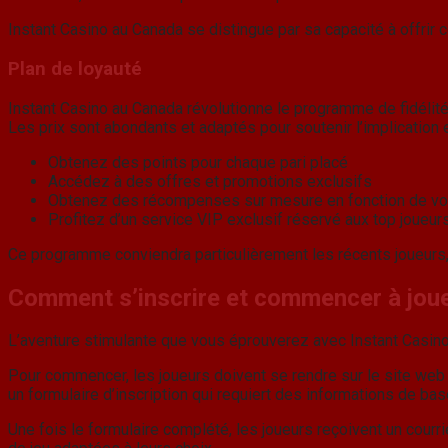
Instant Casino au Canada se distingue par sa capacité à offrir 
Plan de loyauté
Instant Casino au Canada révolutionne le programme de fidélit
Les prix sont abondants et adaptés pour soutenir l’implication 
Obtenez des points pour chaque pari placé
Accédez à des offres et promotions exclusifs
Obtenez des récompenses sur mesure en fonction de vot
Profitez d’un service VIP exclusif réservé aux top joueur
Ce programme conviendra particulièrement les récents joueurs,
Comment s’inscrire et commencer à jou
L’aventure stimulante que vous éprouverez avec Instant Casino
Pour commencer, les joueurs doivent se rendre sur le site web d’
un formulaire d’inscription qui requiert des informations de ba
Une fois le formulaire complété, les joueurs reçoivent un courri