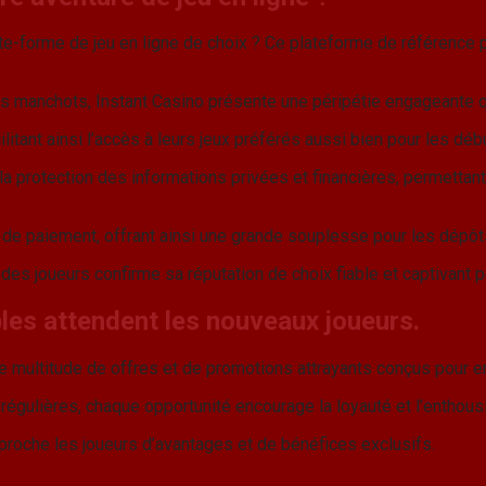
e-forme de jeu en ligne de choix ? Ce plateforme de référence pr
s manchots, Instant Casino présente une péripétie engageante q
ilitant ainsi l’accès à leurs jeux préférés aussi bien pour les d
la protection des informations privées et financières, permettan
e paiement, offrant ainsi une grande souplesse pour les dépôts 
des joueurs confirme sa réputation de choix fiable et captivant 
es attendent les nouveaux joueurs.
 multitude de offres et de promotions attrayants conçus pour enr
égulières, chaque opportunité encourage la loyauté et l’enthou
proche les joueurs d’avantages et de bénéfices exclusifs.