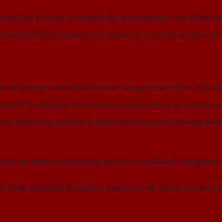
otions et bonus en vigueur dès leur inscription, leur offrant ains
e, Instant Casino autorise aux joueurs de s’inscrire simplement 
es de jeux qui sont destinés à tous les types de joueurs, des ba
richir le catalogue, il y a toujours quelque chose de nouveau à 
nture immersive, amenant le sensation d’un casino physique direc
da, les joueurs trouvent une gamme diversifiée de catégories de
 incite également les joueurs à découvrir de inédits jeux favori