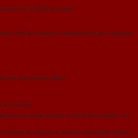
sfaction et la fidélité des joueurs.
rogramme offre de nombreuses opportunités de gains importants.
bles dès leurs premiers dépôts.
et accueillant.
pparent sur la page d’accueil. Ils seront alors redirigés vers
, ils peuvent se connecter et découvrir une multitude d’options