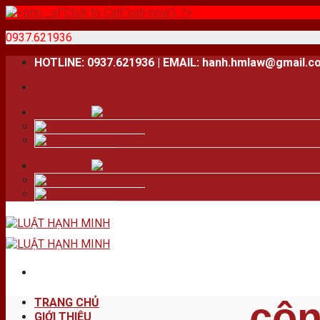
0937.621936
Skip
HOTLINE: 0937.621936 | EMAIL: hanh.hmlaw@gmail.c
to
content
Tiếng Việt
Tiếng Việt
English
Tiếng Việt
Tiếng Việt
English
côn
TRANG CHỦ
GIỚI THIỆU