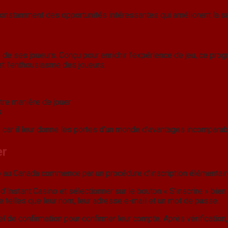
constamment des opportunités intéressantes qui améliorent la sati
é de ses joueurs. Conçu pour enrichir l’expérience de jeu, ce p
et l’enthousiasme des joueurs.
re manière de jouer
s
 car il leur donne les portes d’un monde d’avantages incompara
er
 au Canada commence par un procédure d’inscription élémentaire 
Instant Casino et sélectionner sur le bouton « S’inscrire » bien a
se telles que leur nom, leur adresse e-mail et un mot de passe.
el de confirmation pour confirmer leur compte. Après vérification