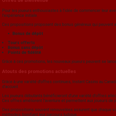
Offres de bienvenue
Pour les joueurs enthousiastes à l’idée de commencer leur ave
l’expérience initiale.
Ces propositions proposent des bonus généreux qui peuvent acc
Bonus de dépôt
Tours offerts
Bonus sans dépôt
Points de fidélité
Grâce à ces promotions, les nouveaux joueurs peuvent se lance
Atouts des promotions actuelles
Grâce à une variété d’offres continues, Instant Casino au Can
d’accueil.
Les joueurs débutants bénéficieront d’une variété d’offres all
Ces offres améliorent l’aventure et permettent aux joueurs de 
Des propositions souvent renouvelées assurent que chaque visi
méthodes, bonifiant leur parcours ludique.