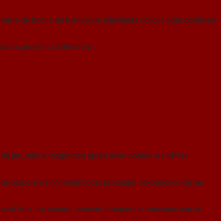
e série de bonus de bienvenue alléchants conçus pour optimiser
ueurs peuvent s’attendre à :
e de jeu, même longtemps après avoir obtenu les offres
s de réapprovisionnement pour prolonger l’expérience de jeu.
s offres, les joueurs peuvent essayer de nouveaux jeux et