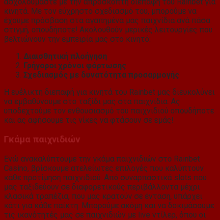
ασχολούμαστε με την απρόσκοπτη διεπαφή του Rainbet για
κινητά. Με τον εύχρηστο σχεδιασμό του, μπορούμε να
έχουμε πρόσβαση στα αγαπημένα μας παιχνίδια ανά πάσα
στιγμή, οπουδήποτε! Ακολουθούν μερικές λειτουργίες που
βελτιώνουν την εμπειρία μας στο κινητό:
Διαισθητική πλοήγηση
Γρήγοροι χρόνοι φόρτωσης
Σχεδιασμός με δυνατότητα προσαρμογής
Η ευέλικτη διεπαφή για κινητά του Rainbet μας διευκολύνει
να εμβαθύνουμε στο ταξίδι μας στα παιχνίδια. Ας
υποδεχτούμε τον ενθουσιασμό του παιχνιδιού οπουδήποτε
και ας αφήσουμε τις νίκες να φτάσουν σε εμάς!
Γκάμα παιχνιδιών
Ενώ ανακαλύπτουμε την γκάμα παιχνιδιών στο Rainbet
Casino, βρίσκουμε ατελείωτες επιλογές που καλύπτουν
κάθε προτίμηση παιχνιδιού. Από συναρπαστικά slots που
μας ταξιδεύουν σε διαφορετικούς περιβάλλοντα μέχρι
κλασικά τραπέζια, που μας κρατούν σε ένταση, υπάρχει
κάτι για κάθε παίκτη. Μπορούμε ακόμη και να δοκιμάσουμε
τις ικανότητές μας σε παιχνιδιών με live ντίλερ, όπου οι