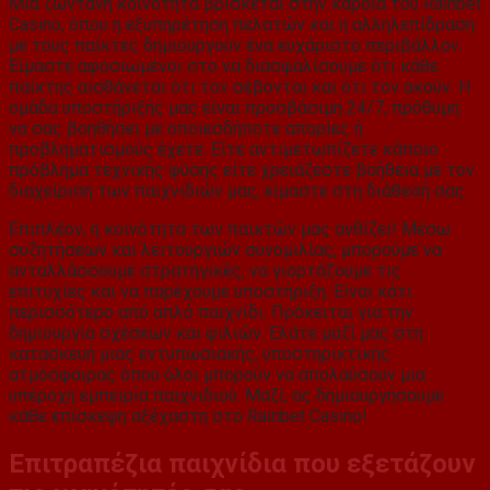
Μια ζωντανή κοινότητα βρίσκεται στην καρδιά του Rainbet
Casino, όπου η εξυπηρέτηση πελατών και η αλληλεπίδραση
με τους παίκτες δημιουργούν ένα ευχάριστο περιβάλλον.
Είμαστε αφοσιωμένοι στο να διασφαλίσουμε ότι κάθε
παίκτης αισθάνεται ότι τον σέβονται και ότι τον ακούν. Η
ομάδα υποστήριξής μας είναι προσβάσιμη 24/7, πρόθυμη
να σας βοηθήσει με οποιεσδήποτε απορίες ή
προβληματισμούς έχετε. Είτε αντιμετωπίζετε κάποιο
πρόβλημα τεχνικής φύσης είτε χρειάζεστε βοήθεια με τον
διαχείριση των παιχνιδιών μας, είμαστε στη διάθεσή σας.
Επιπλέον, η κοινότητα των παικτών μας ανθίζει! Μέσω
συζητήσεων και λειτουργιών συνομιλίας, μπορούμε να
ανταλλάσσουμε στρατηγικές, να γιορτάζουμε τις
επιτυχίες και να παρέχουμε υποστήριξη. Είναι κάτι
περισσότερο από απλό παιχνίδι. Πρόκειται για την
δημιουργία σχέσεων και φιλιών. Ελάτε μαζί μας στη
κατασκευή μιας εντυπωσιακής, υποστηρικτικής
ατμόσφαιρας όπου όλοι μπορούν να απολαύσουν μια
υπέροχη εμπειρία παιχνιδιού. Μαζί, ας δημιουργήσουμε
κάθε επίσκεψη αξέχαστη στο Rainbet Casino!
Επιτραπέζια παιχνίδια που εξετάζουν