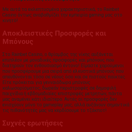
Με αυτά τα εκλεπτυσμένα χαρακτηριστικά, το Rainbet
Casino όντως αναβαθμίζει την εμπειρία gaming μας στο
κινητό!
Αποκλειστικές Προσφορές και
Μπόνους
Στο Rainbet Casino, ο θρίαμβος της νίκης αυξάνεται
επιπλέον με μοναδικές προσφορές και μπόνους που
διατηρούν τον ενθουσιασμό έντονο! Είμαστε χαρούμενοι
που προσφέρουμε μια σειρά από ελκυστικά μπόνους που
απευθύνονται τόσο σε νέους όσο και σε πιστούς παίκτες.
Είτε πρόκειται για γενναιόδωρα μπόνους
καλωσορίσματος, δωρεάν περιστροφές σε δημοφιλή
παιχνίδια ή εβδομαδιαίες επιστροφές μετρητών, πάντα
μας αναμένει κάτι ιδιαίτερο. Αυτές οι προσφορές δεν
ενισχύουν μόνο το gameplay μας, αλλά αυξάνουν σημαντικά
τις πιθανότητές μας να κερδίσουμε το τζάκποτ!
Συχνές ερωτήσεις