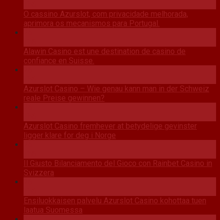
Th6
O cassino Azurslot, com privacidade melhorada,
aprimora os mecanismos para Portugal.
26
Th6
Alawin Casino est une destination de casino de
confiance en Suisse.
26
Th6
Azurslot Casino – Wie genau kann man in der Schweiz
reale Preise gewinnen?
26
Th6
Azurslot Casino fremhever at betydelige gevinster
ligger klare for deg i Norge
26
Th6
Il Giusto Bilanciamento del Gioco con Rainbet Casino in
Svizzera
26
Th6
Ensiluokkaisen palvelu Azurslot Casino kohottaa tuen
laatua Suomessa
26