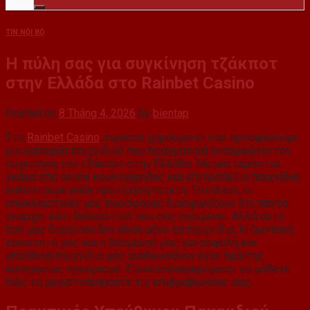
TIN NỘI BỘ
Η πύλη σας για συγκίνηση τζάκποτ
στην Ελλάδα στο Rainbet Casino
Posted on
8 Tháng 4, 2026
by
bientap
Στο
Rainbet Casino
, είμαστε χαρούμενοι που προσφέρουμε
μια εμπειρία παιχνιδιού που πραγματικά ενσαρκώνει τον
συγκίνηση του τζάκποτ στην Ελλάδα. Με μια τεράστια
γκάμα από online κουλοχέρηδες και επιτραπέζια παιχνίδια,
καλύπτουμε κάθε προτίμηση παίκτη. Επιπλέον, οι
αποκλειστικές μας προσφορές διασφαλίζουν ότι πάντα
υπάρχει κάτι δελεαστικό που σας περιμένει. Αλλά αυτό
που μας διακρίνει δεν είναι μόνο τα παιχνίδια. Η ζωντανή
κοινότητά μας και η δέσμευσή μας για ασφαλή και
υπεύθυνα παιχνίδια μας αναδεικνύουν έναν πρώτης
κατηγορίας προορισμό. Είστε ενδιαφερόμενοι να μάθετε
πώς να μεγιστοποιήσετε τις επιβραβεύσεις σας;