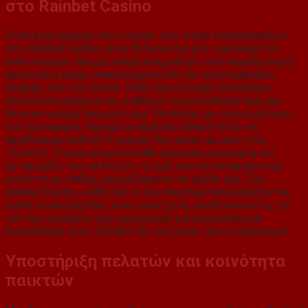
στο Rainbet Casino
Όταν εισχωρούμε στον κόσμο των online κουλοχέρηδων
στο Rainbet Casino, είναι δύσκολο να μην νιώσουμε τον
ενθουσιασμό. Με μια γκάμα παιχνιδιών, από παραδοσιακά
φρουτάκια μέχρι υπερσύγχρονα βίντεο κουλοχέρηδες,
υπάρχει κάτι για όλους. Κάθε περιστροφή προσφέρει
ελκυστικά γραφικά και καθηλωτικά soundtrack που μας
ελκύουν ακόμα περισσότερο. Επιπλέον, με συχνά μπόνους
και προσφορές, έχουμε αυξημένες πιθανότητες να
κερδίσουμε πολλά! Ο παλμός δεν έγκειται μόνο στα
τζακπότ. Είναι η αναμονή κάθε γύρισμα, η ευκαιρία για
ανταμοιβές που αλλάζουν τη ζωή και η ατμόσφαιρα της
κοινότητας καθώς μοιραζόμαστε τα κέρδη μας. Στο
Rainbet Casino, κάθε λεπτό που περνάμε διασκεδάζοντας
online κουλοχέρηδες είναι ηλεκτρική, αναδεικνύοντας το
τον προτιμώμενο μας προορισμό για συγκίνηση και
διασκέδαση στην Ελλάδα! Ας παίξουμε για να νικήσουμε!
Υποστήριξη πελατών και κοινότητα
παικτών