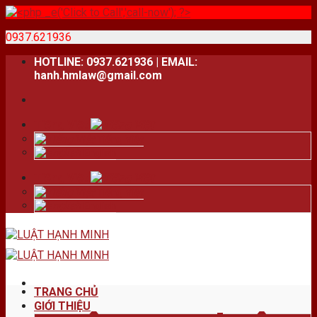
0937.621936
Skip
HOTLINE: 0937.621936 | EMAIL:
to
hanh.hmlaw@gmail.com
content
Tiếng Việt
Tiếng Việt
English
Tiếng Việt
Tiếng Việt
English
TRANG CHỦ
GIỚI THIỆU