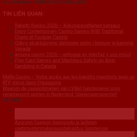
τις ασφαλείς τραπεζικές λύσεις μαζί!
TIN LIÊN QUAN:
Raketti Kasino 2026 – Kokonaisvaltainen katsaus
Enjoy Contemporary Casino Games With Traditional
Charm at Fastpay Casino
Odkryj ekskluzywne darmowe spiny i bonusy w kasynie
Vavada
amunra casino 2026 – enfoque en interfaz y uso móvil
Play Card Games and Machines Safely on Bwin
Gambling in Canada
Mafia Casino – Votre accès aux les bandits manchots avec un
RTP élevé dans l’Hexagone
Waarom de casinolimieten van LVBet functioneren voor
verantwoord spelen in Nederland: Spelersperspectief
TIN MỚI
26
Th6
Azurslot Casinon lisensioitu ja laillinen
vaatimustenmukaisuustarkastus Suomessa
26