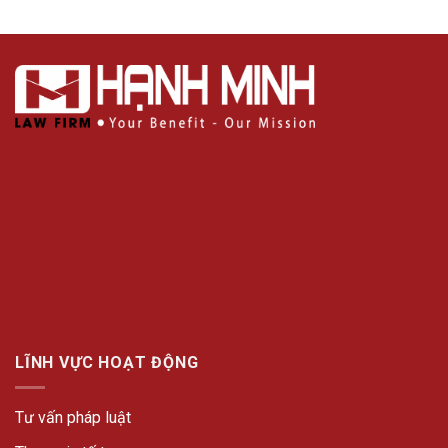
LĨNH VỰC HOẠT ĐỘNG
Tư vấn pháp luật