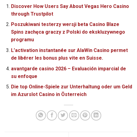
Discover How Users Say About Vegas Hero Casino
through Trustpilot
Poszukiwani testerzy wersji beta Casino Blaze
Spins zachęca graczy z Polski do ekskluzywnego
programu
L’activation instantanée sur AlaWin Casino permet
de libérer les bonus plus vite en Suisse.
avantgarde casino 2026 – Evaluación imparcial de
su enfoque
Die top Online-Spiele zur Unterhaltung oder um Geld
im Azurslot Casino in Österreich