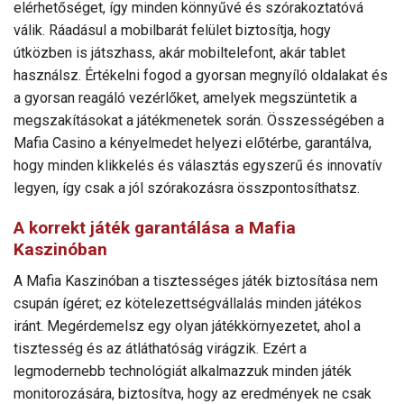
elérhetőséget, így minden könnyűvé és szórakoztatóvá
válik. Ráadásul a mobilbarát felület biztosítja, hogy
útközben is játszhass, akár mobiltelefont, akár tablet
használsz. Értékelni fogod a gyorsan megnyíló oldalakat és
a gyorsan reagáló vezérlőket, amelyek megszüntetik a
megszakításokat a játékmenetek során. Összességében a
Mafia Casino a kényelmedet helyezi előtérbe, garantálva,
hogy minden klikkelés és választás egyszerű és innovatív
legyen, így csak a jól szórakozásra összpontosíthatsz.
A korrekt játék garantálása a Mafia
Kaszinóban
A Mafia Kaszinóban a tisztességes játék biztosítása nem
csupán ígéret; ez kötelezettségvállalás minden játékos
iránt. Megérdemelsz egy olyan játékkörnyezetet, ahol a
tisztesség és az átláthatóság virágzik. Ezért a
legmodernebb technológiát alkalmazzuk minden játék
monitorozására, biztosítva, hogy az eredmények ne csak